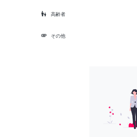
escalator_warning
高齢者
attachment
その他