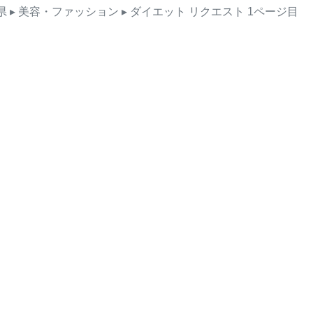
県
▸ 美容・ファッション
▸ ダイエット
リクエスト
1ページ目