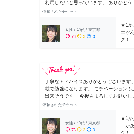
利用したいと思っています。 ありがとうご
依頼されたチケット
★1か
女性
/
40代
/
東京都
士が
sentiment_satisfied
sentiment_neutral
sentiment_dissatisfied
76
3
0
ク！
丁寧なアドバイスありがとうございます。
載で勉強になります。 モチベーションも
出来そうです。 今後もよろしくお願いし
依頼されたチケット
★1か
女性
/
40代
/
東京都
士が
sentiment_satisfied
sentiment_neutral
sentiment_dissatisfied
76
3
0
ク！