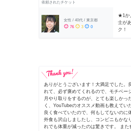
依頼されたチケット
★1か
女性
/
40代
/
東京都
士が
sentiment_satisfied
sentiment_neutral
sentiment_dissatisfied
76
3
0
ク！
ありがとうございます！大満足でした。
れて、必ず褒めてくれるので、モチベー
月やり取りをするのが、とても楽しかっ
く、YouTubeのオススメ動画も教えて
良く食べていたので、何もしてないのに
外食も沢山しましたし、コンビニもかな
れでも体重が減ったのは驚きです。 また