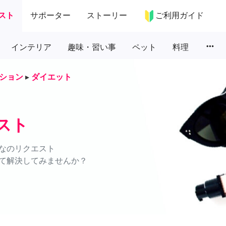
スト
サポーター
ストーリー
ご利用ガイド
more_horiz
インテリア
趣味・習い事
ペット
料理
ション
▸
ダイエット
スト
なのリクエスト
て解決してみませんか？