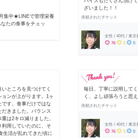
バイスもたくさん頂けて
ざいました！！
月集中★LINEで管理栄養
依頼されたチケット
あなたの食事をチェッ
女性
/
40代
/
東京
sentiment_satisfied
sentiment_neutral
sentiment_dissatisfied
76
3
0
良いところを見つけてく
毎日、丁寧に説明してく
ションが上がります。1ヶ
く、よし頑張ろうと思え
たです。食事だけではな
依頼されたチケット
いただきました。バランス
体重は2キロ減りました。
女性
/
40代
/
東京
り利用していたのに、そ
sentiment_satisfied
sentiment_neutral
sentiment_dissatisfied
76
3
0
食生活が乱れてきた頃に