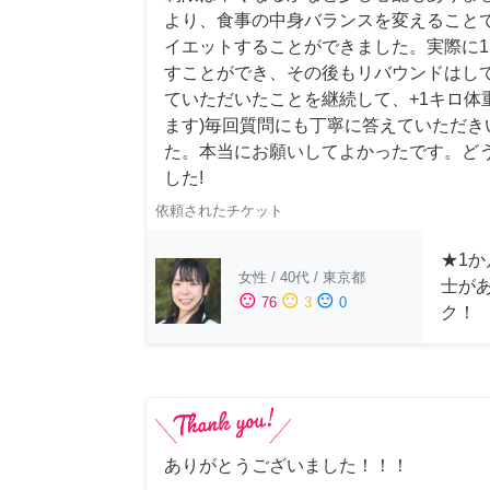
より、食事の中身バランスを変えること
イエットすることができました。実際に1
すことができ、その後もリバウンドはして
ていただいたことを継続して、+1キロ体
ます)毎回質問にも丁寧に答えていただき
た。本当にお願いしてよかったです。ど
した!
依頼されたチケット
★1か
女性
/
40代
/
東京都
士が
sentiment_satisfied
sentiment_neutral
sentiment_dissatisfied
76
3
0
ク！
ありがとうございました！！！