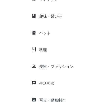
class
趣味・習い事
pets
ペット
restaurant
料理
checkroom
美容・ファッション
chat
生活相談
camera_alt
写真・動画制作