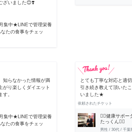
ざいました😊❣️
月集中★LINEで管理栄養
あなたの食事をチェッ
 知らなかった情報が満
とても丁寧な対応と適切
上がり楽しくダイエット
引き続き教えて頂いたこ
ます。
いました★
依頼されたチケット
🏋️‍♂️健康サ
月集中★LINEで管理栄養
たっくん🏋️‍♂️
あなたの食事をチェッ
男性
/
30代
/
千葉