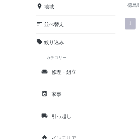
徳島
place
地域
sort
1
並べ替え
local_offer
絞り込み
カテゴリー
weekend
修理・組立
local_laundry_service
家事
local_shipping
引っ越し
home
インテリア