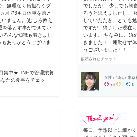
で、無理なく負担なくダ
でしたが、 少しでも朝
ヵ月で3キロ体重を落と
ろうと思えましたし、 
いません。(むしろ教え
していただき、とても勉
重を落とす事ができてい
ですが、終了した現在も
いろんな知識も着きまし
います。 ちなみに、始め
うもありがとうございま
きました！！運動せず体
うございました！！
依頼されたチケット
月集中★LINEで管理栄養
女性
/
40代
/
東京
あなたの食事をチェッ
sentiment_satisfied
sentiment_neutral
sentiment_dissatisfied
76
3
0
毎日、予想以上に細かく