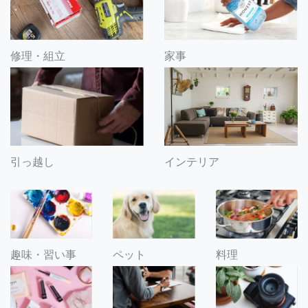
修理・組立
家事
引っ越し
インテリア
趣味・習い事
ペット
料理