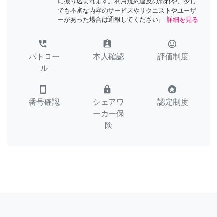
に振り込まれます。利用規約違反の恐れや、少し
でも不審な内容のサービスやリクエストやユーザ
ーがあった場合は通報してください。
詳細を見る
perm_phone_msg
assignment_ind
tag_faces
パトロー
本人確認
評価制度
ル
smartphone
lock
stars
番号確認
シェアワ
認定制度
ーカー保
険