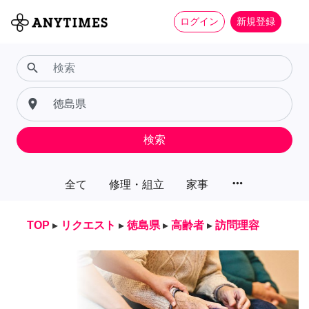
ログイン
新規登録
search
place
検索
more_horiz
全て
修理・組立
家事
TOP
▸
リクエスト
▸
徳島県
▸
高齢者
▸
訪問理容