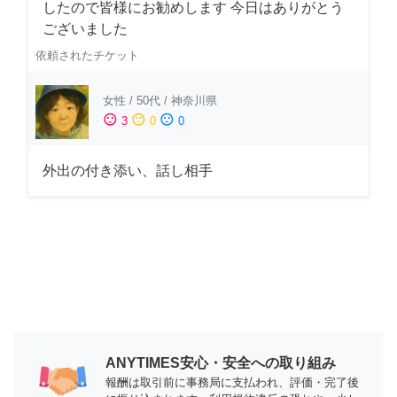
したので皆様にお勧めします 今日はありがとう
ございました
依頼されたチケット
女性
/
50代
/
神奈川県
sentiment_satisfied
sentiment_neutral
sentiment_dissatisfied
3
0
0
外出の付き添い、話し相手
ANYTIMES安心・安全への取り組み
報酬は取引前に事務局に支払われ、評価・完了後