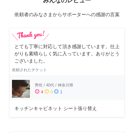
みんなのレビュー
依頼者のみなさまからサポーターへの感謝の言葉
とても丁寧に対応して頂き感謝しています。仕上
がりも素晴らしく気に入っています。ありがとう
ございました。
依頼されたチケット
男性
/
40代
/
神奈川県
sentiment_satisfied
sentiment_neutral
sentiment_dissatisfied
4
0
1
キッチンキャビネット シート張り替え