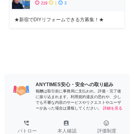
sentiment_satisfied
sentiment_neutral
sentiment_dissatisfied
219
1
3
★新宿でDIYリフォームできる方募集！★
ANYTIMES安心・安全への取り組み
報酬は取引前に事務局に支払われ、評価・完了後
に振り込まれます。利用規約違反の恐れや、少し
でも不審な内容のサービスやリクエストやユーザ
ーがあった場合は通報してください。
詳細を見る
perm_phone_msg
assignment_ind
tag_faces
パトロー
本人確認
評価制度