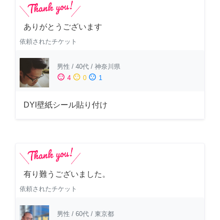
ありがとうございます
依頼されたチケット
男性
/
40代
/
神奈川県
sentiment_satisfied
sentiment_neutral
sentiment_dissatisfied
4
0
1
DYI壁紙シール貼り付け
有り難うございました。
依頼されたチケット
男性
/
60代
/
東京都