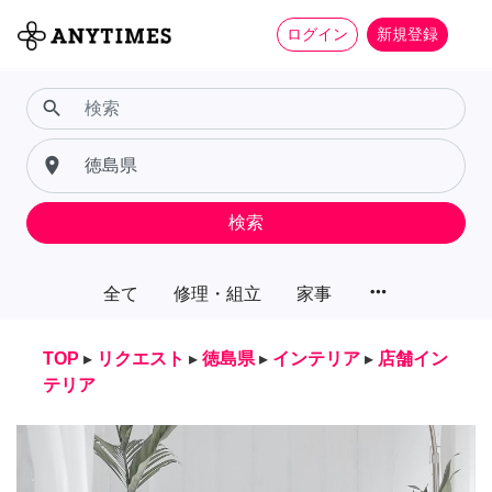
ログイン
新規登録
search
place
検索
more_horiz
全て
修理・組立
家事
TOP
▸
リクエスト
▸
徳島県
▸
インテリア
▸
店舗イン
テリア