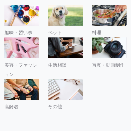
趣味・習い事
ペット
料理
美容・ファッシ
生活相談
写真・動画制作
ョン
その他
高齢者