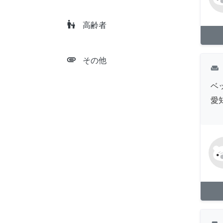
escalator_warning
高齢者
attachment
その他
weekend
ベ
愛