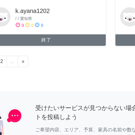
k.ayana1202
/
/
愛知県
sentiment_satisfied
sentiment_neutral
sentiment_dissatisfied
0
0
0
終了
2
...
»
受けたいサービスが見つからない場
トを投稿しよう
ご希望内容、エリア、予算、家具の名前や数