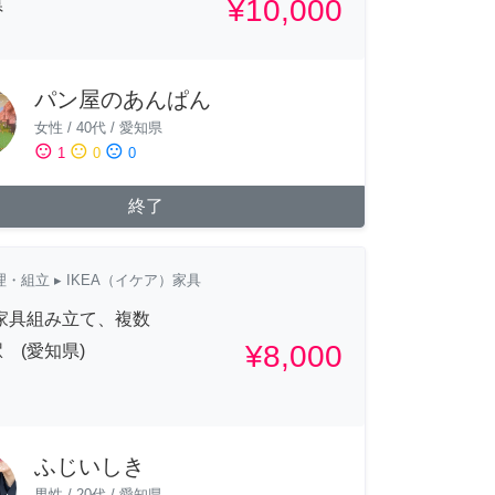
¥10,000
県
パン屋のあんぱん
女性
/
40代
/
愛知県
sentiment_satisfied
sentiment_neutral
sentiment_dissatisfied
1
0
0
終了
理・組立
▸ IKEA（イケア）家具
A家具組み立て、複数
¥8,000
 (愛知県)
ふじいしき
男性
/
20代
/
愛知県