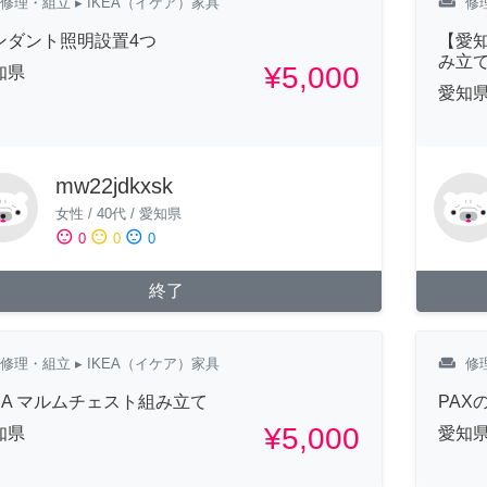
weekend
修理・組立
▸ IKEA（イケア）家具
修
ンダント照明設置4つ
【愛知
み立
¥5,000
知県
愛知
mw22jdkxsk
女性
/
40代
/
愛知県
sentiment_satisfied
sentiment_neutral
sentiment_dissatisfied
0
0
0
終了
weekend
修理・組立
▸ IKEA（イケア）家具
修
KEA マルムチェスト組み立て
PAX
¥5,000
知県
愛知