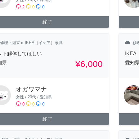
sentiment_satisfied
sentiment_neutral
sentiment_dissatisfied
2
0
0
終了
weekend
修理・組立
▸ IKEA（イケア）家具
修
ット解体してほしい
IKE
¥6,000
知県
愛知
オガワマナ
女性
/
20代
/
愛知県
sentiment_satisfied
sentiment_neutral
sentiment_dissatisfied
0
0
0
終了