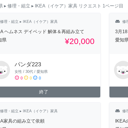
県
▸ 修理・組立
▸ IKEA（イケア）家具
リクエスト
1ページ目
weekend
修理・組立
▸ IKEA（イケア）家具
修
KEA ヘムネス デイベッド 解体＆再組み立て
3月1
¥20,000
知県
愛知
パンダ223
女性
/
30代
/
愛知県
sentiment_satisfied
sentiment_neutral
sentiment_dissatisfied
0
0
0
終了
weekend
修理・組立
▸ IKEA（イケア）家具
修
KEA家具の組み立て依頼
IKE