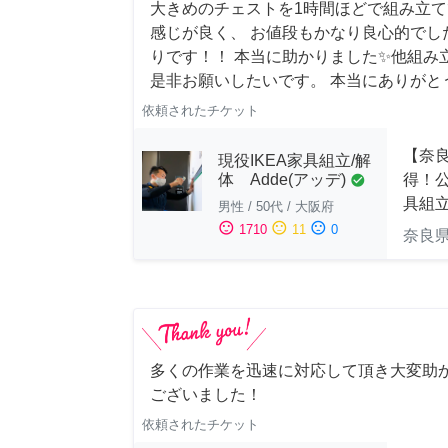
大きめのチェストを1時間ほどで組み立
感じが良く、 お値段もかなり良心的でし
りです！！ 本当に助かりました✨他組み
是非お願いしたいです。 本当にありがと
依頼されたチケット
【奈
現役IKEA家具組立/解
得！公
体 Adde(アッデ)
check_circle
具組
男性
/
50代
/
大阪府
sentiment_satisfied
sentiment_neutral
sentiment_dissatisfied
1710
11
0
奈良
多くの作業を迅速に対応して頂き大変助
ございました！
依頼されたチケット