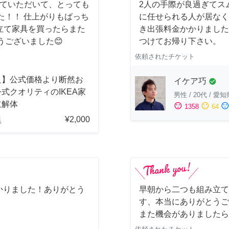
てていただいて、とっても
2人の手際が良過ぎてス
た！！ 仕上がりもばっち
に任せられる人が居なく
立て家具を買ったらまた
き出張料金かかりました
うございました😊
つけてお帰り下さい。
依頼されたチケット
良】公式価格より断然お
イケア巧
check_circle
式クオリティのIKEA家
男性
/
20代
/
愛知
立解体
sentiment_satisfied
sentiment_neutral
sentiment_dissatisfi
1358
64
¥2,000
県
かりました！ありがとう
早朝から二つも組み立て
す、本当にありがとうご
また機会がありましたら