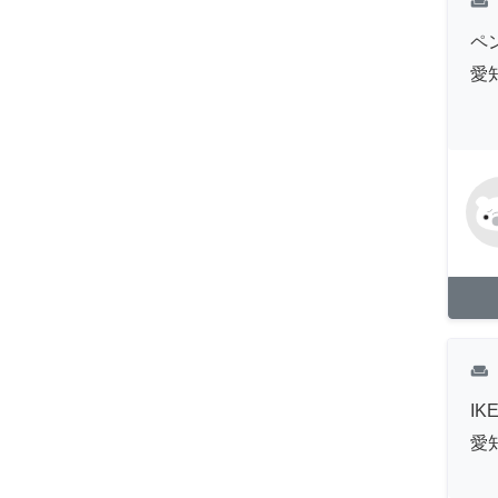
weekend
ペ
愛
weekend
I
愛