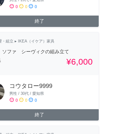
sentiment_satisfied
sentiment_neutral
sentiment_dissatisfied
0
0
0
終了
理・組立
▸ IKEA（イケア）家具
A ソファ シーヴィクの組み立て
¥6,000
県
コウタロー9999
男性
/
30代
/
愛知県
sentiment_satisfied
sentiment_neutral
sentiment_dissatisfied
0
0
0
終了