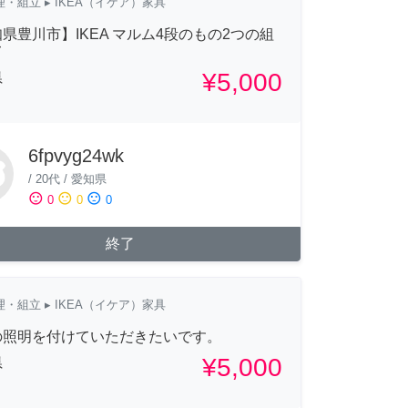
理・組立
▸ IKEA（イケア）家具
県豊川市】IKEA マルム4段のもの2つの組
て
¥5,000
県
6fpvyg24wk
/
20代
/
愛知県
sentiment_satisfied
sentiment_neutral
sentiment_dissatisfied
0
0
0
終了
理・組立
▸ IKEA（イケア）家具
の照明を付けていただきたいです。
¥5,000
県