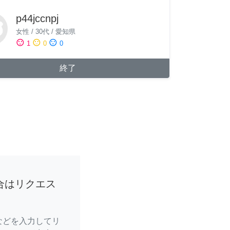
p44jccnpj
女性
/
30代
/
愛知県
sentiment_satisfied
sentiment_neutral
sentiment_dissatisfied
1
0
0
終了
合はリクエス
などを入力してリ