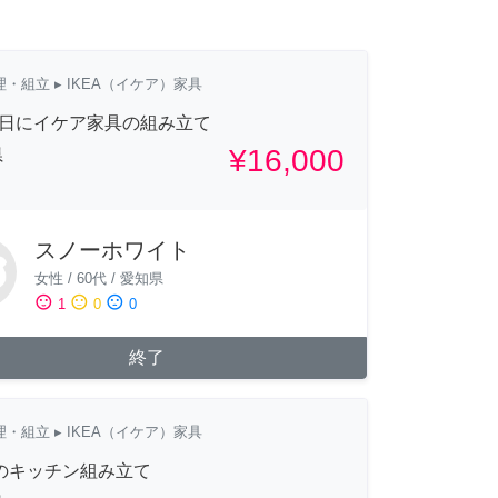
理・組立
▸ IKEA（イケア）家具
8日にイケア家具の組み立て
¥16,000
県
スノーホワイト
女性
/
60代
/
愛知県
sentiment_satisfied
sentiment_neutral
sentiment_dissatisfied
1
0
0
終了
理・組立
▸ IKEA（イケア）家具
Aのキッチン組み立て