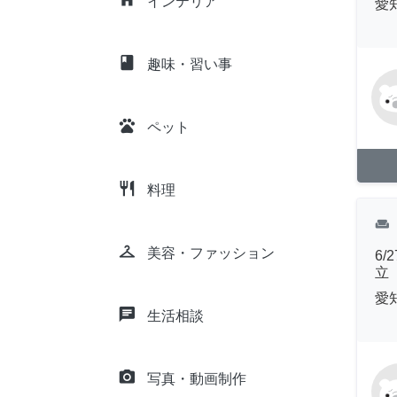
インテリア
愛
class
趣味・習い事
pets
ペット
restaurant
料理
weekend
checkroom
美容・ファッション
6/
立
愛
chat
生活相談
camera_alt
写真・動画制作