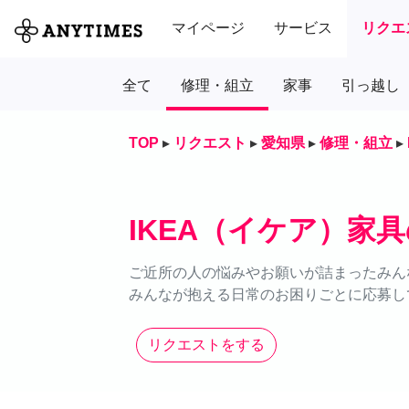
マイページ
サービス
リクエ
全て
修理・組立
家事
引っ越し
TOP
▸
リクエスト
▸
愛知県
▸
修理・組立
▸
IKEA（イケア）家
ご近所の人の悩みやお願いが詰まったみん
みんなが抱える日常のお困りごとに応募し
リクエストをする