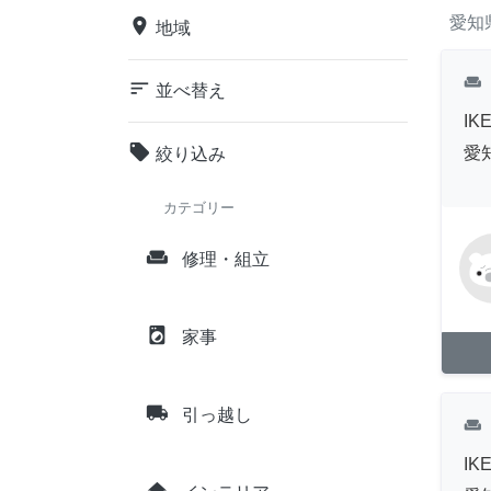
愛知
place
地域
weekend
sort
並べ替え
I
local_offer
愛
絞り込み
カテゴリー
weekend
修理・組立
local_laundry_service
家事
local_shipping
引っ越し
weekend
I
home