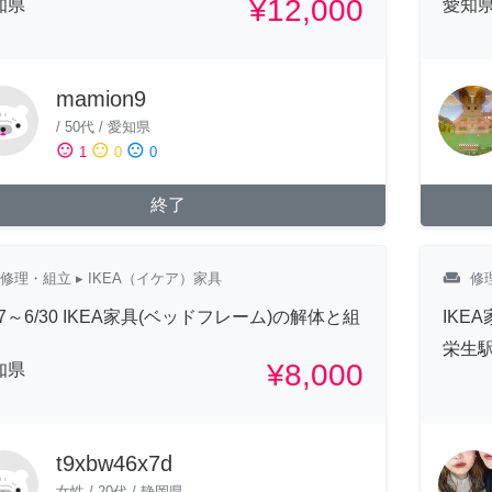
¥12,000
知県
愛知
mamion9
/
50代
/
愛知県
sentiment_satisfied
sentiment_neutral
sentiment_dissatisfied
1
0
0
終了
weekend
修理・組立
▸ IKEA（イケア）家具
修
27～6/30 IKEA家具(ベッドフレーム)の解体と組
IKE
栄生駅
¥8,000
知県
t9xbw46x7d
女性
/
20代
/
静岡県