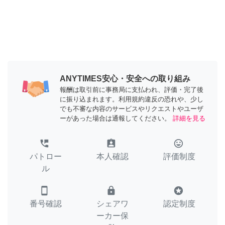
ANYTIMES安心・安全への取り組み
報酬は取引前に事務局に支払われ、評価・完了後
に振り込まれます。利用規約違反の恐れや、少し
でも不審な内容のサービスやリクエストやユーザ
ーがあった場合は通報してください。
詳細を見る
perm_phone_msg
assignment_ind
tag_faces
パトロー
本人確認
評価制度
ル
smartphone
lock
stars
番号確認
シェアワ
認定制度
ーカー保