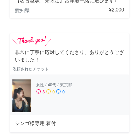
【名古屋駅、栄限定】お洋服一緒に選びます♪
¥2,000
愛知県
非常に丁寧に応対してくださり、ありがとうござ
いました！
依頼されたチケット
女性
/
40代
/
東京都
sentiment_satisfied
sentiment_neutral
sentiment_dissatisfied
3
0
0
シンゴ様専用 着付