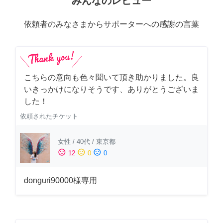
みんなのレビュー
依頼者のみなさまからサポーターへの感謝の言葉
こちらの意向も色々聞いて頂き助かりました。良
いきっかけになりそうです、ありがとうございま
した！
依頼されたチケット
女性
/
40代
/
東京都
sentiment_satisfied
sentiment_neutral
sentiment_dissatisfied
12
0
0
donguri90000様専用