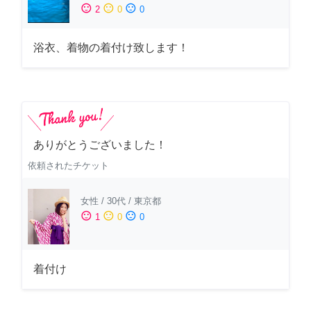
sentiment_satisfied
sentiment_neutral
sentiment_dissatisfied
2
0
0
浴衣、着物の着付け致します！
ありがとうございました！
依頼されたチケット
女性
/
30代
/
東京都
sentiment_satisfied
sentiment_neutral
sentiment_dissatisfied
1
0
0
着付け