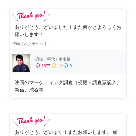
ありがとうございました！また何かとよろしくお
願いします！
依頼されたチケット
男性
/
40代
/
東京都
sentiment_satisfied
sentiment_neutral
sentiment_dissatisfied
1877
13
0
映画のマーケティング調査（視聴＋調査票記入）
新宿、渋谷等
ありがとうございます！またお願いします。 綺