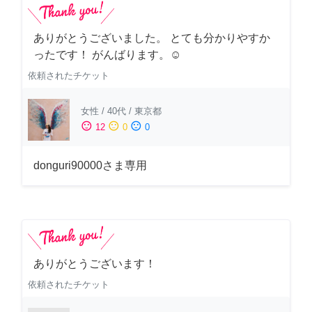
ありがとうございました。 とても分かりやすか
ったです！ がんばります。☺️
依頼されたチケット
女性
/
40代
/
東京都
sentiment_satisfied
sentiment_neutral
sentiment_dissatisfied
12
0
0
donguri90000さま専用
ありがとうございます！
依頼されたチケット