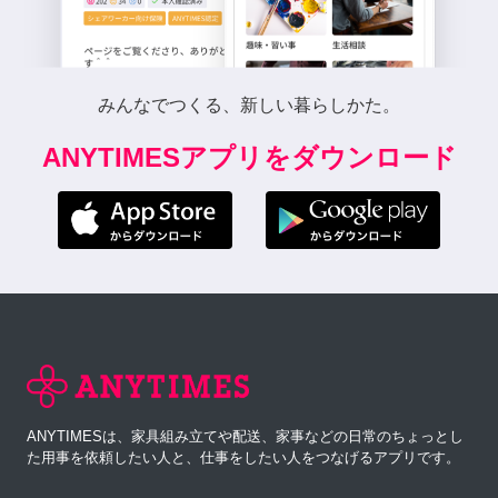
みんなでつくる、新しい暮らしかた。
ANYTIMESアプリをダウンロード
ANYTIMESは、家具組み立てや配送、家事などの日常のちょっとし
た用事を依頼したい人と、仕事をしたい人をつなげるアプリです。