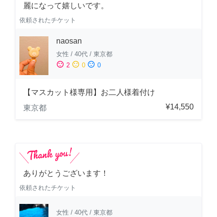
麗になって嬉しいです。
依頼されたチケット
naosan
女性
/
40代
/
東京都
sentiment_satisfied
sentiment_neutral
sentiment_dissatisfied
2
0
0
【マスカット様専用】お二人様着付け
¥14,550
東京都
ありがとうございます！
依頼されたチケット
女性
/
40代
/
東京都