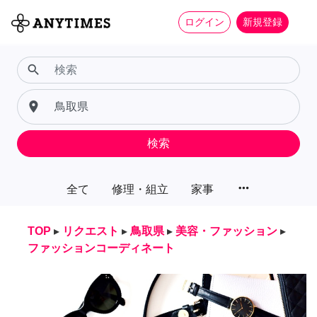
ログイン
新規登録
search
place
検索
more_horiz
全て
修理・組立
家事
TOP
▸
リクエスト
▸
鳥取県
▸
美容・ファッション
▸
ファッションコーディネート