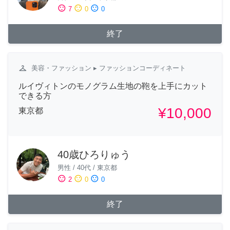
sentiment_satisfied
sentiment_neutral
sentiment_dissatisfied
7
0
0
終了
checkroom
美容・ファッション
▸ ファッションコーディネート
ルイヴィトンのモノグラム生地の鞄を上手にカット
できる方
¥10,000
東京都
40歳ひろりゅう
男性
/
40代
/
東京都
sentiment_satisfied
sentiment_neutral
sentiment_dissatisfied
2
0
0
終了