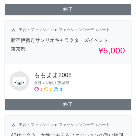
終了
checkroom
美容・ファッション
▸ ファッションコーディネート
新宿伊勢丹サンリオキャラクターズイベント
¥5,000
東京都
ももまま2008
女性
/
40代
/
茨城県
sentiment_satisfied
sentiment_neutral
sentiment_dissatisfied
4
0
0
終了
checkroom
美容・ファッション
▸ ファッションコーディネート
40代に合う、女性にモテるファッションの買い物同