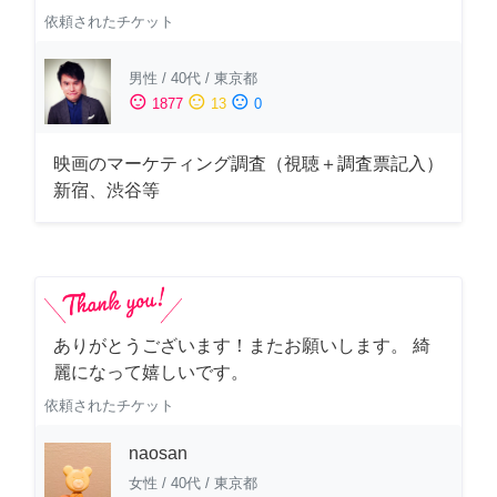
依頼されたチケット
男性
/
40代
/
東京都
sentiment_satisfied
sentiment_neutral
sentiment_dissatisfied
1877
13
0
映画のマーケティング調査（視聴＋調査票記入）
新宿、渋谷等
ありがとうございます！またお願いします。 綺
麗になって嬉しいです。
依頼されたチケット
naosan
女性
/
40代
/
東京都