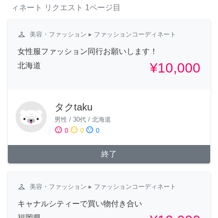
ィネート
リクエスト
1ページ目
checkroom
美容・ファッション
▸ ファッションコーディネート
女性服ファッション同行お願いします！
¥10,000
北海道
タクtaku
男性
/
30代
/
北海道
sentiment_satisfied
sentiment_neutral
sentiment_dissatisfied
0
0
0
終了
checkroom
美容・ファッション
▸ ファッションコーディネート
キャナルシティーで買い物付き合い
福岡県