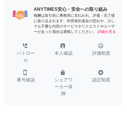
ANYTIMES安心・安全への取り組み
報酬は取引前に事務局に支払われ、評価・完了後
に振り込まれます。利用規約違反の恐れや、少し
でも不審な内容のサービスやリクエストやユーザ
ーがあった場合は通報してください。
詳細を見る
perm_phone_msg
assignment_ind
tag_faces
パトロー
本人確認
評価制度
ル
smartphone
lock
stars
番号確認
シェアワ
認定制度
ーカー保
険