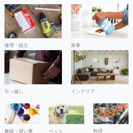
修理・組立
家事
引っ越し
インテリア
趣味・習い事
ペット
料理