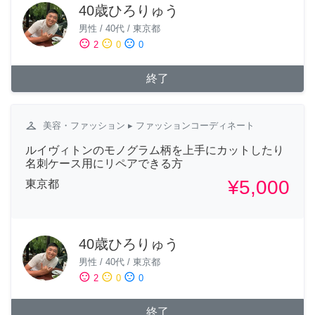
40歳ひろりゅう
男性
/
40代
/
東京都
sentiment_satisfied
sentiment_neutral
sentiment_dissatisfied
2
0
0
終了
checkroom
美容・ファッション
▸ ファッションコーディネート
ルイヴィトンのモノグラム柄を上手にカットしたり
名刺ケース用にリペアできる方
¥5,000
東京都
40歳ひろりゅう
男性
/
40代
/
東京都
sentiment_satisfied
sentiment_neutral
sentiment_dissatisfied
2
0
0
終了