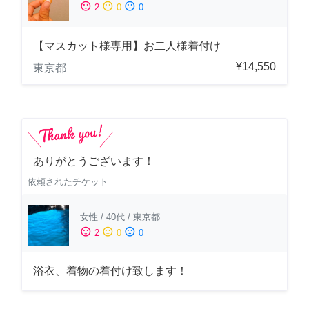
sentiment_satisfied
sentiment_neutral
sentiment_dissatisfied
2
0
0
【マスカット様専用】お二人様着付け
¥14,550
東京都
ありがとうございます！
依頼されたチケット
女性
/
40代
/
東京都
sentiment_satisfied
sentiment_neutral
sentiment_dissatisfied
2
0
0
浴衣、着物の着付け致します！