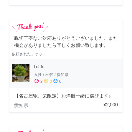
親切丁寧なご対応ありがとうございました。また
機会がありましたら宜しくお願い致します。
依頼されたチケット
b-life
女性
/
50代
/
愛知県
sentiment_satisfied
sentiment_neutral
sentiment_dissatisfied
2
0
0
【名古屋駅、栄限定】お洋服一緒に選びます♪
¥2,000
愛知県