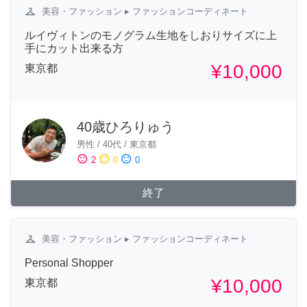
checkroom
美容・ファッション
▸ ファッションコーディネート
ルイヴィトンのモノグラム生地をしおりサイズに上
手にカット出来る方
¥10,000
東京都
40歳ひろりゅう
男性
/
40代
/
東京都
sentiment_satisfied
sentiment_neutral
sentiment_dissatisfied
2
0
0
終了
checkroom
美容・ファッション
▸ ファッションコーディネート
Personal Shopper
¥10,000
東京都