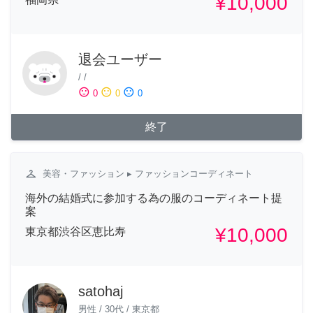
¥10,000
退会ユーザー
/
/
sentiment_satisfied
sentiment_neutral
sentiment_dissatisfied
0
0
0
終了
checkroom
美容・ファッション
▸ ファッションコーディネート
海外の結婚式に参加する為の服のコーディネート提
案
¥10,000
東京都渋谷区恵比寿
satohaj
男性
/
30代
/
東京都