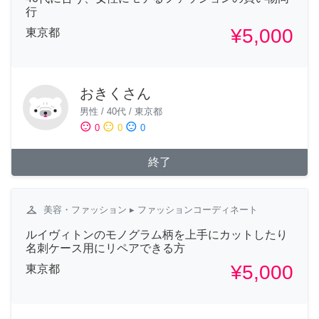
行
¥5,000
東京都
おきくさん
男性
/
40代
/
東京都
sentiment_satisfied
sentiment_neutral
sentiment_dissatisfied
0
0
0
終了
checkroom
美容・ファッション
▸ ファッションコーディネート
ルイヴィトンのモノグラム柄を上手にカットしたり
名刺ケース用にリペアできる方
¥5,000
東京都