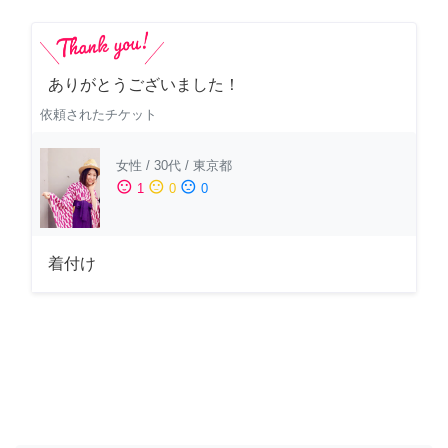
ありがとうございました！
依頼されたチケット
女性
/
30代
/
東京都
sentiment_satisfied
sentiment_neutral
sentiment_dissatisfied
1
0
0
着付け