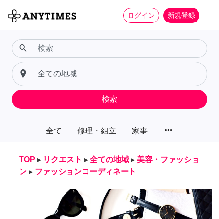
ログイン
新規登録
search
place
検索
more_horiz
全て
修理・組立
家事
TOP
▸
リクエスト
▸
全ての地域
▸
美容・ファッショ
ン
▸
ファッションコーディネート