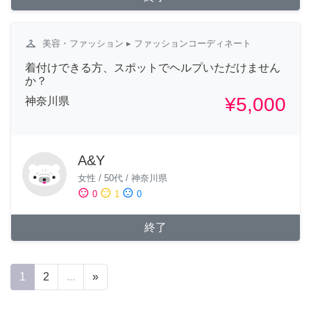
checkroom
美容・ファッション
▸ ファッションコーディネート
着付けできる方、スポットでヘルプいただけません
か？
¥5,000
神奈川県
A&Y
女性
/
50代
/
神奈川県
sentiment_satisfied
sentiment_neutral
sentiment_dissatisfied
0
1
0
終了
1
2
...
»