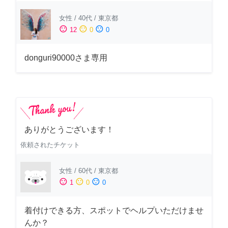
女性
/
40代
/
東京都
sentiment_satisfied
sentiment_neutral
sentiment_dissatisfied
12
0
0
donguri90000さま専用
ありがとうございます！
依頼されたチケット
女性
/
60代
/
東京都
sentiment_satisfied
sentiment_neutral
sentiment_dissatisfied
1
0
0
着付けできる方、スポットでヘルプいただけませ
んか？