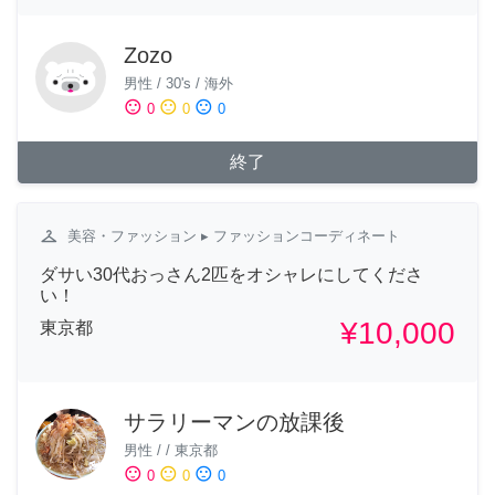
Zozo
男性
/
30's
/
海外
sentiment_satisfied
sentiment_neutral
sentiment_dissatisfied
0
0
0
終了
checkroom
美容・ファッション
▸ ファッションコーディネート
ダサい30代おっさん2匹をオシャレにしてくださ
い！
¥10,000
東京都
サラリーマンの放課後
男性
/
/
東京都
sentiment_satisfied
sentiment_neutral
sentiment_dissatisfied
0
0
0