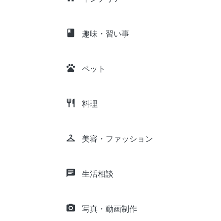
class
趣味・習い事
pets
ペット
restaurant
料理
checkroom
美容・ファッション
chat
生活相談
camera_alt
写真・動画制作