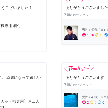
とうございました！
ありがとうございました
依頼されたチケット
様専用 着付
男性
/
40代
/
東京
sentiment_satisfied
sentiment_neutral
sentiment_dissatisfi
1876
13
。 綺麗になって嬉しい
ありがとうございます！
依頼されたチケット
女性
/
40代
/
東京
スカット様専用】お二人
sentiment_satisfied
sentiment_neutral
sentiment_dissatisfied
2
0
0
付け