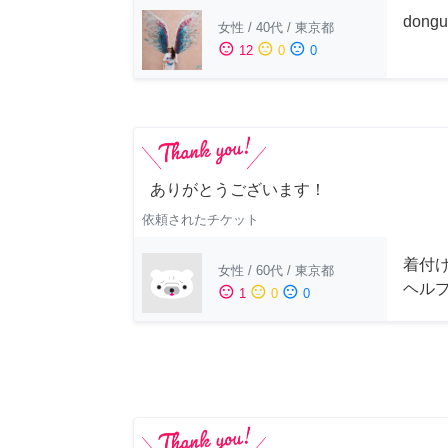
dong
女性
/
40代
/
東京都
sentiment_satisfied
sentiment_neutral
sentiment_dissatisfied
12
0
0
ありがとうございます！
依頼されたチケット
着付
女性
/
60代
/
東京都
ヘル
sentiment_satisfied
sentiment_neutral
sentiment_dissatisfied
1
0
0