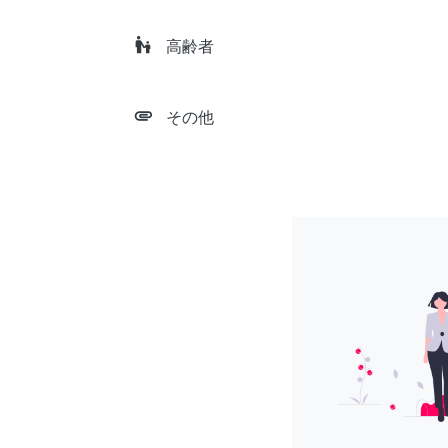
escalator_warning
高齢者
attachment
その他