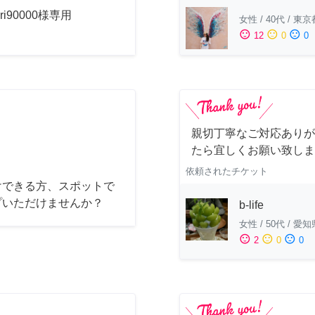
uri90000様専用
女性
/
40代
/
東京
sentiment_satisfied
sentiment_neutral
sentiment_dissatisfied
12
0
0
親切丁寧なご対応ありが
たら宜しくお願い致しま
依頼されたチケット
けできる方、スポットで
プいただけませんか？
b-life
女性
/
50代
/
愛知
sentiment_satisfied
sentiment_neutral
sentiment_dissatisfied
2
0
0