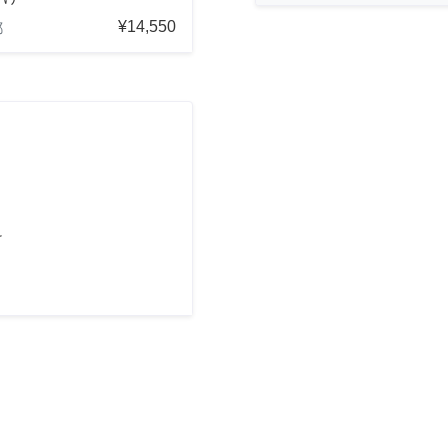
¥14,550
都
け