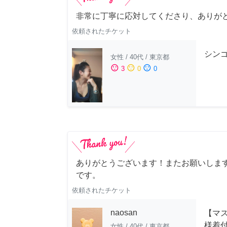
非常に丁寧に応対してくださり、ありが
依頼されたチケット
シンゴ
女性
/
40代
/
東京都
sentiment_satisfied
sentiment_neutral
sentiment_dissatisfied
3
0
0
ありがとうございます！またお願いします
です。
依頼されたチケット
naosan
【マ
様着
女性
/
40代
/
東京都