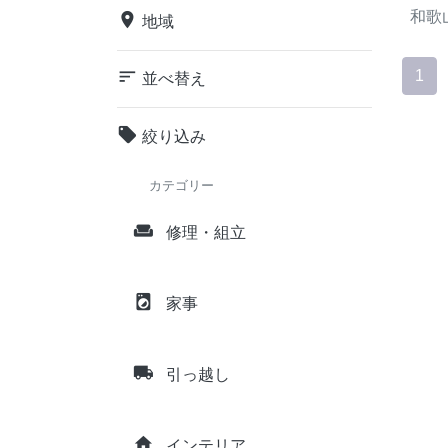
和歌
place
地域
sort
1
並べ替え
local_offer
絞り込み
カテゴリー
weekend
修理・組立
local_laundry_service
家事
local_shipping
引っ越し
home
インテリア