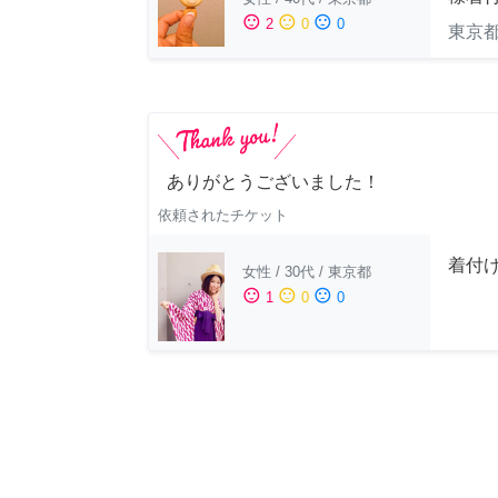
sentiment_satisfied
sentiment_neutral
sentiment_dissatisfied
2
0
0
東京
ありがとうございました！
依頼されたチケット
着付
女性
/
30代
/
東京都
sentiment_satisfied
sentiment_neutral
sentiment_dissatisfied
1
0
0