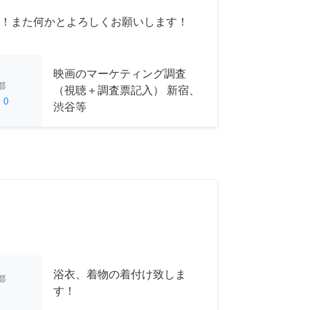
！また何かとよろしくお願いします！
映画のマーケティング調査
都
（視聴＋調査票記入） 新宿、
ed
0
渋谷等
浴衣、着物の着付け致しま
都
す！