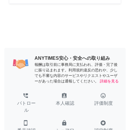
ANYTIMES安心・安全への取り組み
報酬は取引前に事務局に支払われ、評価・完了後
に振り込まれます。利用規約違反の恐れや、少し
でも不審な内容のサービスやリクエストやユーザ
ーがあった場合は通報してください。
詳細を見る
perm_phone_msg
assignment_ind
tag_faces
パトロー
本人確認
評価制度
ル
smartphone
lock
stars