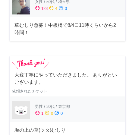
女性
/
50代
/
埼玉県
sentiment_satisfied
sentiment_neutral
sentiment_dissatisfied
123
4
0
草むしり急募！中板橋で8/4日11時くらいから2
時間！
大変丁寧にやっていただきました。 ありがとい
ございます。
依頼されたチケット
男性
/
30代
/
東京都
sentiment_satisfied
sentiment_neutral
sentiment_dissatisfied
1
0
0
塀の上の草(ツタ)むしり