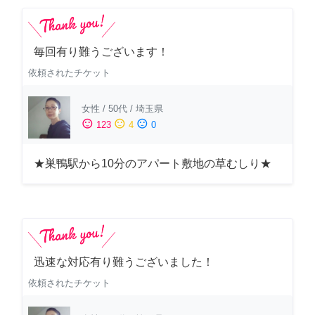
毎回有り難うございます！
依頼されたチケット
女性
/
50代
/
埼玉県
sentiment_satisfied
sentiment_neutral
sentiment_dissatisfied
123
4
0
★巣鴨駅から10分のアパート敷地の草むしり★
迅速な対応有り難うございました！
依頼されたチケット