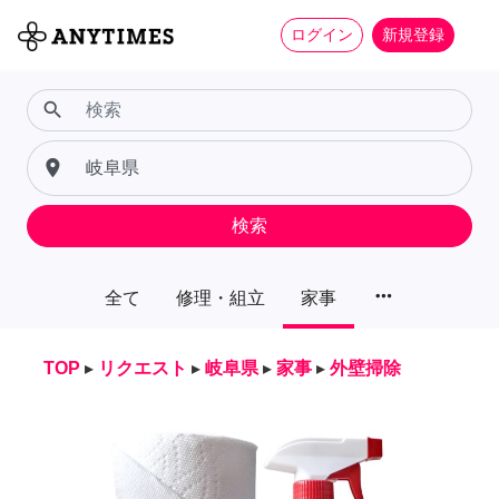
ログイン
新規登録
search
place
検索
more_horiz
全て
修理・組立
家事
TOP
▸
リクエスト
▸
岐阜県
▸
家事
▸
外壁掃除