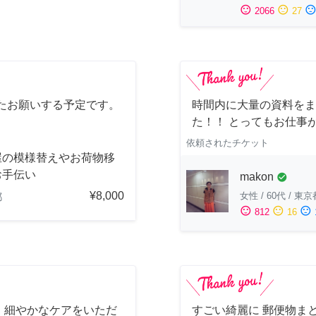
sentiment_satisfied
sentiment_neutral
sentiment_dissatisfi
2066
27
たお願いする予定です。
時間内に大量の資料をま
た！！ とってもお仕事
依頼されたチケット
屋の模様替えやお荷物移
お手伝い
makon
check_circle
¥8,000
女性
/
60代
/
東京
都
sentiment_satisfied
sentiment_neutral
sentiment_dissatisfied
812
16
、細やかなケアをいただ
すごい綺麗に 郵便物ま