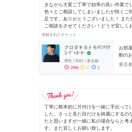
きながら大変ご丁寧で効率の良い作業でし
色々とご相談してしまいましたが快くご
足です。ありがとうございました！ また
ご相談をさせてください！どうぞ宜しく
依頼されたチケット
クロダキヨトモ/ｲﾝﾃﾘｱ
お部
ｺｰﾃﾞｨﾈｰﾀｰ
check_circle
動の
男性
/
50代
/
東京都
東京
sentiment_satisfied
sentiment_neutral
sentiment_dissatisfied
2066
27
2
丁寧に根本的に片付けを一緒に手伝って
した。さっと見た目だけを綺麗にするの
たと思いますが一緒に私の場合ならと考
す。また宜しくお願い致します。