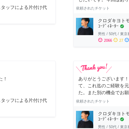
スタッフによる片付け代
依頼されたチケット
クロダキヨトモ/ｲ
ｺｰﾃﾞｨﾈｰﾀｰ
check_circle
男性
/
50代
/
東京
sentiment_satisfied
sentiment_neutral
sentiment_dissatisfi
2066
27
た！
ありがとうございます！
て、これ迄のご経験を元
た。また別の機会でお願
スタッフによる片付け代
依頼されたチケット
クロダキヨトモ/ｲ
ｺｰﾃﾞｨﾈｰﾀｰ
check_circle
男性
/
50代
/
東京