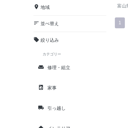
富山
place
地域
sort
1
並べ替え
local_offer
絞り込み
カテゴリー
weekend
修理・組立
local_laundry_service
家事
local_shipping
引っ越し
home