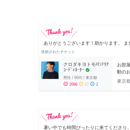
ありがとうございます！助かります。 ま
依頼されたチケット
クロダキヨトモ/ｲﾝﾃﾘｱ
お部
ｺｰﾃﾞｨﾈｰﾀｰ
check_circle
動の
男性
/
50代
/
東京都
東京
sentiment_satisfied
sentiment_neutral
sentiment_dissatisfied
2066
27
2
暑い中でも時間ぴったりに来てくださり