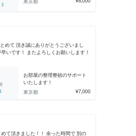
¥8,000
東京都
ed
2
とめて 頂き誠にありがとうございまし
が早いです！ またよろしくお願いします！
お部屋の整理整頓のサポート
いたします！
都
1
¥7,000
東京都
とめて頂きました！！ 余った時間で 別の