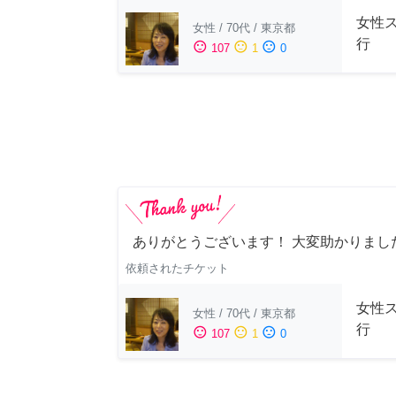
女性
女性
/
70代
/
東京都
行
sentiment_satisfied
sentiment_neutral
sentiment_dissatisfied
107
1
0
ありがとうございます！ 大変助かりまし
依頼されたチケット
女性
女性
/
70代
/
東京都
行
sentiment_satisfied
sentiment_neutral
sentiment_dissatisfied
107
1
0