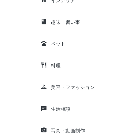
インテリア
class
趣味・習い事
pets
ペット
restaurant
料理
checkroom
美容・ファッション
chat
生活相談
camera_alt
写真・動画制作