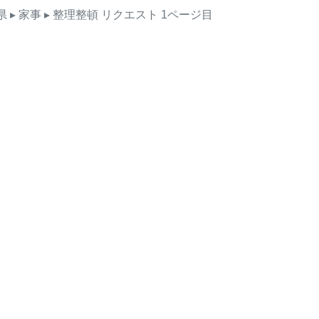
県
▸ 家事
▸ 整理整頓
リクエスト
1ページ目