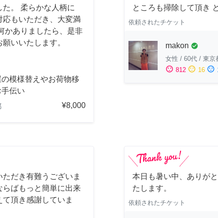
た。 柔らかな人柄に
ところも掃除して頂き 
対応もいただき、大変満
依頼されたチケット
何かありましたら、是非
お願いいたします。
makon
check_circle
女性
/
60代
/
東京
sentiment_satisfied
sentiment_neutral
sentiment_dissatisfied
812
16
屋の模様替えやお荷物移
お手伝い
¥8,000
都
いただき有難うございま
本日も暑い中、ありがと
ならばもっと簡単に出来
たします。
えて頂き感謝していま
依頼されたチケット