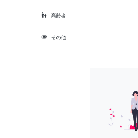
escalator_warning
高齢者
attachment
その他