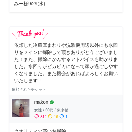
みー様9/29(水)
依頼した冷蔵庫まわりや洗濯機周辺以外にも水回
りをメインに掃除して頂きありがとうございまし
た！また、掃除にかんするアドバイスも助かりま
した。水回りがピカピカになって家が過ごしやす
くなりました。また機会があればよろしくお願い
いたします！
依頼されたチケット
makon
check_circle
女性
/
60代
/
東京都
sentiment_satisfied
sentiment_neutral
sentiment_dissatisfied
812
16
1
クオリティの高いお掃除