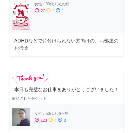
女性
/
30代
/
東京都
sentiment_satisfied
sentiment_neutral
sentiment_dissatisfied
27
2
1
ADHDなどで片付けられない方向けの、お部屋の
お掃除
本日も完璧なお仕事をありがとうございました！
依頼されたチケット
女性
/
50代
/
埼玉県
sentiment_satisfied
sentiment_neutral
sentiment_dissatisfied
123
4
0