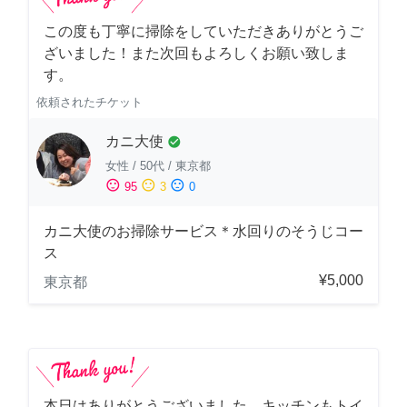
この度も丁寧に掃除をしていただきありがとうご
ざいました！また次回もよろしくお願い致しま
す。
依頼されたチケット
カニ大使
check_circle
女性
/
50代
/
東京都
sentiment_satisfied
sentiment_neutral
sentiment_dissatisfied
95
3
0
カニ大使のお掃除サービス＊水回りのそうじコー
ス
¥5,000
東京都
本日はありがとうございました。キッチンもトイ