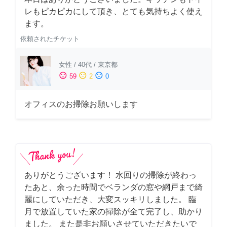
レもピカピカにして頂き、とても気持ちよく使え
ます。
依頼されたチケット
女性
/
40代
/
東京都
sentiment_satisfied
sentiment_neutral
sentiment_dissatisfied
59
2
0
オフィスのお掃除お願いします
ありがとうございます！ 水回りの掃除が終わっ
たあと、余った時間でベランダの窓や網戸まで綺
麗にしていただき、大変スッキリしました。 臨
月で放置していた家の掃除が全て完了し、助かり
ました。 また是非お願いさせていただきたいで