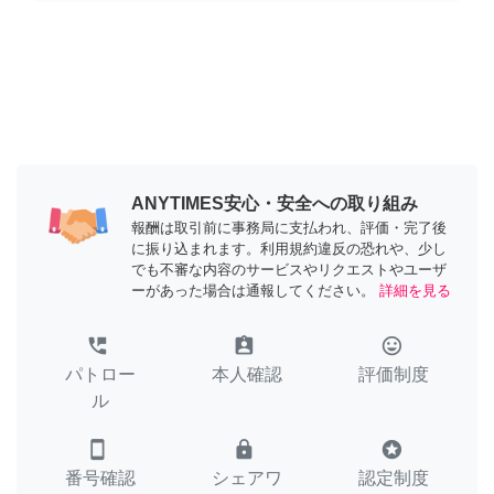
ANYTIMES安心・安全への取り組み
報酬は取引前に事務局に支払われ、評価・完了後
に振り込まれます。利用規約違反の恐れや、少し
でも不審な内容のサービスやリクエストやユーザ
ーがあった場合は通報してください。
詳細を見る
perm_phone_msg
assignment_ind
tag_faces
パトロー
本人確認
評価制度
ル
smartphone
lock
stars
番号確認
シェアワ
認定制度