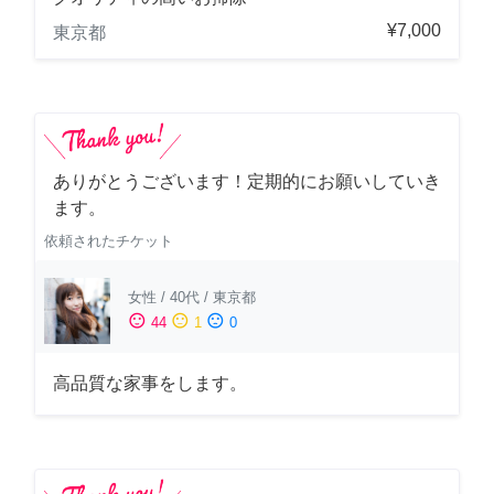
¥7,000
東京都
ありがとうございます！定期的にお願いしていき
ます。
依頼されたチケット
女性
/
40代
/
東京都
sentiment_satisfied
sentiment_neutral
sentiment_dissatisfied
44
1
0
高品質な家事をします。