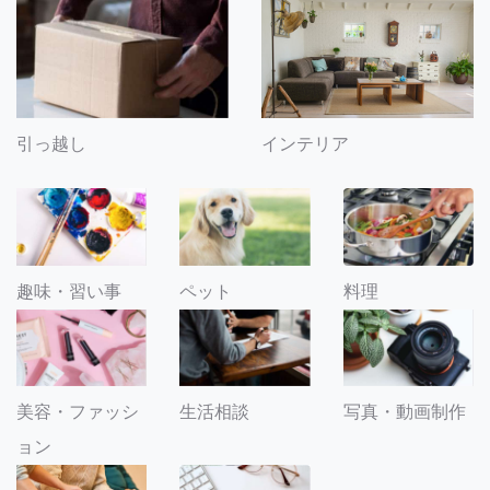
引っ越し
インテリア
趣味・習い事
ペット
料理
美容・ファッシ
生活相談
写真・動画制作
ョン