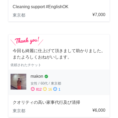
Cleaning support #EnglishOK
¥7,000
東京都
今回も綺麗に仕上げて頂きまして助かりました。
またよろしくおねがいします。
依頼されたチケット
makon
check_circle
女性
/
60代
/
東京都
sentiment_satisfied
sentiment_neutral
sentiment_dissatisfied
812
16
1
クオリティの高い家事代行及び清掃
¥6,000
東京都