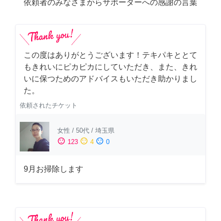
依頼者のみなさまからサポーターへの感謝の言葉
この度はありがとうございます！テキパキととて
もきれいにピカピカにしていただき、また、きれ
いに保つためのアドバイスもいただき助かりまし
た。
依頼されたチケット
女性
/
50代
/
埼玉県
sentiment_satisfied
sentiment_neutral
sentiment_dissatisfied
123
4
0
9月お掃除します