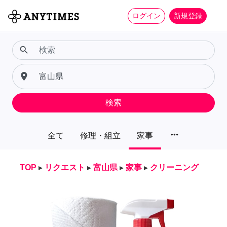
ログイン
新規登録
search
place
検索
more_horiz
全て
修理・組立
家事
TOP
▸
リクエスト
▸
富山県
▸
家事
▸
クリーニング