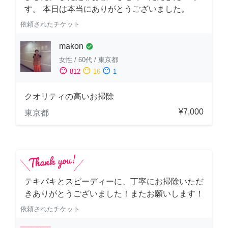
す。 本日は本当にありがとうございました。
依頼されたチケット
makon
check_circle
女性
/
60代
/
東京都
sentiment_satisfied
sentiment_neutral
sentiment_dissatisfied
812
16
1
クオリティの高いお掃除
¥7,000
東京都
テキパキとスピーディーに、丁寧にお掃除いただ
きありがとうございました！またお願いします！
依頼されたチケット