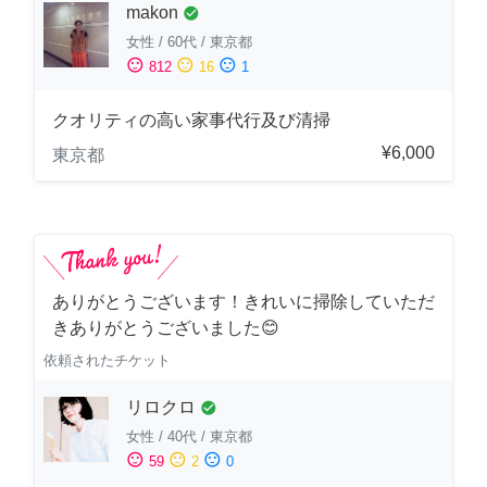
makon
check_circle
女性
/
60代
/
東京都
sentiment_satisfied
sentiment_neutral
sentiment_dissatisfied
812
16
1
クオリティの高い家事代行及び清掃
¥6,000
東京都
ありがとうございます！きれいに掃除していただ
きありがとうございました😊
依頼されたチケット
リロクロ
check_circle
女性
/
40代
/
東京都
sentiment_satisfied
sentiment_neutral
sentiment_dissatisfied
59
2
0