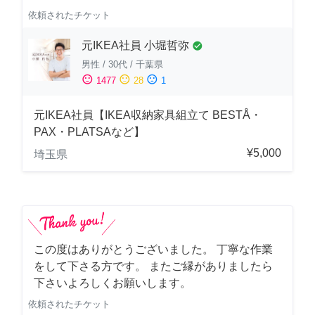
依頼されたチケット
元IKEA社員 小堀哲弥
check_circle
男性
/
30代
/
千葉県
sentiment_satisfied
sentiment_neutral
sentiment_dissatisfied
1477
28
1
元IKEA社員【IKEA収納家具組立て BESTÅ・
PAX・PLATSAなど】
¥5,000
埼玉県
この度はありがとうございました。 丁寧な作業
をして下さる方です。 またご縁がありましたら
下さいよろしくお願いします。
依頼されたチケット