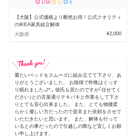
sentiment_satisfied
sentiment_neutral
sentiment_dissatisfied
1710
11
0
【大阪】公式価格より断然お得！公式クオリティ
のIKEA家具組立解体
¥2,000
大阪府
重たいベッドをスムーズに組み立てて下さり、あ
りがとうございました。 お陰様で昨晩はぐっす
り眠れました🌙*.｡ 彼氏も居たのですが｢任せてく
ださい｣との言葉通りテキパキと作業をして下さ
りとても安心出来ました。 また、とても物腰柔
らかく優しい方だったので是非また依頼をさせて
いただきたいと思います。 また、解体も行って
いるとの事だったので引越しの際など宜しくお願
い申し上げます。