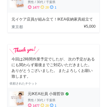
男性
/
30代
/
千葉県
sentiment_satisfied
sentiment_neutral
sentiment_dissatisfied
1477
28
1
元イケア店員が組み立て！IKEA収納家具組立て
¥5,000
東京都
今回は2時間作業予定でしたが、 次の予定がある
にも関わらず最後までご対応いただきました。
ありがとうございました。 またよろしくお願い
致します。
依頼されたチケット
元IKEA社員 小堀哲弥
check_circle
男性
/
30代
/
千葉県
sentiment_satisfied
sentiment_neutral
sentiment_dissatisfied
1477
28
1