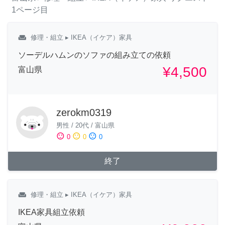
1ページ目
weekend
修理・組立
▸ IKEA（イケア）家具
ソーデルハムンのソファの組み立ての依頼
¥4,500
富山県
zerokm0319
男性
/
20代
/
富山県
sentiment_satisfied
sentiment_neutral
sentiment_dissatisfied
0
0
0
終了
weekend
修理・組立
▸ IKEA（イケア）家具
IKEA家具組立依頼