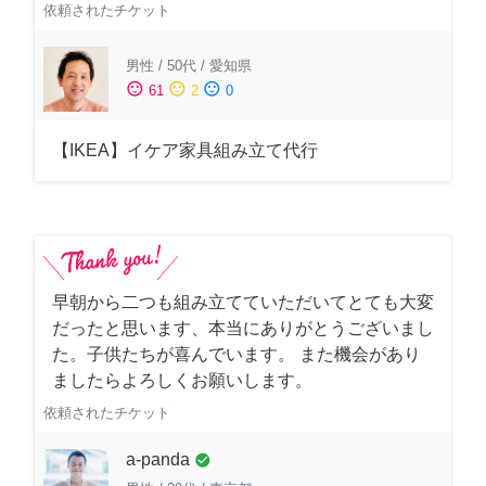
依頼されたチケット
男性
/
50代
/
愛知県
sentiment_satisfied
sentiment_neutral
sentiment_dissatisfied
61
2
0
【IKEA】イケア家具組み立て代行
早朝から二つも組み立てていただいてとても大変
だったと思います、本当にありがとうございまし
た。子供たちが喜んでいます。 また機会があり
ましたらよろしくお願いします。
依頼されたチケット
a-panda
check_circle