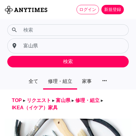
ログイン
新規登録
search
place
検索
more_horiz
全て
修理・組立
家事
TOP
▸
リクエスト
▸
富山県
▸
修理・組立
▸
IKEA（イケア）家具