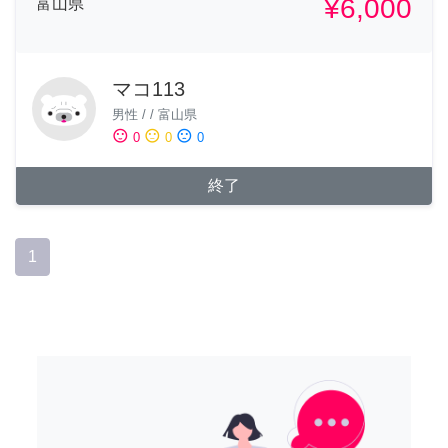
¥6,000
富山県
マコ113
男性
/
/
富山県
sentiment_satisfied
sentiment_neutral
sentiment_dissatisfied
0
0
0
終了
1