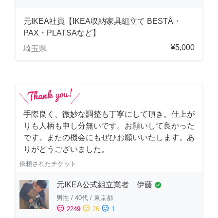
元IKEA社員【IKEA収納家具組立て BESTÅ・
PAX・PLATSAなど】
¥5,000
埼玉県
手際良く、微妙な調整も丁寧にして頂き。仕上が
りも人柄も申し分無いです。お願いして良かった
です。またの機会にもぜひお願いいたします。あ
りがとうございました。
依頼されたチケット
元IKEA公式組立業者 伊藤
check_circle
男性
/
40代
/
東京都
sentiment_satisfied
sentiment_neutral
sentiment_dissatisfied
2249
26
1