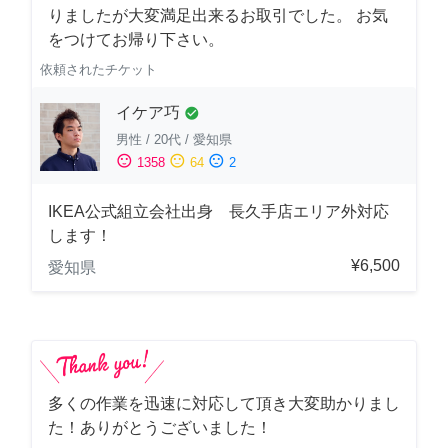
りましたが大変満足出来るお取引でした。 お気
をつけてお帰り下さい。
依頼されたチケット
イケア巧
check_circle
男性
/
20代
/
愛知県
sentiment_satisfied
sentiment_neutral
sentiment_dissatisfied
1358
64
2
IKEA公式組立会社出身 長久手店エリア外対応
します！
¥6,500
愛知県
多くの作業を迅速に対応して頂き大変助かりまし
た！ありがとうございました！