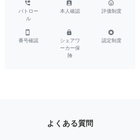
perm_phone_msg
assignment_ind
tag_faces
パトロー
本人確認
評価制度
ル
smartphone
lock
stars
番号確認
シェアワ
認定制度
ーカー保
険
よくある質問