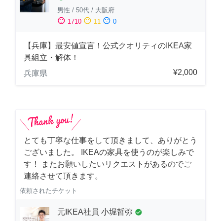
男性
/
50代
/
大阪府
sentiment_satisfied
sentiment_neutral
sentiment_dissatisfied
1710
11
0
【兵庫】最安値宣言！公式クオリティのIKEA家
具組立・解体！
¥2,000
兵庫県
とても丁寧な仕事をして頂きまして、ありがとう
ございました。 IKEAの家具を使うのが楽しみで
す！ またお願いしたいリクエストがあるのでご
連絡させて頂きます。
依頼されたチケット
元IKEA社員 小堀哲弥
check_circle