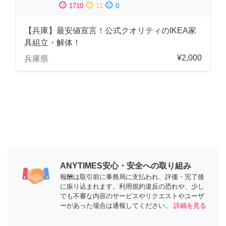
sentiment_satisfied
sentiment_neutral
sentiment_dissatisfied
1710
11
0
【兵庫】最安値宣言！公式クオリティのIKEA家
具組立・解体！
¥2,000
兵庫県
ANYTIMES安心・安全への取り組み
報酬は取引前に事務局に支払われ、評価・完了後
に振り込まれます。利用規約違反の恐れや、少し
でも不審な内容のサービスやリクエストやユーザ
ーがあった場合は通報してください。
詳細を見る