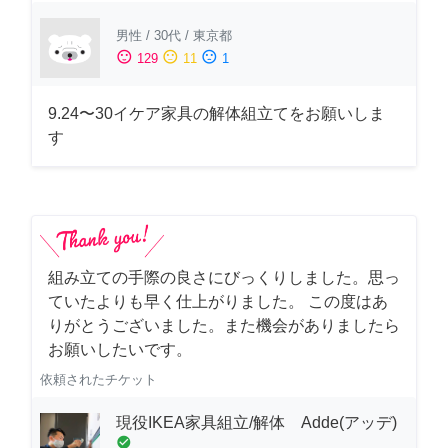
男性
/
30代
/
東京都
sentiment_satisfied
sentiment_neutral
sentiment_dissatisfied
129
11
1
9.24〜30イケア家具の解体組立てをお願いしま
す
組み立ての手際の良さにびっくりしました。思っ
ていたよりも早く仕上がりました。 この度はあ
りがとうございました。また機会がありましたら
お願いしたいです。
依頼されたチケット
現役IKEA家具組立/解体 Adde(アッデ)
check_circle