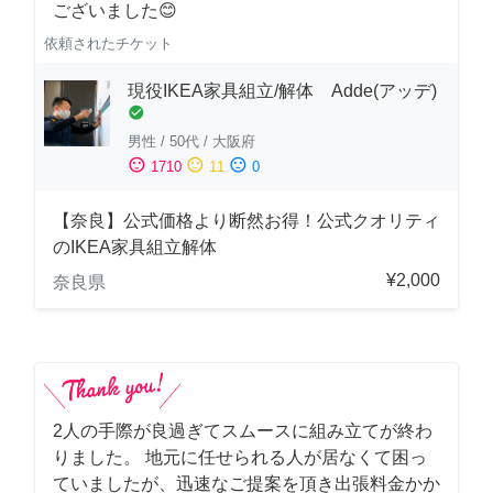
ございました😊
依頼されたチケット
現役IKEA家具組立/解体 Adde(アッデ)
check_circle
男性
/
50代
/
大阪府
sentiment_satisfied
sentiment_neutral
sentiment_dissatisfied
1710
11
0
【奈良】公式価格より断然お得！公式クオリティ
のIKEA家具組立解体
¥2,000
奈良県
2人の手際が良過ぎてスムースに組み立てが終わ
りました。 地元に任せられる人が居なくて困っ
ていましたが、迅速なご提案を頂き出張料金かか