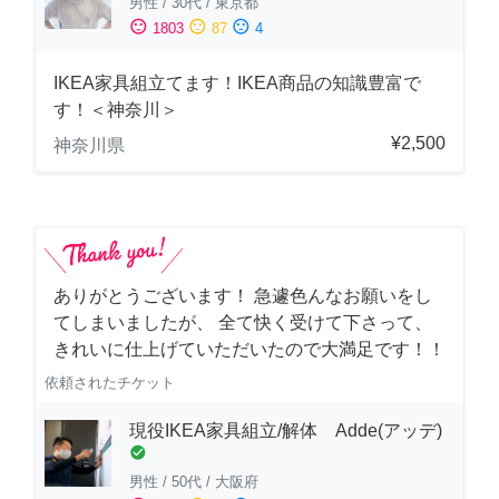
男性
/
30代
/
東京都
sentiment_satisfied
sentiment_neutral
sentiment_dissatisfied
1803
87
4
IKEA家具組立てます！IKEA商品の知識豊富で
す！＜神奈川＞
¥2,500
神奈川県
ありがとうございます！ 急遽色んなお願いをし
てしまいましたが、 全て快く受けて下さって、
きれいに仕上げていただいたので大満足です！！
依頼されたチケット
現役IKEA家具組立/解体 Adde(アッデ)
check_circle
男性
/
50代
/
大阪府