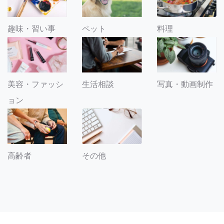
趣味・習い事
ペット
料理
美容・ファッシ
生活相談
写真・動画制作
ョン
その他
高齢者