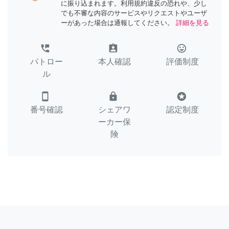
に振り込まれます。利用規約違反の恐れや、少し
でも不審な内容のサービスやリクエストやユーザ
ーがあった場合は通報してください。
詳細を見る
perm_phone_msg
assignment_ind
tag_faces
パトロー
本人確認
評価制度
ル
smartphone
lock
stars
番号確認
シェアワ
認定制度
ーカー保
険