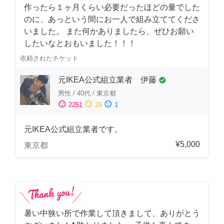
作ったら１ヶ月くらい必要だったほどの量でした
のに、あっという間にお一人で組み立ててくださ
いました。 また何かありましたら、ぜひお願い
したいなとおもいました！！！
依頼されたチケット
元IKEA公式組立業者 伊藤
check_circle
男性
/
40代
/
東京都
sentiment_satisfied
sentiment_neutral
sentiment_dissatisfied
2251
26
1
元IKEA公式組立業者です。
¥5,000
東京都
暑い中狭い所で作業して頂きまして、ありがとう