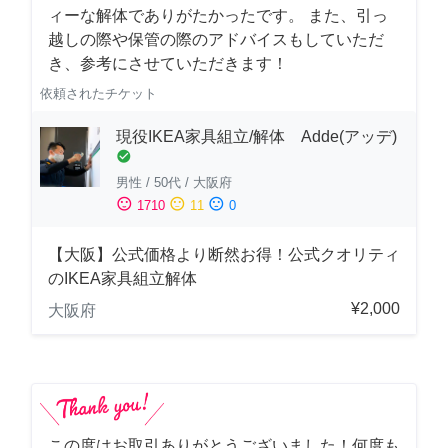
ィーな解体でありがたかったです。 また、引っ
越しの際や保管の際のアドバイスもしていただ
き、参考にさせていただきます！
依頼されたチケット
現役IKEA家具組立/解体 Adde(アッデ)
check_circle
男性
/
50代
/
大阪府
sentiment_satisfied
sentiment_neutral
sentiment_dissatisfied
1710
11
0
【大阪】公式価格より断然お得！公式クオリティ
のIKEA家具組立解体
¥2,000
大阪府
この度はお取引ありがとうございました！何度も