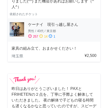
りました(^^) また機会があればお願いします（^
人^）
依頼されたチケット
ケーナイ 現引っ越し屋さん
男性
/
40代
/
東京都
sentiment_satisfied
sentiment_neutral
sentiment_dissatisfied
257
14
1
家具の組み立て、おまかせください！
¥2,500
埼玉県
昨日はありがとうございました！ PAXと
FRIHETENの２点を、丁寧に手際よく解体して
いただきました。 夜の解体で子どもの寝る時間
も遅くなるかなと思っていたのですが、スピーデ