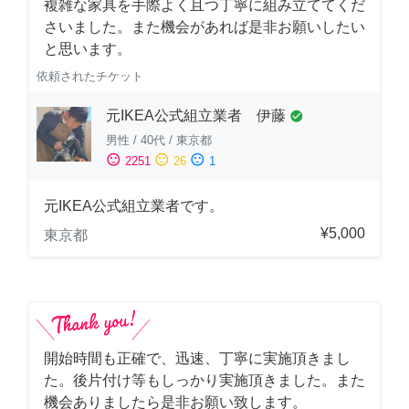
複雑な家具を手際よく且つ丁寧に組み立ててくだ
さいました。また機会があれば是非お願いしたい
と思います。
依頼されたチケット
元IKEA公式組立業者 伊藤
check_circle
男性
/
40代
/
東京都
sentiment_satisfied
sentiment_neutral
sentiment_dissatisfied
2251
26
1
元IKEA公式組立業者です。
¥5,000
東京都
開始時間も正確で、迅速、丁寧に実施頂きまし
た。後片付け等もしっかり実施頂きました。また
機会ありましたら是非お願い致します。