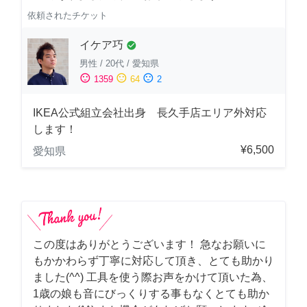
依頼されたチケット
イケア巧
check_circle
男性
/
20代
/
愛知県
sentiment_satisfied
sentiment_neutral
sentiment_dissatisfied
1359
64
2
IKEA公式組立会社出身 長久手店エリア外対応
します！
¥6,500
愛知県
この度はありがとうございます！ 急なお願いに
もかかわらず丁寧に対応して頂き、とても助かり
ました(^^) 工具を使う際お声をかけて頂いた為、
1歳の娘も音にびっくりする事もなくとても助か