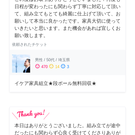
日程が変わったにも関わらず丁寧に対応して頂い
て、組み立てもとても綺麗に仕上げて頂いて、お
願いして本当に良かったです。家具大切に使って
いきたいと思います。また機会があれば宜しくお
願い致します。
依頼されたチケット
男性
/
50代
/
埼玉県
sentiment_satisfied
sentiment_neutral
sentiment_dissatisfied
470
14
3
イケア家具組立★段ボール無料回収★
本日はありがとうございました。組み立てが途中
だったにも関わらず心良く受けてくださりありが