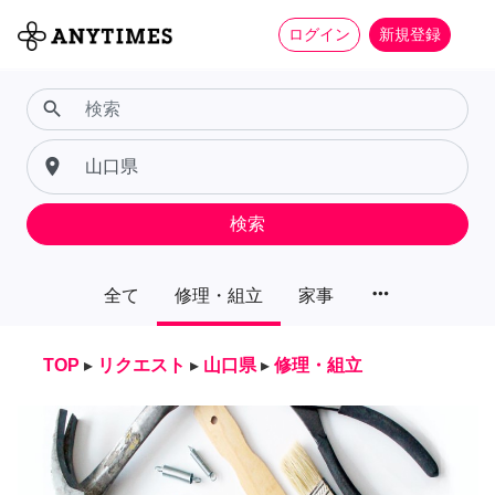
ログイン
新規登録
search
place
検索
more_horiz
全て
修理・組立
家事
TOP
▸
リクエスト
▸
山口県
▸
修理・組立