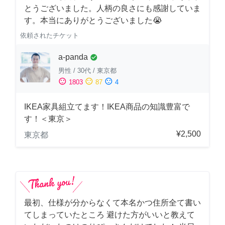
とうございました。人柄の良さにも感謝していま
す。本当にありがとうございました😭
依頼されたチケット
a-panda
check_circle
男性
/
30代
/
東京都
sentiment_satisfied
sentiment_neutral
sentiment_dissatisfied
1803
87
4
IKEA家具組立てます！IKEA商品の知識豊富で
す！＜東京＞
¥2,500
東京都
最初、仕様が分からなくて本名かつ住所全て書い
てしまっていたところ 避けた方がいいと教えて