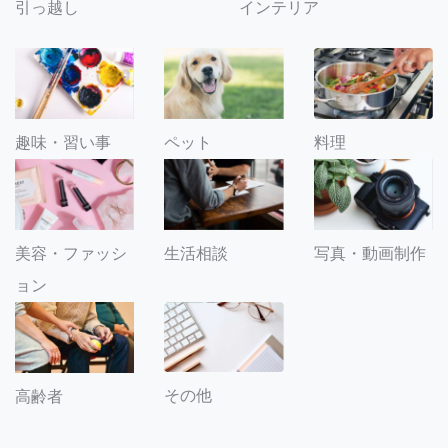
引っ越し
インテリア
趣味・習い事
ペット
料理
美容・ファッシ
生活相談
写真・動画制作
ョン
その他
高齢者