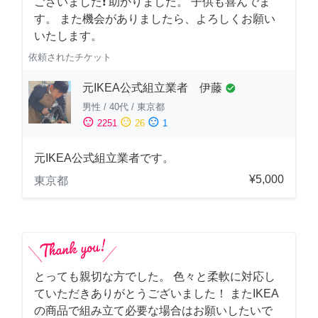
ございました❗️ 助かりました。 子供も喜んでま
す。 また機会がありましたら、よろしくお願い
いたします。
依頼されたチケット
元IKEA公式組立業者 伊藤
check_circle
男性
/
40代
/
東京都
sentiment_satisfied
sentiment_neutral
sentiment_dissatisfied
2251
26
1
元IKEA公式組立業者です。
¥5,000
東京都
とっても親切な方でした。 色々と柔軟に対応し
ていただきありがとうございました！ またIKEA
の商品で組み立て必要な場合はお願いしたいで