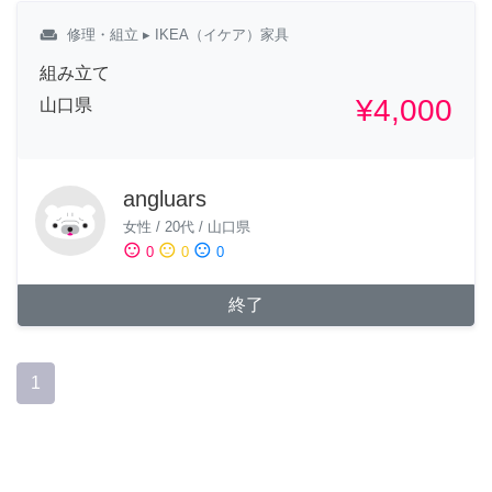
weekend
修理・組立
▸ IKEA（イケア）家具
組み立て
¥4,000
山口県
angluars
女性
/
20代
/
山口県
sentiment_satisfied
sentiment_neutral
sentiment_dissatisfied
0
0
0
終了
1