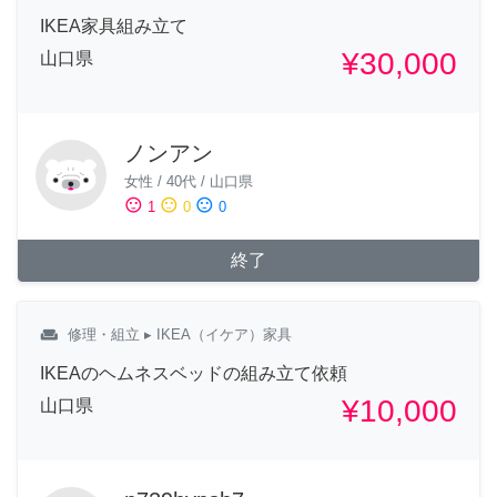
IKEA家具組み立て
¥30,000
山口県
ノンアン
女性
/
40代
/
山口県
sentiment_satisfied
sentiment_neutral
sentiment_dissatisfied
1
0
0
終了
weekend
修理・組立
▸ IKEA（イケア）家具
IKEAのヘムネスベッドの組み立て依頼
¥10,000
山口県