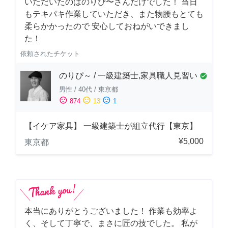
いただいたのはのりぴ〜さんだけでした！ 当日
もテキパキ作業していただき、また物腰もとても
柔らかかったので 安心しておねがいできまし
た！
依頼されたチケット
のりぴ～ / 一級建築士,家具職人見習い
check_circle
男性
/
40代
/
東京都
sentiment_satisfied
sentiment_neutral
sentiment_dissatisfied
874
13
1
【イケア家具】 一級建築士が組立代行【東京】
¥5,000
東京都
本当にありがとうございました！ 作業も効率よ
く、そして丁寧で、まさに匠の技でした。 私が