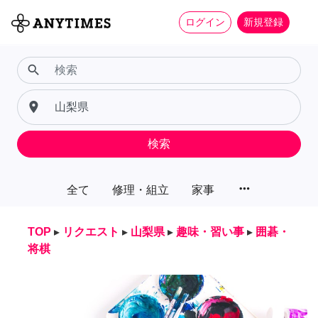
ログイン
新規登録
search
place
検索
more_horiz
全て
修理・組立
家事
TOP
▸
リクエスト
▸
山梨県
▸
趣味・習い事
▸
囲碁・
将棋