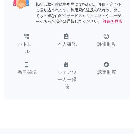
報酬は取引前に事務局に支払われ、評価・完了後
に振り込まれます。利用規約違反の恐れや、少し
でも不審な内容のサービスやリクエストやユーザ
ーがあった場合は通報してください。
詳細を見る
perm_phone_msg
assignment_ind
tag_faces
パトロー
本人確認
評価制度
ル
smartphone
lock
stars
番号確認
シェアワ
認定制度
ーカー保
険