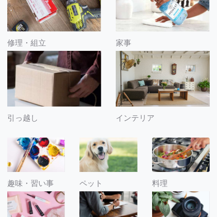
修理・組立
家事
引っ越し
インテリア
趣味・習い事
ペット
料理