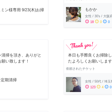
もかか
ミン様専用 9/23(木)お掃
女性
/
30's
/
大阪
sentiment_satisfied
sentiment_neutral
sentiment_dissatisfied
18
0
0
ン清掃を頂き、ありがと
本日も手際良くお掃除し
お願い致します！
たよろしくお願いします
依頼されたチケット
ン定期清掃
女性
/
50代
/
埼玉
sentiment_satisfied
sentiment_neutral
sentiment_dissatisfied
123
4
0