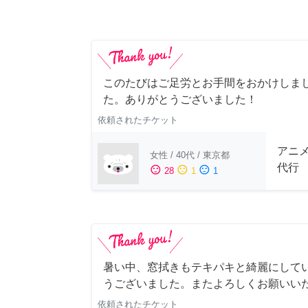
このたびはご足労とお手間をおかけしまし
た。ありがとうございました！
依頼されたチケット
アニ
女性
/
40代
/
東京都
代行
sentiment_satisfied
sentiment_neutral
sentiment_dissatisfied
28
1
1
暑い中、窓拭きもテキパキと綺麗にして
うございました。またよろしくお願いい
依頼されたチケット