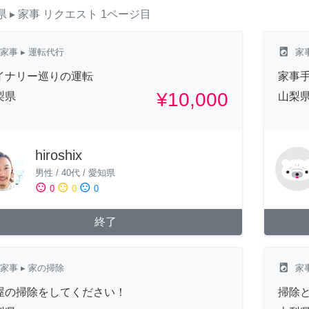
県
▸ 家事
リクエスト
1ページ目
local_laundry_service
家事
▸ 運転代行
家
イナリー巡りの運転
家事
¥10,000
梨県
山梨
hiroshix
男性
/
40代
/
愛知県
sentiment_satisfied
sentiment_neutral
sentiment_dissatisfied
0
0
0
終了
local_laundry_service
家事
▸ 家の掃除
家
屋の掃除をしてください！
掃除