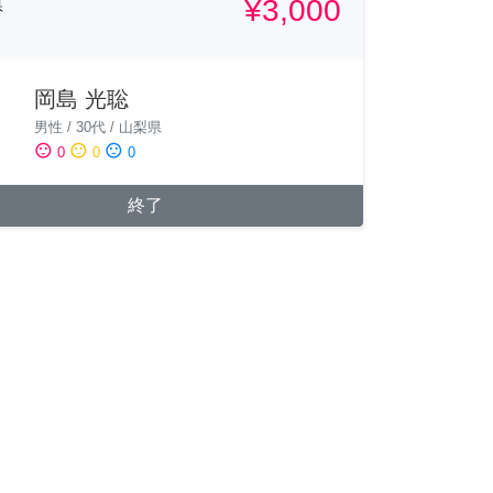
¥3,000
県
岡島 光聡
男性
/
30代
/
山梨県
sentiment_satisfied
sentiment_neutral
sentiment_dissatisfied
0
0
0
終了