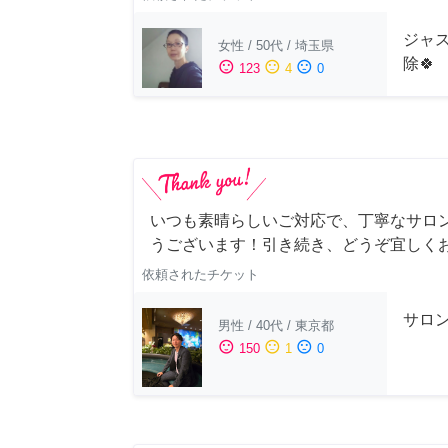
ジャス
女性
/
50代
/
埼玉県
除🍀
sentiment_satisfied
sentiment_neutral
sentiment_dissatisfied
123
4
0
いつも素晴らしいご対応で、丁寧なサロ
うございます！引き続き、どうぞ宜しく
依頼されたチケット
サロ
男性
/
40代
/
東京都
sentiment_satisfied
sentiment_neutral
sentiment_dissatisfied
150
1
0