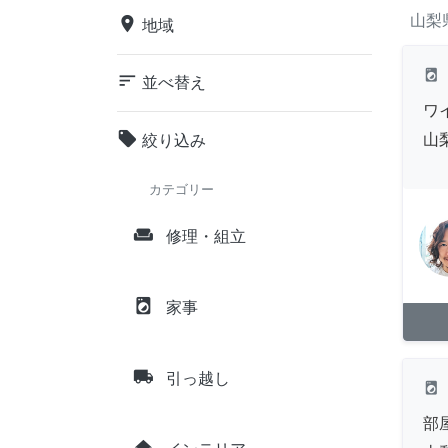
山梨
place
地域
local_laundry_service
sort
並べ替え
ワ
local_offer
山
絞り込み
カテゴリー
weekend
修理・組立
local_laundry_service
家事
local_shipping
引っ越し
local_laundry_service
部
home