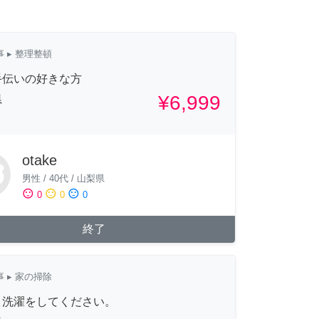
事
▸ 整理整頓
手伝いの好きな方
¥6,999
県
otake
男性
/
40代
/
山梨県
sentiment_satisfied
sentiment_neutral
sentiment_dissatisfied
0
0
0
終了
事
▸ 家の掃除
と洗濯をしてください。