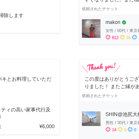
依頼されたチケット
お掃除します
makon
check_circle
女性
/
60代
/
東京
sentiment_satisfied
sentiment_neutral
sentiment_dissatisfied
812
16
パキとお料理していただ
この度はありがとうござ
りました！ またご縁が
依頼されたチケット
リティの高い家事代行及
SHIN@池尻大
掃
男性
/
30代
/
東京
¥6,000
都
sentiment_satisfied
sentiment_neutral
sentiment_dissatisfied
14
0
0