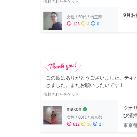
依頼されたチケット
9月
女性
/
50代
/
埼玉県
sentiment_satisfied
sentiment_neutral
sentiment_dissatisfied
123
4
0
この度はありがとうございました。テキ
きました。またお願いしたいです！
依頼されたチケット
クオ
makon
check_circle
び清
女性
/
60代
/
東京都
sentiment_satisfied
sentiment_neutral
sentiment_dissatisfied
812
16
1
東京