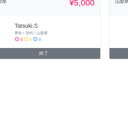
¥5,000
梨県
山梨
Tatsuki.S
男性
/
30代
/
山梨県
sentiment_satisfied
sentiment_neutral
sentiment_dissatisfied
0
0
0
終了