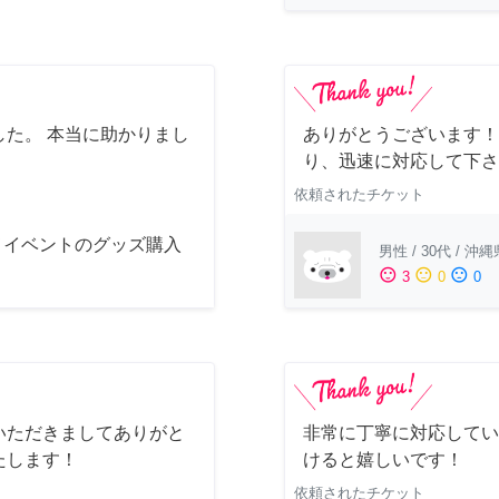
た。 本当に助かりまし
ありがとうございます！
り、迅速に対応して下さ
依頼されたチケット
メイベントのグッズ購入
男性
/
30代
/
沖縄
sentiment_satisfied
sentiment_neutral
sentiment_dissatisfied
3
0
0
いただきましてありがと
非常に丁寧に対応してい
たします！
けると嬉しいです！
依頼されたチケット