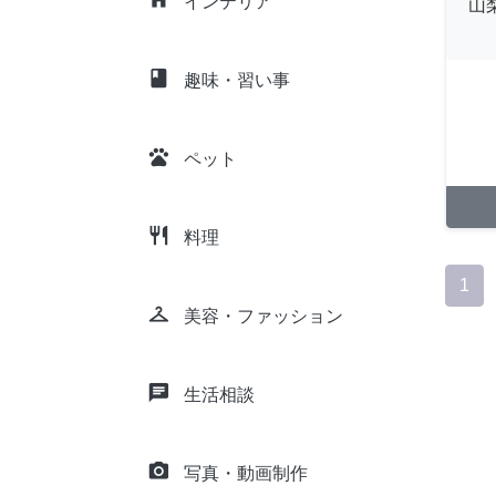
インテリア
山
class
趣味・習い事
pets
ペット
restaurant
料理
1
checkroom
美容・ファッション
chat
生活相談
camera_alt
写真・動画制作