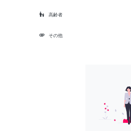
escalator_warning
高齢者
attachment
その他