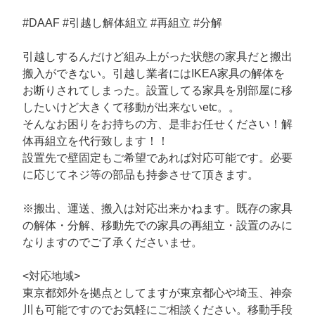
#DAAF #引越し解体組立 #再組立 #分解
引越しするんだけど組み上がった状態の家具だと搬出
搬入ができない。引越し業者にはIKEA家具の解体を
お断りされてしまった。設置してる家具を別部屋に移
したいけど大きくて移動が出来ないetc。。
そんなお困りをお持ちの方、是非お任せください！解
体再組立を代行致します！！
設置先で壁固定もご希望であれば対応可能です。必要
に応じてネジ等の部品も持参させて頂きます。
※搬出、運送、搬入は対応出来かねます。既存の家具
の解体・分解、移動先での家具の再組立・設置のみに
なりますのでご了承くださいませ。
<対応地域>
東京都郊外を拠点としてますが東京都心や埼玉、神奈
川も可能ですのでお気軽にご相談ください。移動手段