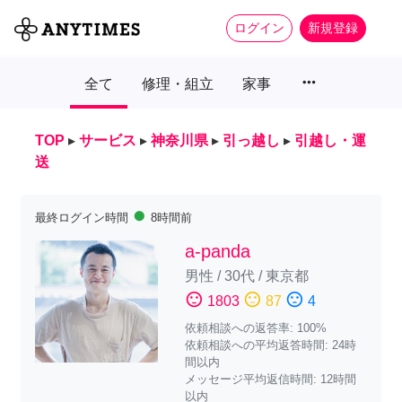
ログイン
新規登録
more_horiz
全て
修理・組立
家事
TOP
▸
サービス
▸
神奈川県
▸
引っ越し
▸
引越し・運
送
fiber_manual_record
最終ログイン時間
8時間前
a-panda
男性
/
30代
/
東京都
sentiment_satisfied
sentiment_neutral
sentiment_dissatisfied
1803
87
4
依頼相談への返答率: 100%
依頼相談への平均返答時間: 24時
間以内
メッセージ平均返信時間: 12時間
以内