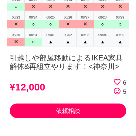
○
✕
✕
✕
✕
✕
✕
08/23
08/24
08/25
08/26
08/27
08/28
08/29
✕
○
○
✕
✕
○
○
08/30
08/31
09/01
09/02
09/03
09/04
09/05
✕
○
▲
▲
▲
▲
▲
引越しや部屋移動によるIKEA家具
解体&再組立やります！<神奈川>
favorite_border
6
¥12,000
tag_faces
5
依頼相談