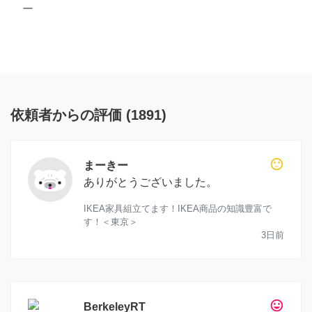
ー
依頼者からの評価
(
1891
)
sentiment_neutral
まーきー
ありがとうございました。
IKEA家具組立てます！IKEA商品の知識豊富で
す！＜東京＞
3日前
tag_faces
BerkeleyRT