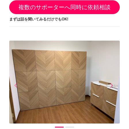
複数のサポーターへ同時に依頼相談
まずは話を聞いてみるだけでもOK!
arrow_back_ios
arrow_forward_ios
Previous
Next