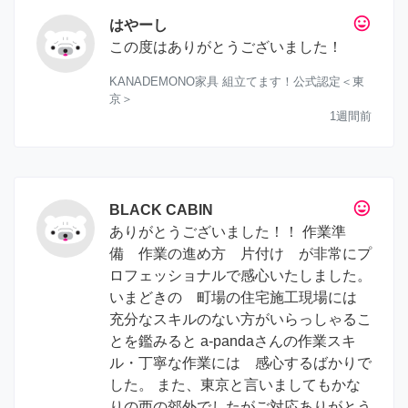
tag_faces
はやーし
この度はありがとうございました！
KANADEMONO家具 組立てます！公式認定＜東
京＞
1週間前
tag_faces
BLACK CABIN
ありがとうございました！！ 作業準
備 作業の進め方 片付け が非常にプ
ロフェッショナルで感心いたしました。
いまどきの 町場の住宅施工現場には
充分なスキルのない方がいらっしゃるこ
とを鑑みると a-pandaさんの作業スキ
ル・丁寧な作業には 感心するばかりで
した。 また、東京と言いましてもかな
りの西の郊外でしたがご対応ありがとう