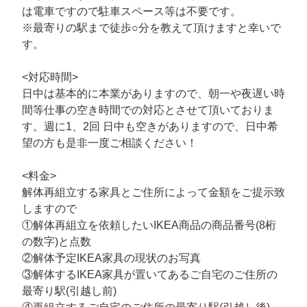
は電車ですので駐車スペース等は不要です。
※最寄りの駅まで徒歩○分を教えて頂けますと幸いで
す。
<対応時間>
日中は基本的に本業がありますので、朝一や夜遅い時
間等仕事の空き時間での対応とさせて頂いておりま
す。週に1、2回 日中も空きがありますので、日中希
望の方も是非一度ご相談ください！
<料金>
解体再組立する家具とご住所によって金額をご提示致
しますので
①解体再組立を依頼したいIKEA商品の商品番号(8桁
の数字)と点数
②解体予定IKEA家具の現状のお写真
③解体するIKEA家具が置いてあるご自宅のご住所の
最寄り駅(引越し前)