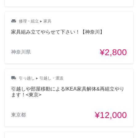
weekend
修理・組立
▸ 家具
家具組み立てやらせて下さい！【神奈川】
¥2,800
神奈川県
local_shipping
引っ越し
▸ 引越し・運送
引越しや部屋移動によるIKEA家具解体&再組立やり
ます！<東京>
¥12,000
東京都