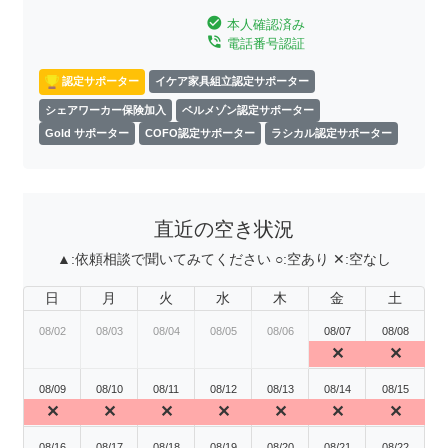
check_circle
本人確認済み
phone_in_talk
電話番号認証
認定サポーター
イケア家具組立認定サポーター
シェアワーカー保険加入
ベルメゾン認定サポーター
Gold サポーター
COFO認定サポーター
ラシカル認定サポーター
直近の空き状況
▲:
依頼相談で聞いてみてください
○:
空あり
✕:
空なし
日
月
火
水
木
金
土
08/02
08/03
08/04
08/05
08/06
08/07
08/08
✕
✕
08/09
08/10
08/11
08/12
08/13
08/14
08/15
✕
✕
✕
✕
✕
✕
✕
08/16
08/17
08/18
08/19
08/20
08/21
08/22