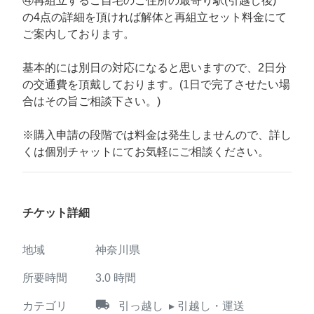
④再組立するご自宅のご住所の最寄り駅(引越し後)
の4点の詳細を頂ければ解体と再組立セット料金にて
ご案内しております。
基本的には別日の対応になると思いますので、2日分
の交通費を頂戴しております。(1日で完了させたい場
合はその旨ご相談下さい。)
※購入申請の段階では料金は発生しませんので、詳し
くは個別チャットにてお気軽にご相談ください。
チケット詳細
地域
神奈川県
所要時間
3.0
時間
local_shipping
カテゴリ
引っ越し
▸ 引越し・運送