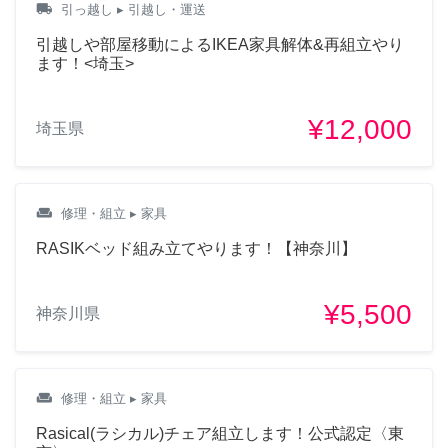
local_shipping
引っ越し
▸ 引越し・運送
引越しや部屋移動によるIKEA家具解体&再組立やり
ます！<埼玉>
¥12,000
埼玉県
weekend
修理・組立
▸ 家具
RASIKベッド組み立てやります！【神奈川】
¥5,500
神奈川県
weekend
修理・組立
▸ 家具
Rasical(ラシカル)チェア組立します！公式認定〈東