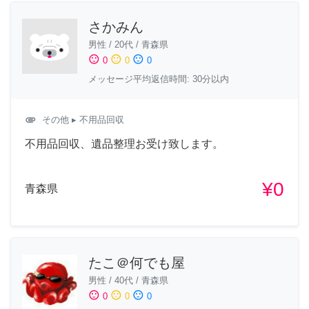
さかみん
男性
/
20代
/
青森県
sentiment_satisfied
sentiment_neutral
sentiment_dissatisfied
0
0
0
メッセージ平均返信時間: 30分以内
attachment
その他
▸ 不用品回収
不用品回収、遺品整理お受け致します。
¥0
青森県
たこ＠何でも屋
男性
/
40代
/
青森県
sentiment_satisfied
sentiment_neutral
sentiment_dissatisfied
0
0
0