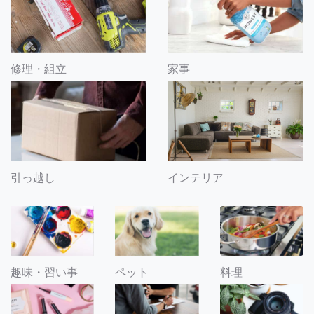
修理・組立
家事
引っ越し
インテリア
趣味・習い事
ペット
料理