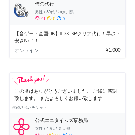
俺の代行
男性
/
30代
/
神奈川県
sentiment_satisfied
sentiment_neutral
sentiment_dissatisfied
91
0
0
【音ゲー・全国OK】IIDX SPクリア代行！早さ・
安さNo.1！
¥1,000
オンライン
この度はありがとうございました。 ご縁に感謝
致します。 またよろしくお願い致します！
依頼されたチケット
公式エニタイムズ事務局
女性
/
40代
/
東京都
sentiment_satisfied
sentiment_neutral
sentiment_dissatisfied