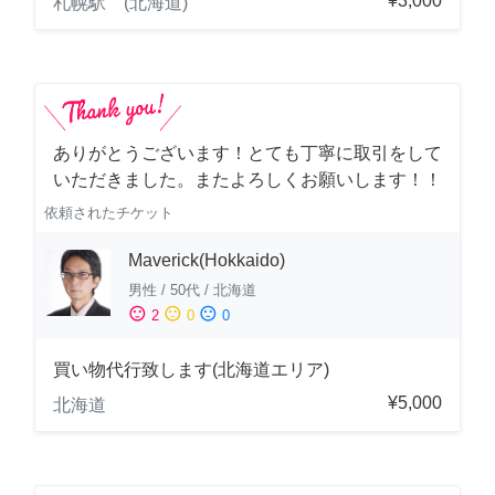
¥3,000
札幌駅 (北海道)
ありがとうございます！とても丁寧に取引をして
いただきました。またよろしくお願いします！！
依頼されたチケット
Maverick(Hokkaido)
男性
/
50代
/
北海道
sentiment_satisfied
sentiment_neutral
sentiment_dissatisfied
2
0
0
買い物代行致します(北海道エリア)
¥5,000
北海道