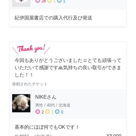
sentiment_satisfied
sentiment_neutral
sentiment_dissatisfied
28
1
1
紀伊国屋書店での購入代行及び発送
今回もありがとうございました☺️とても頑張って
いただいて感謝です🙏気持ちの良い取引ができま
した！！
依頼されたチケット
NIKEさん
男性
/
40代
/
北海道
sentiment_satisfied
sentiment_neutral
sentiment_dissatisfied
2
1
0
基本的にほぼ何でもOKです！