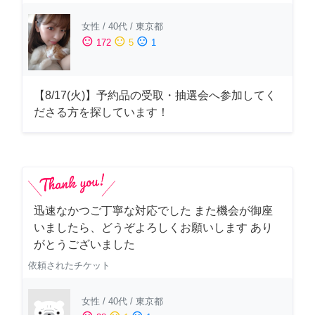
女性
/
40代
/
東京都
sentiment_satisfied
sentiment_neutral
sentiment_dissatisfied
172
5
1
【8/17(火)】予約品の受取・抽選会へ参加してく
ださる方を探しています！
迅速なかつご丁寧な対応でした また機会が御座
いましたら、どうぞよろしくお願いします あり
がとうございました
依頼されたチケット
女性
/
40代
/
東京都