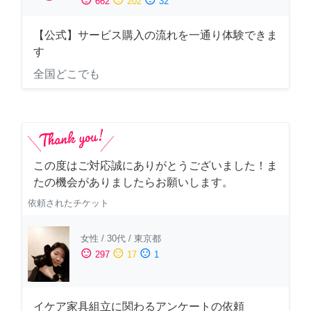
662
202
32
【公式】サービス購入の流れを一通り体験できま
す
全国どこでも
この度はご対応誠にありがとうございました！ま
たの機会がありましたらお願いします。
依頼されたチケット
女性
/
30代
/
東京都
sentiment_satisfied
sentiment_neutral
sentiment_dissatisfied
297
17
1
イケア家具組立に関わるアンケートの依頼