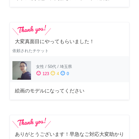
大変真面目にやってもらいました！
依頼されたチケット
女性
/
50代
/
埼玉県
sentiment_satisfied
sentiment_neutral
sentiment_dissatisfied
123
4
0
絵画のモデルになってください
ありがとうございます！早急なご対応大変助かり