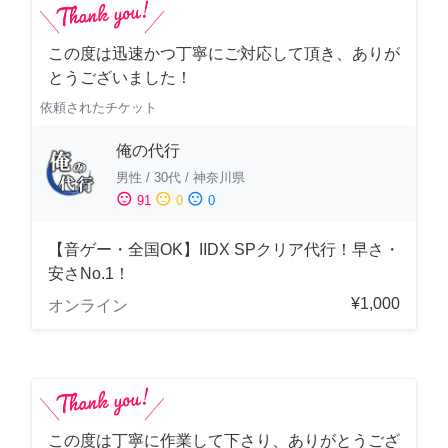
この度は迅速かつ丁寧にご対応して頂き、ありが
とうございました！
依頼されたチケット
俺の代行
男性
/
30代
/
神奈川県
sentiment_satisfied
sentiment_neutral
sentiment_dissatisfied
91
0
0
【音ゲー・全国OK】IIDX SPクリア代行！早さ・
安さNo.1！
¥1,000
オンライン
この度は丁寧に作業して下さり、ありがとうござ