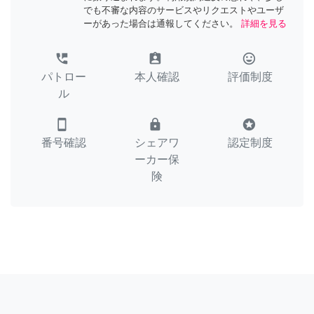
でも不審な内容のサービスやリクエストやユーザ
ーがあった場合は通報してください。
詳細を見る
perm_phone_msg
assignment_ind
tag_faces
パトロー
本人確認
評価制度
ル
smartphone
lock
stars
番号確認
シェアワ
認定制度
ーカー保
険