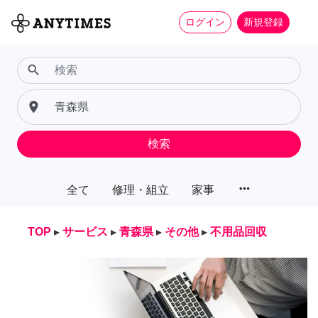
ログイン
新規登録
search
place
検索
more_horiz
全て
修理・組立
家事
TOP
▸
サービス
▸
青森県
▸
その他
▸
不用品回収