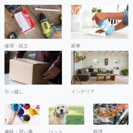
修理・組立
家事
引っ越し
インテリア
趣味・習い事
ペット
料理