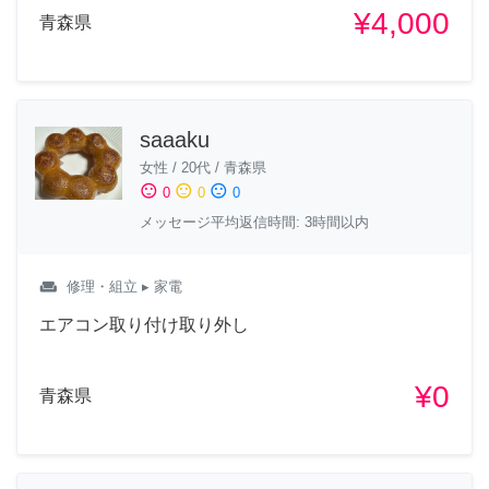
¥4,000
青森県
saaaku
女性
/
20代
/
青森県
sentiment_satisfied
sentiment_neutral
sentiment_dissatisfied
0
0
0
メッセージ平均返信時間: 3時間以内
weekend
修理・組立
▸ 家電
エアコン取り付け取り外し
¥0
青森県