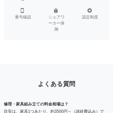
smartphone
lock
stars
番号確認
シェアワ
認定制度
ーカー保
険
よくある質問
修理・家具組み立ての料金相場は？
目安は、家具1つあたり、約3500円～（諸経費込み）で