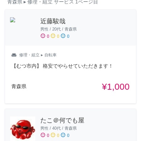
青森県
▸ 修理・組立
サービス
1ページ目
近藤駿哉
男性
/
20代
/
青森県
sentiment_satisfied
sentiment_neutral
sentiment_dissatisfied
0
0
0
weekend
修理・組立
▸ 自転車
【むつ市内】 格安でやらせていただきます！
¥1,000
青森県
たこ＠何でも屋
男性
/
40代
/
青森県
sentiment_satisfied
sentiment_neutral
sentiment_dissatisfied
0
0
0