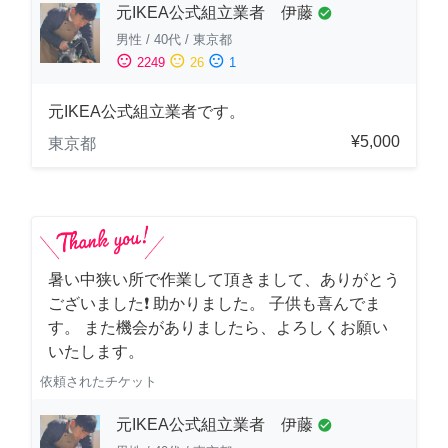
元IKEA公式組立業者 伊藤
check_circle
男性
/
40代
/
東京都
sentiment_satisfied
sentiment_neutral
sentiment_dissatisfied
2249
26
1
元IKEA公式組立業者です。
¥5,000
東京都
暑い中狭い所で作業して頂きまして、ありがとう
ございました❗️ 助かりました。 子供も喜んでま
す。 また機会がありましたら、よろしくお願い
いたします。
依頼されたチケット
元IKEA公式組立業者 伊藤
check_circle