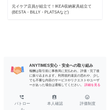
元イケア店員が組立て！IKEA収納家具組立て
(BESTA・BILLY・PLATSAなど)
ANYTIMES安心・安全への取り組み
報酬は取引前に事務局に支払われ、評価・完了後
に振り込まれます。利用規約違反の恐れや、少し
でも不審な内容のサービスやリクエストやユーザ
ーがあった場合は通報してください。
詳細を見る
perm_phone_msg
assignment_ind
tag_faces
パトロー
本人確認
評価制度
ル