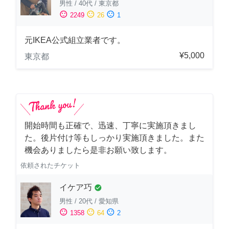
男性
/
40代
/
東京都
sentiment_satisfied
sentiment_neutral
sentiment_dissatisfied
2249
26
1
元IKEA公式組立業者です。
¥5,000
東京都
開始時間も正確で、迅速、丁寧に実施頂きまし
た。後片付け等もしっかり実施頂きました。また
機会ありましたら是非お願い致します。
依頼されたチケット
イケア巧
check_circle
男性
/
20代
/
愛知県
sentiment_satisfied
sentiment_neutral
sentiment_dissatisfied
1358
64
2