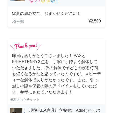
sentiment_satisfied
sentiment_neutral
sentiment_dissatisfied
257
14
1
家具の組み立て、おまかせください！
¥2,500
埼玉県
昨日はありがとうございました！ PAXと
FRIHETENの２点を、丁寧に手際よく解体して
いただきました。 夜の解体で子どもの寝る時間
も遅くなるかなと思っていたのですが、スピーデ
ィーな解体でありがたかったです。 また、引っ
越しの際や保管の際のアドバイスもしていただ
き、参考にさせていただきます！
依頼されたチケット
現役IKEA家具組立/解体 Adde(アッデ)