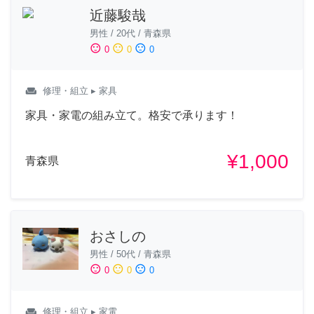
近藤駿哉
男性
/
20代
/
青森県
sentiment_satisfied
sentiment_neutral
sentiment_dissatisfied
0
0
0
weekend
修理・組立
▸ 家具
家具・家電の組み立て。格安で承ります！
¥1,000
青森県
おさしの
男性
/
50代
/
青森県
sentiment_satisfied
sentiment_neutral
sentiment_dissatisfied
0
0
0
weekend
修理・組立
▸ 家電