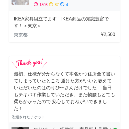
sentiment_satisfied
sentiment_neutral
sentiment_dissatisfied
1803
87
4
IKEA家具組立てます！IKEA商品の知識豊富で
す！＜東京＞
¥2,500
東京都
最初、仕様が分からなくて本名かつ住所全て書い
てしまっていたところ 避けた方がいいと教えて
いただいたのはのりぴ〜さんだけでした！ 当日
もテキパキ作業していただき、また物腰もとても
柔らかかったので 安心しておねがいできまし
た！
依頼されたチケット