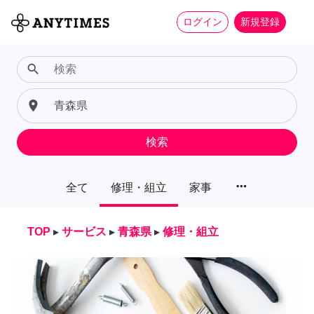
ログイン
新規登録
search
place
検索
more_horiz
全て
修理・組立
家事
TOP
▸
サービス
▸
青森県
▸
修理・組立