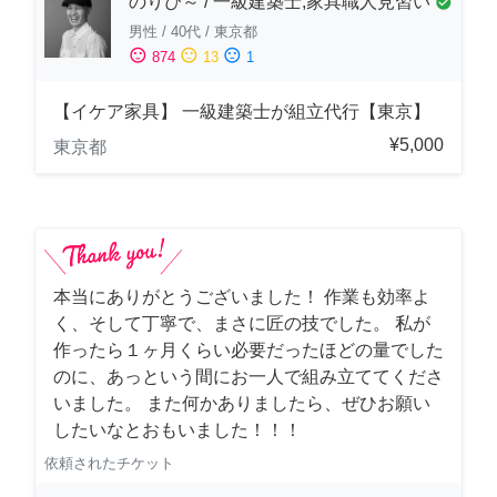
のりぴ～ / 一級建築士,家具職人見習い
check_circle
男性
/
40代
/
東京都
sentiment_satisfied
sentiment_neutral
sentiment_dissatisfied
874
13
1
【イケア家具】 一級建築士が組立代行【東京】
¥5,000
東京都
本当にありがとうございました！ 作業も効率よ
く、そして丁寧で、まさに匠の技でした。 私が
作ったら１ヶ月くらい必要だったほどの量でした
のに、あっという間にお一人で組み立ててくださ
いました。 また何かありましたら、ぜひお願い
したいなとおもいました！！！
依頼されたチケット