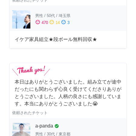
依頼されたチケット
男性
/
50代
/
埼玉県
sentiment_satisfied
sentiment_neutral
sentiment_dissatisfied
470
14
3
イケア家具組立★段ボール無料回収★
本日はありがとうございました。組み立てが途中
だったにも関わらず心良く受けてくださりありが
とうございました。人柄の良さにも感謝していま
す。本当にありがとうございました😭
依頼されたチケット
a-panda
check_circle
男性
/
30代
/
東京都