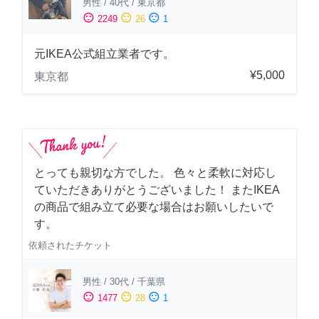
男性
/
40代
/
東京都
sentiment_satisfied
sentiment_neutral
sentiment_dissatisfied
2249
26
1
元IKEA公式組立業者です。
¥5,000
東京都
とっても親切な方でした。 色々と柔軟に対応し
ていただきありがとうございました！ またIKEA
の商品で組み立て必要な場合はお願いしたいで
す。
依頼されたチケット
男性
/
30代
/
千葉県
sentiment_satisfied
sentiment_neutral
sentiment_dissatisfied
1477
28
1