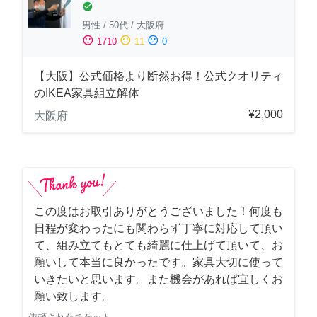
check_circle
男性
/
50代
/
大阪府
sentiment_satisfied
sentiment_neutral
sentiment_dissatisfied
1710
11
0
【大阪】公式価格より断然お得！公式クオリティ
のIKEA家具組立解体
¥2,000
大阪府
この度はお取引ありがとうございました！何度も
日程が変わったにも関わらず丁寧に対応して頂い
て、組み立てもとても綺麗に仕上げて頂いて、お
願いして本当に良かったです。家具大切に使って
いきたいと思います。また機会があれば宜しくお
願い致します。