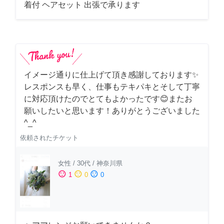
着付 ヘアセット 出張で承ります
イメージ通りに仕上げて頂き感謝しております✨
レスポンスも早く、仕事もテキパキとそして丁寧
に対応頂けたのでとてもよかったです😊またお
願いしたいと思います！ありがとうございました
^_^
依頼されたチケット
女性
/
30代
/
神奈川県
sentiment_satisfied
sentiment_neutral
sentiment_dissatisfied
1
0
0