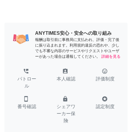
ANYTIMES安心・安全への取り組み
報酬は取引前に事務局に支払われ、評価・完了後
に振り込まれます。利用規約違反の恐れや、少し
でも不審な内容のサービスやリクエストやユーザ
ーがあった場合は通報してください。
詳細を見る
perm_phone_msg
assignment_ind
tag_faces
パトロー
本人確認
評価制度
ル
smartphone
lock
stars
番号確認
シェアワ
認定制度
ーカー保
険