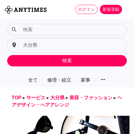
ログイン
新規登録
search
place
検索
more_horiz
全て
修理・組立
家事
TOP
▸
サービス
▸
大分県
▸
美容・ファッション
▸
ヘ
アデザイン・ヘアアレンジ