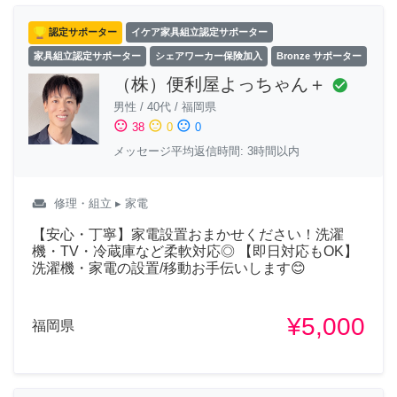
認定サポーター
イケア家具組立認定サポーター
家具組立認定サポーター
シェアワーカー保険加入
Bronze サポーター
（株）便利屋よっちゃん＋
check_circle
男性
/
40代
/
福岡県
sentiment_satisfied
sentiment_neutral
sentiment_dissatisfied
38
0
0
メッセージ平均返信時間: 3時間以内
weekend
修理・組立
▸ 家電
【安心・丁寧】家電設置おまかせください！洗濯
機・TV・冷蔵庫など柔軟対応◎ 【即日対応もOK】
洗濯機・家電の設置/移動お手伝いします😊
¥5,000
福岡県