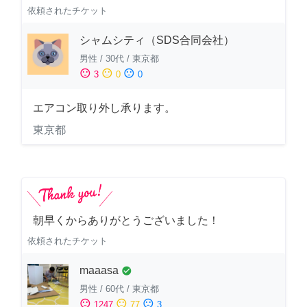
依頼されたチケット
シャムシティ（SDS合同会社）
男性
/
30代
/
東京都
sentiment_satisfied
sentiment_neutral
sentiment_dissatisfied
3
0
0
エアコン取り外し承ります。
東京都
朝早くからありがとうございました！
依頼されたチケット
maaasa
check_circle
男性
/
60代
/
東京都
sentiment_satisfied
sentiment_neutral
sentiment_dissatisfied
1247
77
3