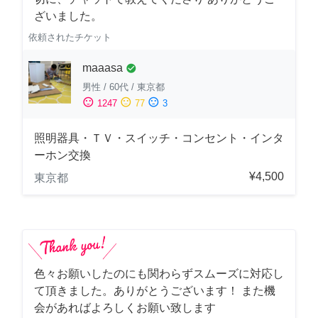
ざいました。
依頼されたチケット
maaasa
check_circle
男性
/
60代
/
東京都
sentiment_satisfied
sentiment_neutral
sentiment_dissatisfied
1247
77
3
照明器具・ＴＶ・スイッチ・コンセント・インタ
ーホン交換
¥4,500
東京都
色々お願いしたのにも関わらずスムーズに対応し
て頂きました。ありがとうございます！ また機
会があればよろしくお願い致します