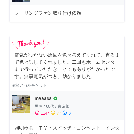
シーリングファン取り付け依頼
電気がつかない原因を色々考えてくれて、直るま
で色々試してくれました。二回もホームセンター
まで行っていただき、とてもありがたかったで
す。無事電気がつき、助かりました。
依頼されたチケット
maaasa
check_circle
男性
/
60代
/
東京都
sentiment_satisfied
sentiment_neutral
sentiment_dissatisfied
1247
77
3
照明器具・ＴＶ・スイッチ・コンセント・インタ