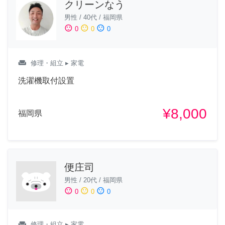
クリーンなう
男性
/
40代
/
福岡県
sentiment_satisfied
sentiment_neutral
sentiment_dissatisfied
0
0
0
weekend
修理・組立
▸ 家電
洗濯機取付設置
¥8,000
福岡県
便庄司
男性
/
20代
/
福岡県
sentiment_satisfied
sentiment_neutral
sentiment_dissatisfied
0
0
0
weekend
修理・組立
▸ 家電