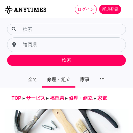
ログイン
新規登録
search
place
検索
more_horiz
全て
修理・組立
家事
TOP
▸
サービス
▸
福岡県
▸
修理・組立
▸
家電