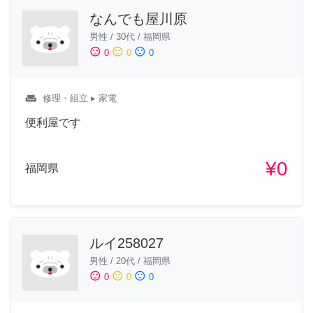
なんでも屋川原
男性
/
30代
/
福岡県
sentiment_satisfied
sentiment_neutral
sentiment_dissatisfied
0
0
0
weekend
修理・組立
▸ 家電
便利屋です
¥0
福岡県
ルイ258027
男性
/
20代
/
福岡県
sentiment_satisfied
sentiment_neutral
sentiment_dissatisfied
0
0
0