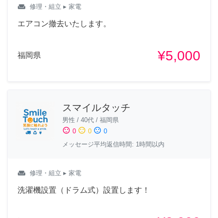
weekend
修理・組立
▸ 家電
エアコン撤去いたします。
¥5,000
福岡県
スマイルタッチ
男性
/
40代
/
福岡県
sentiment_satisfied
sentiment_neutral
sentiment_dissatisfied
0
0
0
メッセージ平均返信時間: 1時間以内
weekend
修理・組立
▸ 家電
洗濯機設置（ドラム式）設置します！