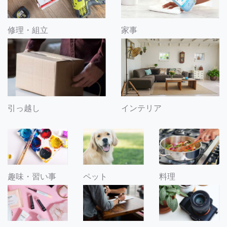
修理・組立
家事
引っ越し
インテリア
趣味・習い事
ペット
料理