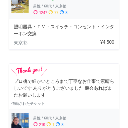
男性
/
60代
/
東京都
sentiment_satisfied
sentiment_neutral
sentiment_dissatisfied
1247
77
3
照明器具・ＴＶ・スイッチ・コンセント・インタ
ーホン交換
¥4,500
東京都
プロ魂で細かいところまで丁寧なお仕事で素晴ら
しいです ありがとうございました 機会あればま
たお願いします
依頼されたチケット
男性
/
60代
/
東京都
sentiment_satisfied
sentiment_neutral
sentiment_dissatisfied
219
1
3