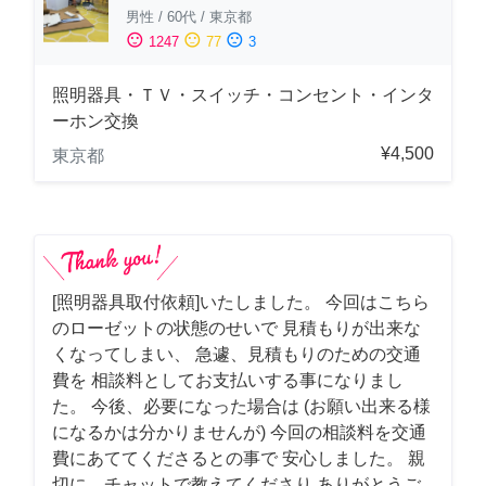
男性
/
60代
/
東京都
sentiment_satisfied
sentiment_neutral
sentiment_dissatisfied
1247
77
3
照明器具・ＴＶ・スイッチ・コンセント・インタ
ーホン交換
¥4,500
東京都
[照明器具取付依頼]いたしました。 今回はこちら
のローゼットの状態のせいで 見積もりが出来な
くなってしまい、 急遽、見積もりのための交通
費を 相談料としてお支払いする事になりまし
た。 今後、必要になった場合は (お願い出来る様
になるかは分かりませんが) 今回の相談料を交通
費にあててくださるとの事で 安心しました。 親
切に、チャットで教えてくださり ありがとうご