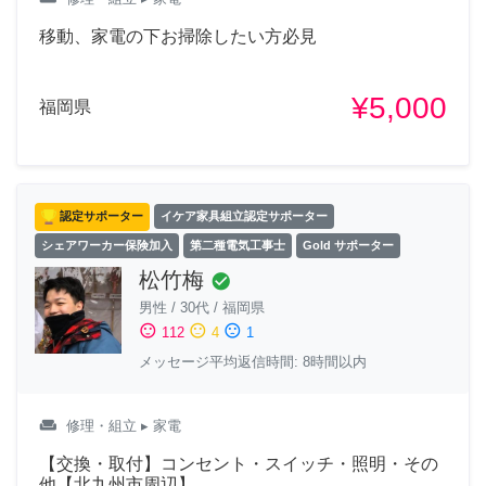
移動、家電の下お掃除したい方必見
¥5,000
福岡県
認定サポーター
イケア家具組立認定サポーター
シェアワーカー保険加入
第二種電気工事士
Gold サポーター
松竹梅
check_circle
男性
/
30代
/
福岡県
sentiment_satisfied
sentiment_neutral
sentiment_dissatisfied
112
4
1
メッセージ平均返信時間: 8時間以内
weekend
修理・組立
▸ 家電
【交換・取付】コンセント・スイッチ・照明・その
他【北九州市周辺】