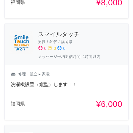
¥8,000
福岡県
スマイルタッチ
男性
/
40代
/
福岡県
sentiment_satisfied
sentiment_neutral
sentiment_dissatisfied
0
0
0
メッセージ平均返信時間: 1時間以内
weekend
修理・組立
▸ 家電
洗濯機設置（縦型）します！！
¥6,000
福岡県