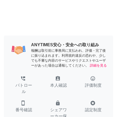
ANYTIMES安心・安全への取り組み
報酬は取引前に事務局に支払われ、評価・完了後
に振り込まれます。利用規約違反の恐れや、少し
でも不審な内容のサービスやリクエストやユーザ
ーがあった場合は通報してください。
詳細を見る
perm_phone_msg
assignment_ind
tag_faces
パトロー
本人確認
評価制度
ル
smartphone
lock
stars
番号確認
シェアワ
認定制度
ーカー保