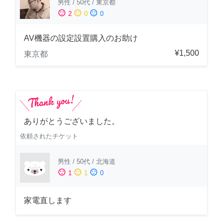
男性
/
50代
/
東京都
sentiment_satisfied
sentiment_neutral
sentiment_dissatisfied
2
0
0
AV機器の設定設置購入のお助け
¥1,500
東京都
ありがとうございました。
依頼されたチケット
男性
/
50代
/
北海道
sentiment_satisfied
sentiment_neutral
sentiment_dissatisfied
1
1
0
家電直します