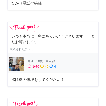
ひかり電話の接続
いつも本当に丁寧にありがとうございます！！ま
たお願いします！
依頼されたチケット
男性
/
50代
/
東京都
sentiment_satisfied
sentiment_neutral
sentiment_dissatisfied
1670
49
4
掃除機の修理をしてください！