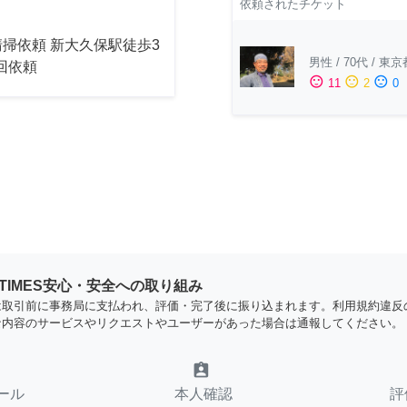
依頼されたチケット
掃依頼 新大久保駅徒歩3
男性
/
70代
/
東京
2回依頼
sentiment_satisfied
sentiment_neutral
sentiment_dissatisfied
11
2
0
YTIMES安心・安全への取り組み
は取引前に事務局に支払われ、評価・完了後に振り込まれます。利用規約違反
な内容のサービスやリクエストやユーザーがあった場合は通報してください。
assignment_ind
ール
本人確認
評