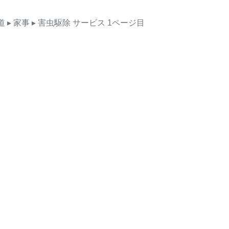
道
▸ 家事
▸ 害虫駆除
サービス
1ページ目