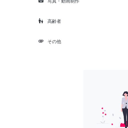
camera_alt
写真・動画制作
escalator_warning
高齢者
attachment
その他