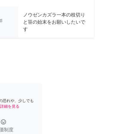
ノウゼンカズラ一本の枝切り
都
と笹の始末をお願いしたいで
す
の恐れや、少しでも
詳細を見る
tag_faces
価制度