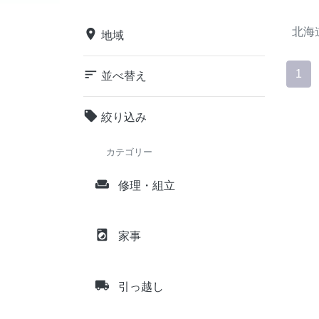
北海
place
地域
sort
1
並べ替え
local_offer
絞り込み
カテゴリー
weekend
修理・組立
local_laundry_service
家事
local_shipping
引っ越し