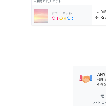
依頼されたチケット
民泊清
女性
/
/
東京都
分 ×
sentiment_satisfied
sentiment_neutral
sentiment_dissatisfied
2
0
0
AN
報酬
不審
perm_phone_msg
パトロ