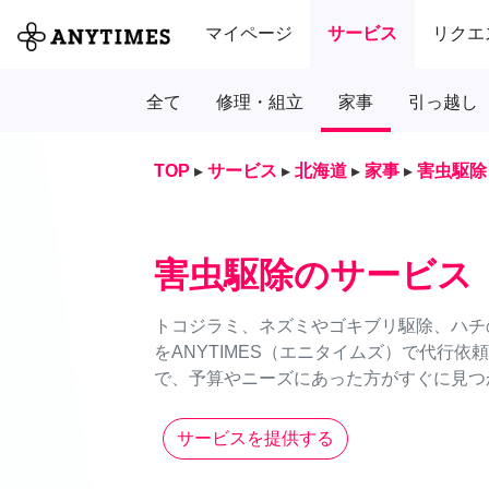
マイページ
サービス
リクエ
全て
修理・組立
家事
引っ越し
TOP
▸
サービス
▸
北海道
▸
家事
▸
害虫駆除
害虫駆除のサービス
トコジラミ、ネズミやゴキブリ駆除、ハチ
をANYTIMES（エニタイムズ）で代行
で、予算やニーズにあった方がすぐに見つか
サービスを提供する