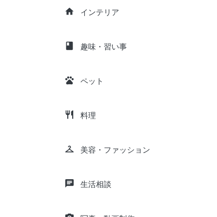
home
インテリア
class
趣味・習い事
pets
ペット
restaurant
料理
checkroom
美容・ファッション
chat
生活相談