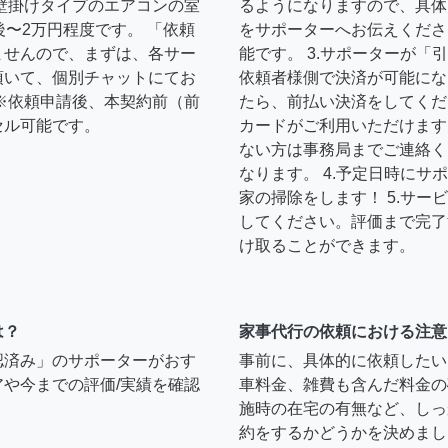
壁掛けタイプのエアコンの室
るようになりますので、具体
後〜2万円程度です。 「依頼
をサポーターへお伝えくださ
ませんので、まずは、各サー
能です。 3.サポーターが
頂いて、個別チャットにてお
依頼者様側で決済が可能にな
※依頼申請後、本契約前（前
たら、前払い決済をしてくだ
セル可能です。
カードがご利用いただけます
ない方は事務局までご連絡く
なります。 4.予定日時に
家の掃除をします！ 5.サ
してください。評価まで完了
け取ることができます。
は？
家事代行の依頼における注意
認済み」のサポーターがおす
事前に、具体的に依頼したい
や今までの評価/実績を確認
車料金、雑費も含んだ料金の
施時の在宅の有無など、しっ
約をするかどうかを決めまし