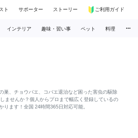
スト
サポーター
ストーリー
ご利用ガイド
more_horiz
インテリア
趣味・習い事
ペット
料理
の巣、チョウバエ、コバエ退治など困った害虫の駆除
依頼しませんか？個人からプロまで幅広く登録しているの
ります！全国 24時間365日対応可能。