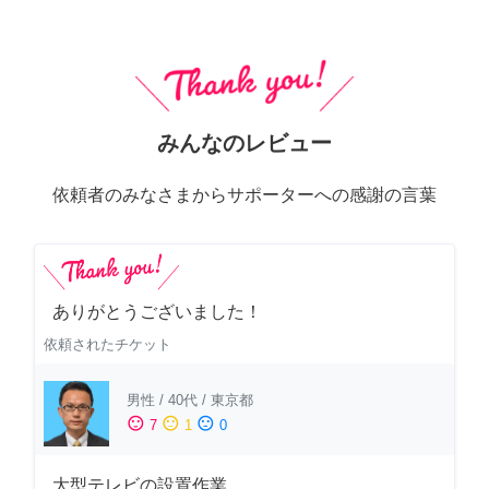
みんなのレビュー
依頼者のみなさまからサポーターへの感謝の言葉
ありがとうございました！
依頼されたチケット
男性
/
40代
/
東京都
sentiment_satisfied
sentiment_neutral
sentiment_dissatisfied
7
1
0
大型テレビの設置作業