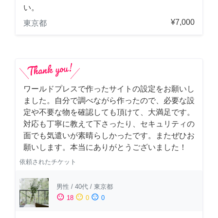
い。
¥7,000
東京都
ワールドプレスで作ったサイトの設定をお願いし
ました。自分で調べながら作ったので、必要な設
定や不要な物を確認しても頂けて、大満足です。
対応も丁寧に教えて下さったり、セキュリティの
面でも気遣いが素晴らしかったです。またぜひお
願いします。本当にありがとうございました！
依頼されたチケット
男性
/
40代
/
東京都
sentiment_satisfied
sentiment_neutral
sentiment_dissatisfied
18
0
0