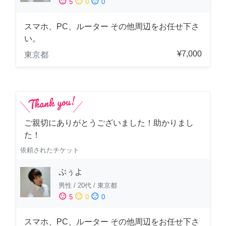
sentiment_satisfied
sentiment_neutral
sentiment_dissatisfied
5
0
0
スマホ、PC、ルーター その他周辺をお任せ下さ
い。
¥7,000
東京都
ご親切にありがとうございました！助かりまし
た！
依頼されたチケット
ぷぅよ
男性
/
20代
/
東京都
sentiment_satisfied
sentiment_neutral
sentiment_dissatisfied
5
0
0
スマホ、PC、ルーター その他周辺をお任せ下さ