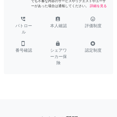
でも不審な内容のサービスやリクエストやユーザ
ーがあった場合は通報してください。
詳細を見る
perm_phone_msg
assignment_ind
tag_faces
パトロー
本人確認
評価制度
ル
smartphone
lock
stars
番号確認
シェアワ
認定制度
ーカー保
険