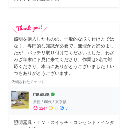
照明を購入したものの、一般的な取り付け方では
なく、専門的な知識が必要で、無理かと諦めまし
たが、バッチリ取り付けてくださいました。わざ
わざ年末に下見に来てくださり、作業は2名で対
応くださり、本当にありがとうございました！い
つもありがとうございます。
依頼されたチケット
maaasa
check_circle
男性
/
60代
/
東京都
sentiment_satisfied
sentiment_neutral
sentiment_dissatisfied
1247
77
3
照明器具・ＴＶ・スイッチ・コンセント・インタ