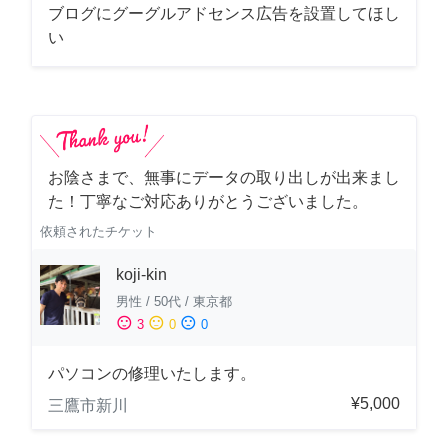
ブログにグーグルアドセンス広告を設置してほし
い
お陰さまで、無事にデータの取り出しが出来まし
た！丁寧なご対応ありがとうございました。
依頼されたチケット
koji-kin
男性
/
50代
/
東京都
sentiment_satisfied
sentiment_neutral
sentiment_dissatisfied
3
0
0
パソコンの修理いたします。
¥5,000
三鷹市新川