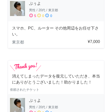
ぷぅよ
男性
/
20代
/
東京都
sentiment_satisfied
sentiment_neutral
sentiment_dissatisfied
5
0
0
スマホ、PC、ルーター その他周辺をお任せ下さ
い。
¥7,000
東京都
消えてしまったデータを復元していただき、本当
にありがとうございました！助かりました！
依頼されたチケット
ぷぅよ
男性
/
20代
/
東京都