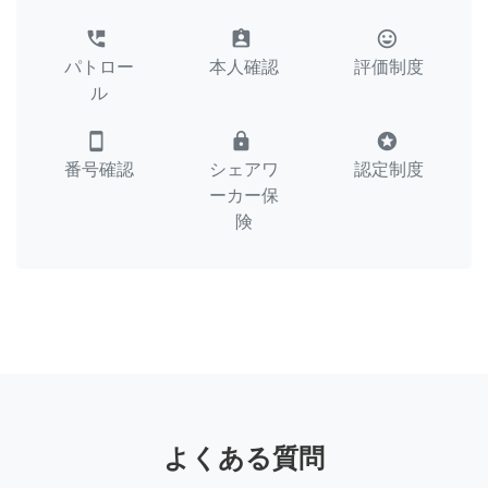
perm_phone_msg
assignment_ind
tag_faces
パトロー
本人確認
評価制度
ル
smartphone
lock
stars
番号確認
シェアワ
認定制度
ーカー保
険
よくある質問