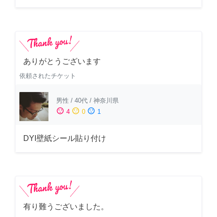
ありがとうございます
依頼されたチケット
男性
/
40代
/
神奈川県
sentiment_satisfied
sentiment_neutral
sentiment_dissatisfied
4
0
1
DYI壁紙シール貼り付け
有り難うございました。