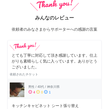
みんなのレビュー
依頼者のみなさまからサポーターへの感謝の言葉
とても丁寧に対応して頂き感謝しています。仕上
がりも素晴らしく気に入っています。ありがとう
ございました。
依頼されたチケット
男性
/
40代
/
神奈川県
sentiment_satisfied
sentiment_neutral
sentiment_dissatisfied
4
0
1
キッチンキャビネット シート張り替え