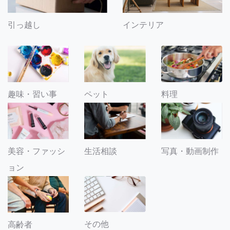
引っ越し
インテリア
趣味・習い事
ペット
料理
美容・ファッシ
生活相談
写真・動画制作
ョン
その他
高齢者