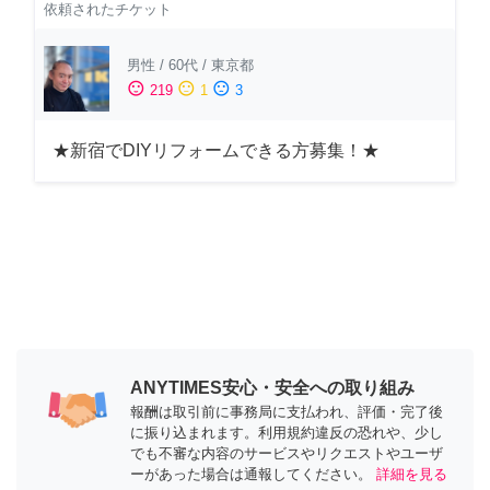
依頼されたチケット
男性
/
60代
/
東京都
sentiment_satisfied
sentiment_neutral
sentiment_dissatisfied
219
1
3
★新宿でDIYリフォームできる方募集！★
ANYTIMES安心・安全への取り組み
報酬は取引前に事務局に支払われ、評価・完了後
に振り込まれます。利用規約違反の恐れや、少し
でも不審な内容のサービスやリクエストやユーザ
ーがあった場合は通報してください。
詳細を見る