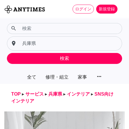
ログイン
新規登録
search
place
検索
more_horiz
全て
修理・組立
家事
TOP
▸
サービス
▸
兵庫県
▸
インテリア
▸
SNS向け
インテリア