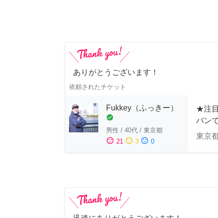
ありがとうございます！
依頼されたチケット
Fukkey（ふっきー）
★注目
check_circle
バン
男性
/
40代
/
東京都
東京
sentiment_satisfied
sentiment_neutral
sentiment_dissatisfied
21
3
0