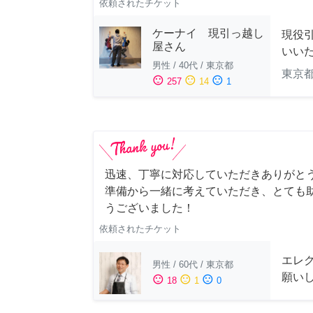
依頼されたチケット
ケーナイ 現引っ越し
現役
屋さん
いい
男性
/
40代
/
東京都
東京
sentiment_satisfied
sentiment_neutral
sentiment_dissatisfied
257
14
1
迅速、丁寧に対応していただきありがとう
準備から一緒に考えていただき、とても助
うございました！
依頼されたチケット
エレ
男性
/
60代
/
東京都
願い
sentiment_satisfied
sentiment_neutral
sentiment_dissatisfied
18
1
0