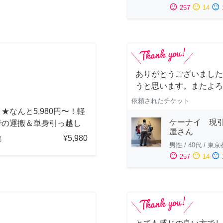
sentiment_satisfied
sentiment_neutral
sentiment_dissatisfied
257
14
ありがとうございました
うと思います。またよろ
依頼されたチケット
★なんと5,980円〜！軽
ケーナイ 現
での運搬＆単身引っ越し
屋さん
¥5,980
都
男性
/
40代
/
東京
sentiment_satisfied
sentiment_neutral
sentiment_dissatisfied
257
14