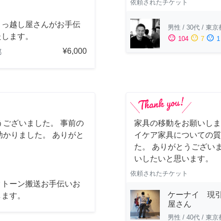
依頼されたチケット
引っ越し屋さんがお手伝
男性
/
30代
/
東京
たします。
sentiment_satisfied
sentiment_neutral
sentiment_dissatisfied
104
7
1
¥6,000
都
ございました。 事前の
家具の移動をお願いしま
かりました。 ありがと
イケア家具についての質
た。 ありがとうござい
いしたいと思います。
依頼されたチケット
クトーン搬送お手伝いお
ケーナイ 現
します。
屋さん
男性
/
40代
/
東京