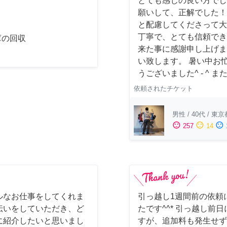
とても感じの良い方でし
願いして、正解でした！
と配慮してくださって大
丁寧で、とても信頼でき
庫の回収
来た事に感謝申し上げま
い致します。 暑い中お
うございました^ - ^
依頼されたチケット
男性
/
40代
/
東京
sentiment_satisfied
sentiment_neutral
sentiment_dissatisfied
257
14
ルなお仕事をしてくれま
引っ越し1週間前の依頼
伝いをしていただき、ど
たです^^* 引っ越し
に紹介したいと思いまし
すが、追加料も発生せず