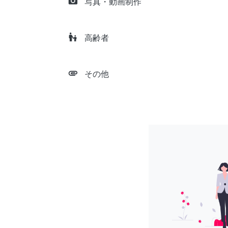
camera_alt
写真・動画制作
escalator_warning
高齢者
attachment
その他