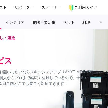
スト
サポーター
ストーリー
ご利用ガイド
more_horiz
インテリア
趣味・習い事
ペット
料理
し・運送
ビス
願いしたいならスキルシェアアプリANYTIMES（エ
個人からプロまで幅広く登録しているので、予算やニ
65日全国どこでも素早く対応できます！