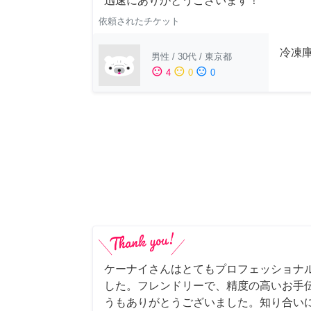
迅速にありがとうございます！
依頼されたチケット
冷凍
男性
/
30代
/
東京都
sentiment_satisfied
sentiment_neutral
sentiment_dissatisfied
4
0
0
ケーナイさんはとてもプロフェッショナ
した。フレンドリーで、精度の高いお手
うもありがとうございました。知り合い