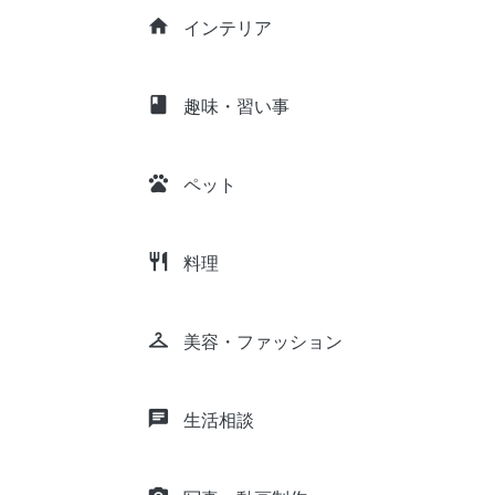
home
インテリア
class
趣味・習い事
pets
ペット
restaurant
料理
checkroom
美容・ファッション
chat
生活相談