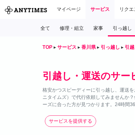
マイページ
サービス
リクエ
全て
修理・組立
家事
引っ越し
TOP
▸
サービス
▸
香川県
▸
引っ越し
▸
引越
引越し・運送のサー
格安かつスピーディーに引っ越し、運送をお
ニタイムズ）で代行依頼してみませんか？
ーズに合った方が見つかります。24時間3
サービスを提供する