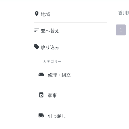
香川
place
地域
sort
1
並べ替え
local_offer
絞り込み
カテゴリー
weekend
修理・組立
local_laundry_service
家事
local_shipping
引っ越し