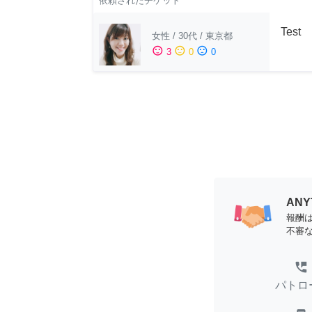
依頼されたチケット
Test
女性
/
30代
/
東京都
sentiment_satisfied
sentiment_neutral
sentiment_dissatisfied
3
0
0
AN
報酬
不審
perm_phone_msg
パトロ