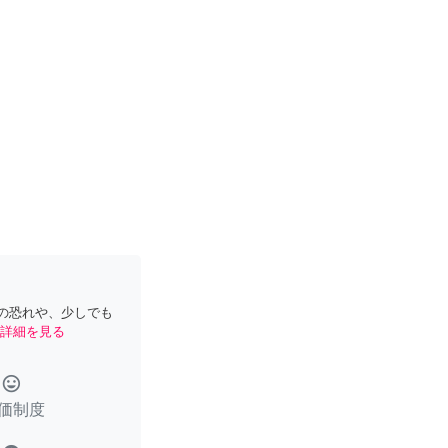
の恐れや、少しでも
詳細を見る
tag_faces
価制度