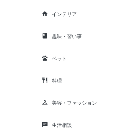
home
インテリア
class
趣味・習い事
pets
ペット
restaurant
料理
checkroom
美容・ファッション
chat
生活相談