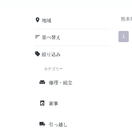
熊本
place
地域
sort
1
並べ替え
local_offer
絞り込み
カテゴリー
weekend
修理・組立
local_laundry_service
家事
local_shipping
引っ越し