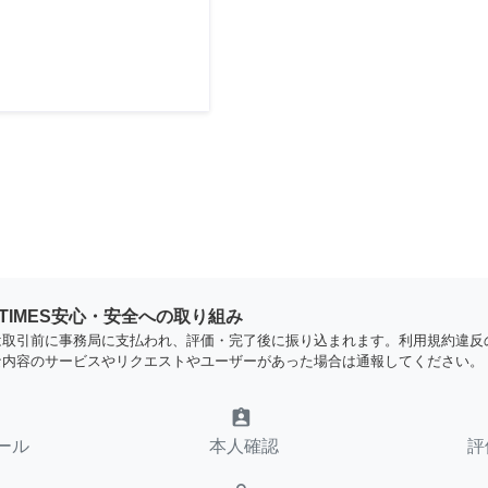
YTIMES安心・安全への取り組み
は取引前に事務局に支払われ、評価・完了後に振り込まれます。利用規約違反
な内容のサービスやリクエストやユーザーがあった場合は通報してください。
assignment_ind
ール
本人確認
評