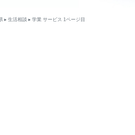
県
▸ 生活相談
▸ 学業
サービス
1ページ目