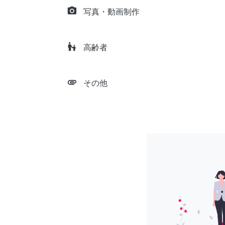
camera_alt
写真・動画制作
escalator_warning
高齢者
attachment
その他