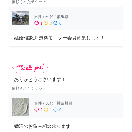
依頼されたチケット
男性
/
50代
/
群馬県
sentiment_satisfied
sentiment_neutral
sentiment_dissatisfied
1
0
0
結婚相談所 無料モニター会員募集します！
ありがとうございます！
依頼されたチケット
女性
/
50代
/
神奈川県
sentiment_satisfied
sentiment_neutral
sentiment_dissatisfied
2
1
0
婚活のお悩み相談承ります