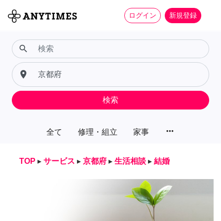
ログイン
新規登録
search
place
検索
more_horiz
全て
修理・組立
家事
TOP
▸
サービス
▸
京都府
▸
生活相談
▸
結婚