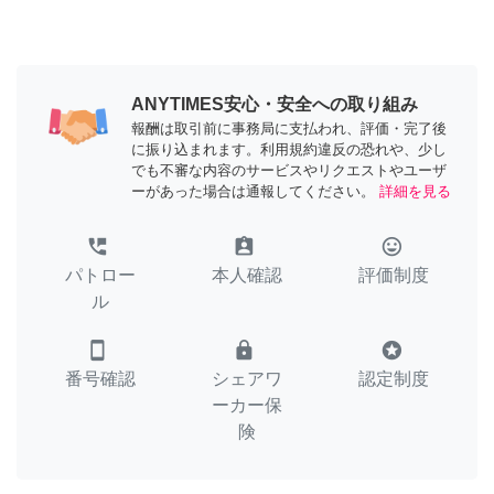
ANYTIMES安心・安全への取り組み
報酬は取引前に事務局に支払われ、評価・完了後
に振り込まれます。利用規約違反の恐れや、少し
でも不審な内容のサービスやリクエストやユーザ
ーがあった場合は通報してください。
詳細を見る
perm_phone_msg
assignment_ind
tag_faces
パトロー
本人確認
評価制度
ル
smartphone
lock
stars
番号確認
シェアワ
認定制度
ーカー保
険