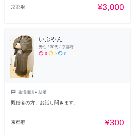
¥3,000
京都府
いぶやん
男性
/
30代
/
京都府
sentiment_satisfied
sentiment_neutral
sentiment_dissatisfied
0
0
0
chat
生活相談
▸ 結婚
既婚者の方、お話し聞きます。
¥300
京都府