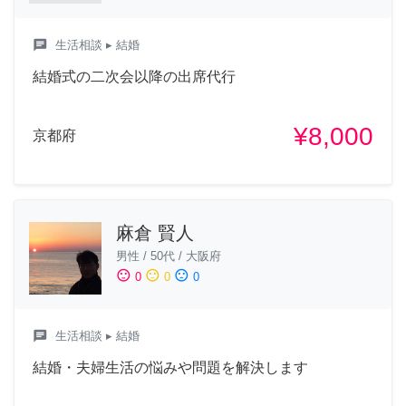
chat
生活相談
▸ 結婚
結婚式の二次会以降の出席代行
¥8,000
京都府
麻倉 賢人
男性
/
50代
/
大阪府
sentiment_satisfied
sentiment_neutral
sentiment_dissatisfied
0
0
0
chat
生活相談
▸ 結婚
結婚・夫婦生活の悩みや問題を解決します