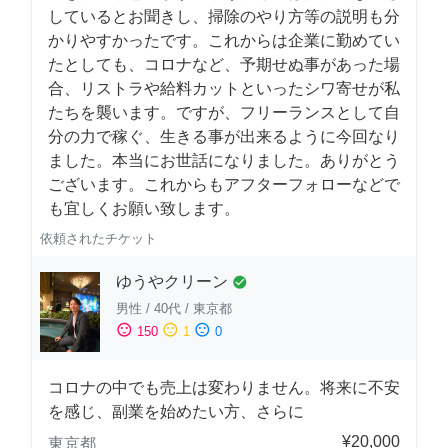
しているとお聞きし、掃除のやり方等の説明も分
かりやすかったです。これからは企業に勤めてい
たとしても、コロナなど、予期せぬ事があった場
合、リストラや給料カットといったシワ寄せが私
たちを襲います。ですが、フリーランスとして自
分の力で稼ぐ、生きる事が出来るように今回なり
ました。本当にお世話になりました。ありがとう
ございます。これからもアフターフォローなどで
も宜しくお願い致します。
依頼されたチケット
ゆうやクリーン
check_circle
男性
/
40代
/
東京都
sentiment_satisfied
sentiment_neutral
sentiment_dissatisfied
150
1
0
コロナの中でも売上は変わりません。将来に不安
を感じ、副業を始めたい方、さらに
¥20,000
東京都