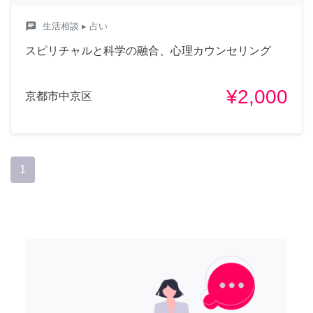
chat
生活相談
▸ 占い
スピリチャルと科学の融合、心理カウンセリング
¥2,000
京都市中京区
1