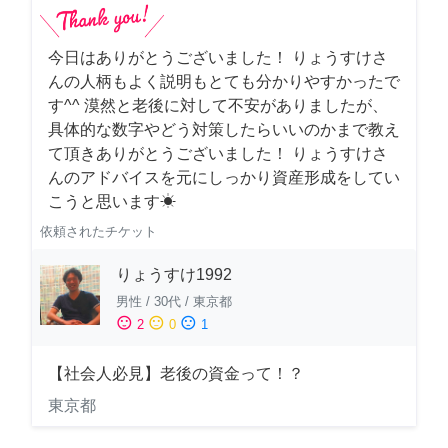
今日はありがとうございました！ りょうすけさ
んの人柄もよく説明もとても分かりやすかったで
す^^ 漠然と老後に対して不安がありましたが、
具体的な数字やどう対策したらいいのかまで教え
て頂きありがとうございました！ りょうすけさ
んのアドバイスを元にしっかり資産形成をしてい
こうと思います☀︎
依頼されたチケット
りょうすけ1992
男性
/
30代
/
東京都
sentiment_satisfied
sentiment_neutral
sentiment_dissatisfied
2
0
1
【社会人必見】老後の資金って！？
東京都