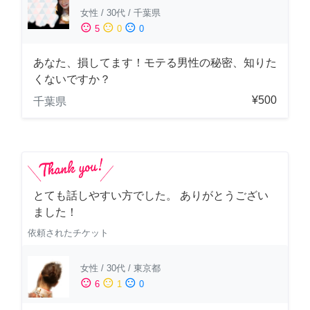
女性
/
30代
/
千葉県
sentiment_satisfied
sentiment_neutral
sentiment_dissatisfied
5
0
0
あなた、損してます！モテる男性の秘密、知りた
くないですか？
¥500
千葉県
とても話しやすい方でした。 ありがとうござい
ました！
依頼されたチケット
女性
/
30代
/
東京都
sentiment_satisfied
sentiment_neutral
sentiment_dissatisfied
6
1
0