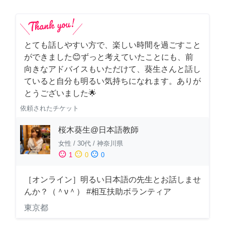
とても話しやすい方で、楽しい時間を過ごすこと
ができました😊ずっと考えていたことにも、前
向きなアドバイスもいただけて、葵生さんと話し
ていると自分も明るい気持ちになれます。ありが
とうございました🌟
依頼されたチケット
桜木葵生@日本語教師
女性
/
30代
/
神奈川県
sentiment_satisfied
sentiment_neutral
sentiment_dissatisfied
1
0
0
［オンライン］明るい日本語の先生とお話しませ
んか？（＾ν＾） #相互扶助ボランティア
東京都