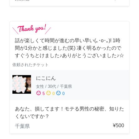
話が楽しくて時間が進むの早い早い(｡･о･｡)! 1時
間が1分かと感じました(笑) 凄く明るかったので
すぐうちとけました♪ありがとうございました♪☆
依頼されたチケット
にこにん
女性
/
30代
/
千葉県
sentiment_satisfied
sentiment_neutral
sentiment_dissatisfied
5
0
0
あなた、損してます！モテる男性の秘密、知りた
くないですか？
¥500
千葉県