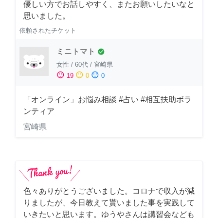
優しい方でお話しやすく、またお願いしたいなと
思いました。
依頼されたチケット
ミニトマト
check_circle
女性
/
60代
/
宮崎県
sentiment_satisfied
sentiment_neutral
sentiment_dissatisfied
19
0
0
「オンライン」お悩み相談 #占い #相互扶助ボラ
ンティア
宮崎県
色々ありがとうございました。コロナで収入が減
りましたが、今日教えて貰いました事を実践して
いきたいと思います。ゆうやさんは講習会なども