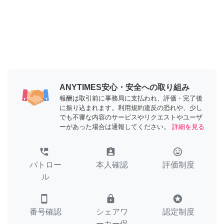
ANYTIMES安心・安全への取り組み
報酬は取引前に事務局に支払われ、評価・完了後
に振り込まれます。利用規約違反の恐れや、少し
でも不審な内容のサービスやリクエストやユーザ
ーがあった場合は通報してください。
詳細を見る
perm_phone_msg
assignment_ind
tag_faces
パトロー
本人確認
評価制度
ル
smartphone
lock
stars
番号確認
シェアワ
認定制度
ーカー保