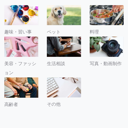
趣味・習い事
ペット
料理
美容・ファッシ
生活相談
写真・動画制作
ョン
その他
高齢者