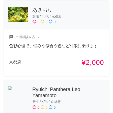
あきおり。
女性
/
40代
/
京都府
sentiment_satisfied
sentiment_neutral
sentiment_dissatisfied
0
0
0
chat
生活相談
▸ 占い
色彩心理で、悩みや似合う色など相談に乗ります！
¥2,000
京都府
Ryuichi Panthera Leo
Yamamoto
男性
/
40's
/
京都府
sentiment_satisfied
sentiment_neutral
sentiment_dissatisfied
0
0
0