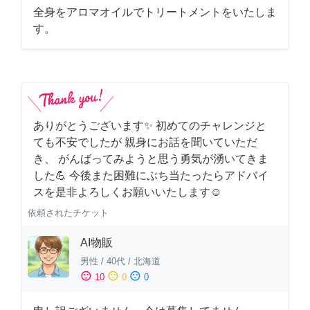
全身をアロマオイルでトリートメントをいたしま
す。
ありがとうございます✨ 初めてのチャレンジと
ても不安でしたが 親身にお話を聞いていただ
き、 がんばってみようと思う勇気が湧いてきま
した💪 今後また困難にぶち当たったらアドバイ
スを是非よろしくお願いいたします☺️
依頼されたチケット
AI物販
男性
/
40代
/
北海道
sentiment_satisfied
sentiment_neutral
sentiment_dissatisfied
10
0
0