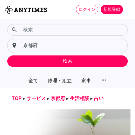
ログイン
新規登録
search
place
検索
more_horiz
全て
修理・組立
家事
TOP
▸
サービス
▸
京都府
▸
生活相談
▸
占い