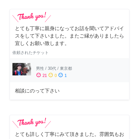
とても丁寧に親身になってお話を聞いてアドバイ
スをして下さいました。またご縁がありましたら
宜しくお願い致します。
依頼されたチケット
男性
/
30代
/
東京都
sentiment_satisfied
sentiment_neutral
sentiment_dissatisfied
21
0
1
相談にのって下さい
とても詳しく丁寧にみて頂きました。雰囲気もお