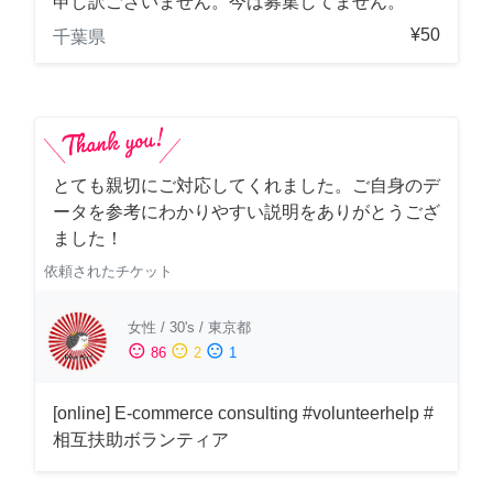
申し訳ございません。今は募集してません。
¥50
千葉県
とても親切にご対応してくれました。ご自身のデ
ータを参考にわかりやすい説明をありがとうござ
ました！
依頼されたチケット
女性
/
30's
/
東京都
sentiment_satisfied
sentiment_neutral
sentiment_dissatisfied
86
2
1
[online] E-commerce consulting #volunteerhelp #
相互扶助ボランティア