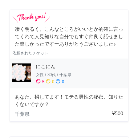
凄く明るく、こんなところがいいとか的確に言っ
てくれて人見知りな自分でもすぐ仲良く話せまし
た楽しかったですーありがとうございました♪
依頼されたチケット
にこにん
女性
/
30代
/
千葉県
sentiment_satisfied
sentiment_neutral
sentiment_dissatisfied
5
0
0
あなた、損してます！モテる男性の秘密、知りた
くないですか？
¥500
千葉県