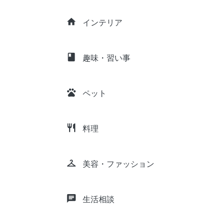
home
インテリア
class
趣味・習い事
pets
ペット
restaurant
料理
checkroom
美容・ファッション
chat
生活相談