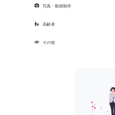
camera_alt
写真・動画制作
escalator_warning
高齢者
attachment
その他