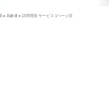
県
▸ 高齢者
▸ 訪問理容
サービス
1ページ目