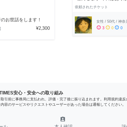
依頼されたチケット
者のお世話をします！
女性
/
50代
/
神奈
sentiment_satisfied
sentiment_neutral
sentiment_dissatisfied
¥2,300
3
0
0
都
YTIMES安心・安全への取り組み
は取引前に事務局に支払われ、評価・完了後に振り込まれます。利用規約違反
な内容のサービスやリクエストやユーザーがあった場合は通報してください。
assignment_ind
ール
本人確認
評