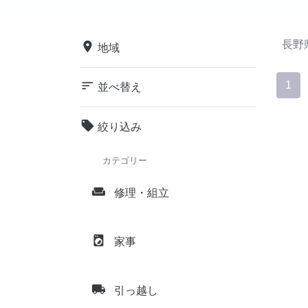
長野
place
地域
sort
1
並べ替え
local_offer
絞り込み
カテゴリー
weekend
修理・組立
local_laundry_service
家事
local_shipping
引っ越し