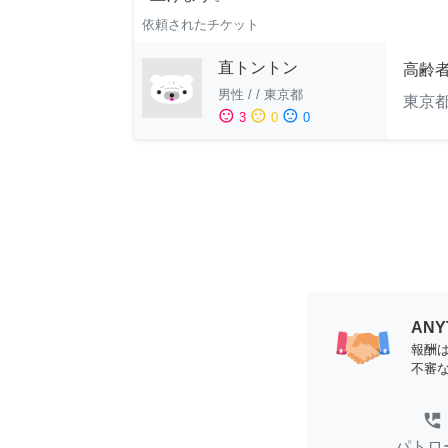
依頼されたチケット
直トントン
高齢
男性
/
/
東京都
東京
sentiment_satisfied
sentiment_neutral
sentiment_dissatisfied
3
0
0
AN
報酬
不審
perm_phone_msg
パトロ