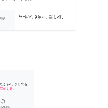
外出の付き添い、話し相手
川県
の恐れや、少しでも
詳細を見る
tag_faces
価制度