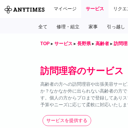
マイページ
サービス
リクエ
全て
修理・組立
家事
引っ越し
TOP
▸
サービス
▸
長野県
▸
高齢者
▸
訪問理
訪問理容のサービス
高齢者の方への訪問理容や出張美容サービス
か？なかなか外に出られない高齢者の方で
す。個人の方からプロまで登録してありス
予算やニーズに応じて柔軟に対応いたしま
サービスを提供する