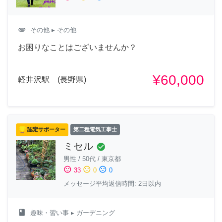
attachment
その他
▸ その他
お困りなことはございませんか？
¥60,000
軽井沢駅 (長野県)
認定サポーター
第二種電気工事士
ミセル
check_circle
男性
/
50代
/
東京都
sentiment_satisfied
sentiment_neutral
sentiment_dissatisfied
33
0
0
メッセージ平均返信時間: 2日以内
class
趣味・習い事
▸ ガーデニング