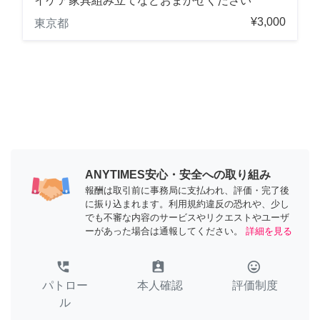
イケア家具組み立てなどおまかせください
¥3,000
東京都
ANYTIMES安心・安全への取り組み
報酬は取引前に事務局に支払われ、評価・完了後
に振り込まれます。利用規約違反の恐れや、少し
でも不審な内容のサービスやリクエストやユーザ
ーがあった場合は通報してください。
詳細を見る
perm_phone_msg
assignment_ind
tag_faces
パトロー
本人確認
評価制度
ル