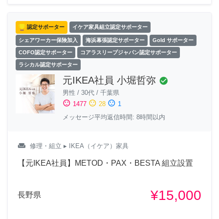
認定サポーター
イケア家具組立認定サポーター
シェアワーカー保険加入
海浜幕張認定サポーター
Gold サポーター
COFO認定サポーター
コアラスリープジャパン認定サポーター
ラシカル認定サポーター
元IKEA社員 小堀哲弥
check_circle
男性
/
30代
/
千葉県
sentiment_satisfied
sentiment_neutral
sentiment_dissatisfied
1477
28
1
メッセージ平均返信時間: 8時間以内
weekend
修理・組立
▸ IKEA（イケア）家具
【元IKEA社員】METOD・PAX・BESTA 組立設置
¥15,000
長野県