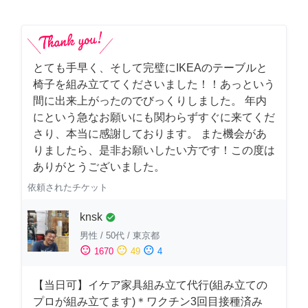
とても手早く、そして完璧にIKEAのテーブルと
椅子を組み立ててくださいました！！あっという
間に出来上がったのでびっくりしました。 年内
にという急なお願いにも関わらずすぐに来てくだ
さり、本当に感謝しております。 また機会があ
りましたら、是非お願いしたい方です！この度は
ありがとうございました。
依頼されたチケット
knsk
check_circle
男性
/
50代
/
東京都
sentiment_satisfied
sentiment_neutral
sentiment_dissatisfied
1670
49
4
【当日可】イケア家具組み立て代行(組み立ての
プロが組み立てます)＊ワクチン3回目接種済み