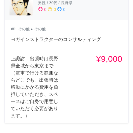
男性
/
30代
/
長野県
sentiment_satisfied
sentiment_neutral
sentiment_dissatisfied
0
0
0
attachment
その他
▸ その他
ヨガインストラクターのコンサルティング
¥9,000
上諏訪 出張時は長野
県全域から東京まで
（電車で行ける範囲な
らどこでも。出張時は
移動にかかる費用を負
担していただき、スペ
ースはご自身で用意し
ていただく必要があり
ます。）