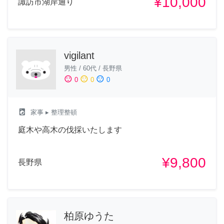
¥10,000
諏訪市湖岸通り
vigilant
男性
/
60代
/
長野県
sentiment_satisfied
sentiment_neutral
sentiment_dissatisfied
0
0
0
local_laundry_service
家事
▸ 整理整頓
庭木や高木の伐採いたします
¥9,800
長野県
柏原ゆうた