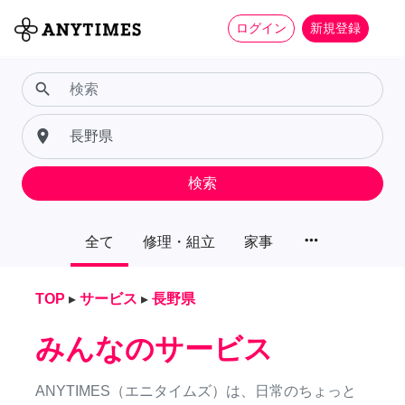
ログイン
新規登録
search
place
検索
more_horiz
全て
修理・組立
家事
TOP
▸
サービス
▸
長野県
みんなのサービス
ANYTIMES（エニタイムズ）は、日常のちょっと