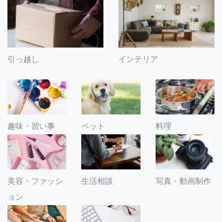
引っ越し
インテリア
趣味・習い事
ペット
料理
美容・ファッシ
生活相談
写真・動画制作
ョン