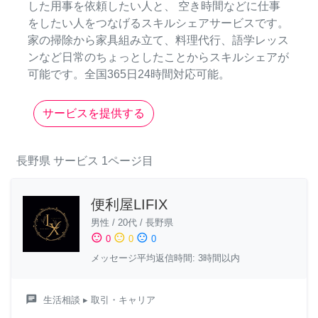
した用事を依頼したい人と、 空き時間などに仕事
をしたい人をつなげるスキルシェアサービスです。
家の掃除から家具組み立て、料理代行、語学レッス
ンなど日常のちょっとしたことからスキルシェアが
可能です。全国365日24時間対応可能。
サービスを提供する
長野県
サービス
1ページ目
便利屋LIFIX
男性
/
20代
/
長野県
sentiment_satisfied
sentiment_neutral
sentiment_dissatisfied
0
0
0
メッセージ平均返信時間: 3時間以内
chat
生活相談
▸ 取引・キャリア