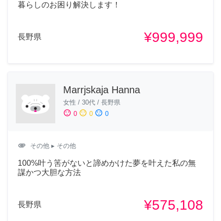
暮らしのお困り解決します！
¥999,999
長野県
Marrjskaja Hanna
女性
/
30代
/
長野県
sentiment_satisfied
sentiment_neutral
sentiment_dissatisfied
0
0
0
attachment
その他
▸ その他
100%叶う筈がないと諦めかけた夢を叶えた私の無
謀かつ大胆な方法
¥575,108
長野県