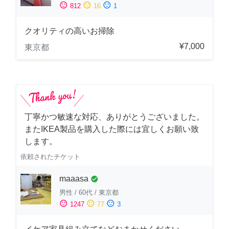
sentiment_satisfied
sentiment_neutral
sentiment_dissatisfied
812
16
1
クオリティの高いお掃除
¥7,000
東京都
丁寧かつ敏速な対応、ありがとうございました。
またIKEA製品を購入した際には宜しくお願い致
します。
依頼されたチケット
maaasa
check_circle
男性
/
60代
/
東京都
sentiment_satisfied
sentiment_neutral
sentiment_dissatisfied
1247
77
3