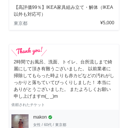
【高評価99％】IKEA家具組み立て・解体（IKEA
以外も対応可）
¥5,000
東京都
2時間でお風呂、洗面、トイレ、台所流しまで綺
麗にして頂き有難うございました。 以前業者に
掃除してもらった時よりも赤カビなどの汚れがし
っかりと落ちていてびっくりしました！ 本当に
ありがとうございました。 またよろしくお願い
申し上げますm(_ _)m
依頼されたチケット
makon
check_circle
女性
/
60代
/
東京都