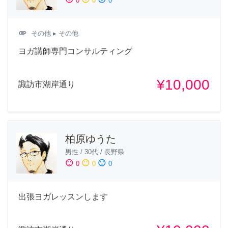
0
0
0
attachment
その他
▸ その他
ヨガ講師専門コンサルティング
¥10,000
諏訪市湖岸通り
柏原ゆうた
男性
/
30代
/
長野県
sentiment_satisfied
sentiment_neutral
sentiment_dissatisfied
0
0
0
出張ヨガレッスンします