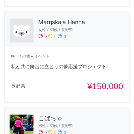
Marrjskaja Hanna
女性
/
30代
/
長野県
sentiment_satisfied
sentiment_neutral
sentiment_dissatisfied
0
0
0
attachment
その他
▸ イベント
私と共に舞台に立とうの夢応援プロジェクト
¥150,000
長野県
こばちゃ
男性
/
30代
/
長野県
sentiment_satisfied
sentiment_neutral
sentiment_dissatisfied
0
0
0