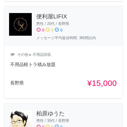
便利屋LIFIX
男性
/
20代
/
長野県
sentiment_satisfied
sentiment_neutral
sentiment_dissatisfied
0
0
0
メッセージ平均返信時間: 3時間以内
attachment
その他
▸ 不用品回収
不用品軽トラ積み放題
¥15,000
長野県
柏原ゆうた
男性
/
30代
/
長野県
sentiment_satisfied
sentiment_neutral
sentiment_dissatisfied