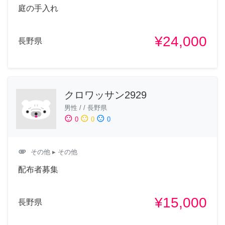
庭の手入れ
¥24,000
長野県
クロワッサン2929
男性
/
/
長野県
sentiment_satisfied
sentiment_neutral
sentiment_dissatisfied
0
0
0
attachment
その他
▸ その他
配布者募集
¥15,000
長野県