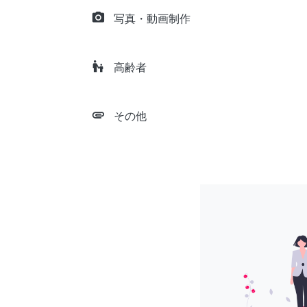
camera_alt
写真・動画制作
escalator_warning
高齢者
attachment
その他