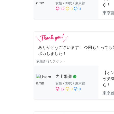
女性
/
30代
/
東京都
ら！
sentiment_satisfied
sentiment_neutral
sentiment_dissatisfied
12
0
0
東京
ありがとうございます！ 今回もとっても
ポカしました！
依頼されたチケット
【オ
内山陽瀬
check_circle
ッチ3
女性
/
30代
/
東京都
ら！
sentiment_satisfied
sentiment_neutral
sentiment_dissatisfied
12
0
0
東京