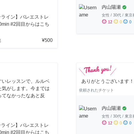
内山陽瀬
check_circle
女性
/
30代
/
東京
ンライン】バレエストレ
sentiment_satisfied
sentiment_neutral
sentiment_dissatisfied
12
0
0
0min #2回目からはこち
¥500
都
すいレッスンで、ルルベ
ありがとうございます！
た気がします。今までは
依頼されたチケット
ってなかったなあと反
内山陽瀬
check_circle
女性
/
30代
/
東京
sentiment_satisfied
sentiment_neutral
sentiment_dissatisfied
12
0
0
ンライン】バレエストレ
0min #2回目からはこち