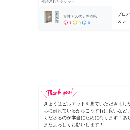
依頼されたチケット
プロ
女性
/
30代
/
静岡県
スン
sentiment_satisfied
sentiment_neutral
sentiment_dissatisfied
1
0
0
きょうはピルエットを見ていただきまし
ちに倒れているからこうすれば良いなど
くださるのが本当にためになります！あ
またよろしくお願いします！