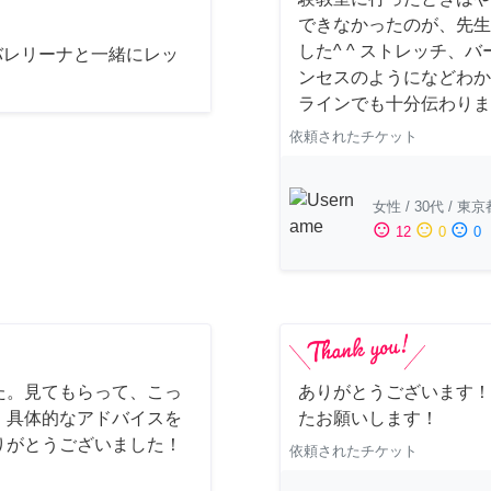
できなかったのが、先生
した^ ^ ストレッチ
バレリーナと一緒にレッ
ンセスのようになどわか
ラインでも十分伝わりまし
依頼されたチケット
女性
/
30代
/
東京
sentiment_satisfied
sentiment_neutral
sentiment_dissatisfied
12
0
0
た。見てもらって、こっ
ありがとうございます！
、具体的なアドバイスを
たお願いします！
りがとうございました！
依頼されたチケット