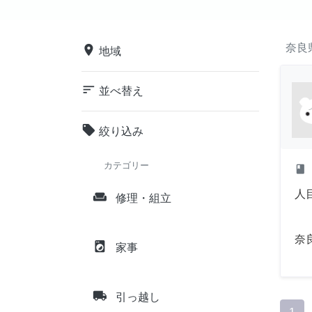
奈良
place
地域
sort
並べ替え
local_offer
絞り込み
カテゴリー
class
人
weekend
修理・組立
奈
local_laundry_service
家事
local_shipping
引っ越し