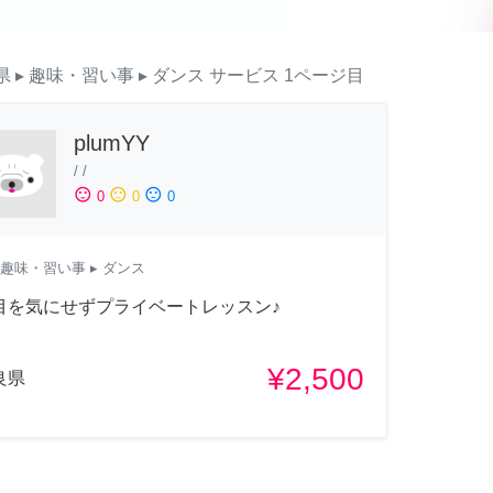
県
▸ 趣味・習い事
▸ ダンス
サービス
1ページ目
plumYY
/
/
sentiment_satisfied
sentiment_neutral
sentiment_dissatisfied
0
0
0
趣味・習い事
▸ ダンス
目を気にせずプライベートレッスン♪
¥2,500
良県