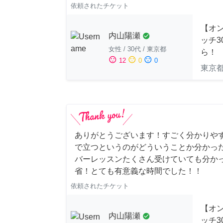
依頼されたチケット
【オ
内山陽瀬
check_circle
ッチ3
女性
/
30代
/
東京都
ら！
sentiment_satisfied
sentiment_neutral
sentiment_dissatisfied
12
0
0
東京
ありがとうございます！すごく分かりや
で立つというのがどういうことか分かっ
バーレッスンたくさん受けていても分か
省！とても有意義な時間でした！！
依頼されたチケット
【オ
内山陽瀬
check_circle
ッチ3