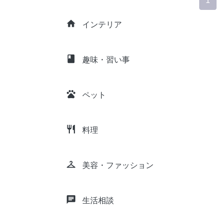
1
home
インテリア
class
趣味・習い事
pets
ペット
restaurant
料理
checkroom
美容・ファッション
chat
生活相談