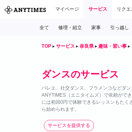
マイページ
サービス
リクエ
全て
修理・組立
家事
引っ越し
TOP
▸
サービス
▸
奈良県
▸
趣味・習い事
▸
ダンスのサービス
バレエ、社交ダンス、フラメンコなどダン
ANYTIMES（エニタイムズ）で依頼が
には初回0円で体験できるレッスンもたく
ら始められます。
サービスを提供する