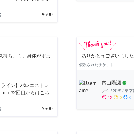
¥500
都
気持ちよく、身体がポカ
ありがとうございました
依頼されたチケット
内山陽瀬
check_circle
ンライン】バレエストレ
女性
/
30代
/
東京
0min #2回目からはこち
sentiment_satisfied
sentiment_neutral
sentiment_dissatisfied
12
0
0
¥500
都