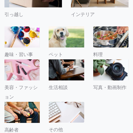
引っ越し
インテリア
趣味・習い事
ペット
料理
美容・ファッシ
生活相談
写真・動画制作
ョン
その他
高齢者