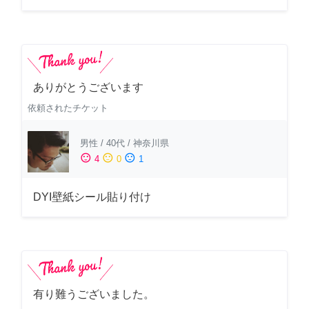
ありがとうございます
依頼されたチケット
男性
/
40代
/
神奈川県
sentiment_satisfied
sentiment_neutral
sentiment_dissatisfied
4
0
1
DYI壁紙シール貼り付け
有り難うございました。