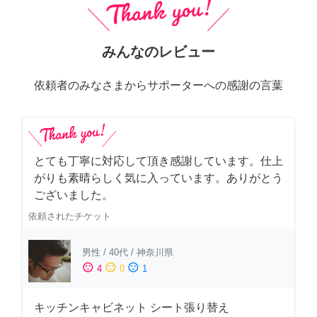
みんなのレビュー
依頼者のみなさまからサポーターへの感謝の言葉
とても丁寧に対応して頂き感謝しています。仕上
がりも素晴らしく気に入っています。ありがとう
ございました。
依頼されたチケット
男性
/
40代
/
神奈川県
sentiment_satisfied
sentiment_neutral
sentiment_dissatisfied
4
0
1
キッチンキャビネット シート張り替え