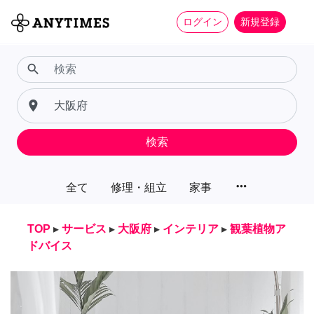
ログイン
新規登録
search
place
検索
more_horiz
全て
修理・組立
家事
TOP
▸
サービス
▸
大阪府
▸
インテリア
▸
観葉植物ア
ドバイス