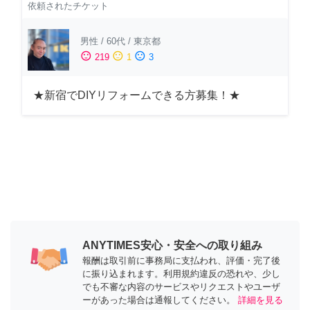
依頼されたチケット
男性
/
60代
/
東京都
sentiment_satisfied
sentiment_neutral
sentiment_dissatisfied
219
1
3
★新宿でDIYリフォームできる方募集！★
ANYTIMES安心・安全への取り組み
報酬は取引前に事務局に支払われ、評価・完了後
に振り込まれます。利用規約違反の恐れや、少し
でも不審な内容のサービスやリクエストやユーザ
ーがあった場合は通報してください。
詳細を見る