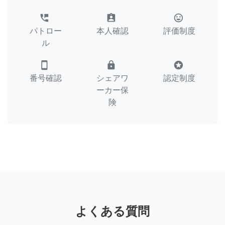
perm_phone_msg
assignment_ind
tag_faces
パトロー
本人確認
評価制度
ル
smartphone
lock
stars
番号確認
シェアワ
認定制度
ーカー保
険
よくある質問