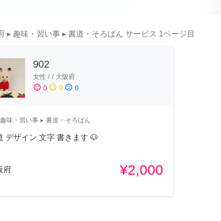
府
▸ 趣味・習い事
▸ 書道・そろばん
サービス
1ページ目
902
女性
/
/
大阪府
sentiment_satisfied
sentiment_neutral
sentiment_dissatisfied
0
0
0
趣味・習い事
▸ 書道・そろばん
 デザイン 文字 書きます 🐶
¥2,000
阪府