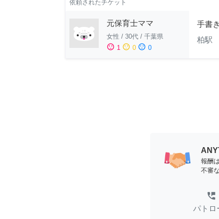
依頼されたチケット
元保育士ママ
手書
女性
/
30代
/
千葉県
柏駅 
sentiment_satisfied
sentiment_neutral
sentiment_dissatisfied
1
0
0
AN
報酬
不審
perm_phone_msg
パトロ