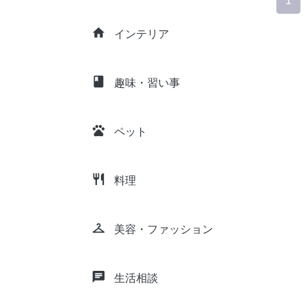
1
home
インテリア
class
趣味・習い事
pets
ペット
restaurant
料理
checkroom
美容・ファッション
chat
生活相談