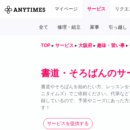
マイページ
サービス
リクエ
全て
修理・組立
家事
引っ越し
TOP
▸
サービス
▸
大阪府
▸
趣味・習い事
▸
書道・そろばんのサ
書道やそろばんを始めたい方、レッスンを受
ニタイムズ）でご依頼ください。代筆など
録しているので、予算やニーズにあった方
す！
サービスを提供する