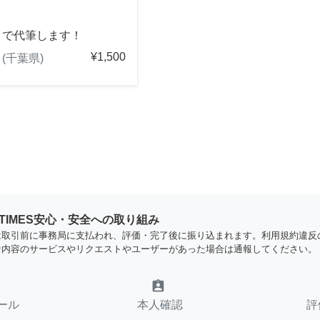
きで代筆します！
¥1,500
(千葉県)
YTIMES安心・安全への取り組み
は取引前に事務局に支払われ、評価・完了後に振り込まれます。利用規約違反
な内容のサービスやリクエストやユーザーがあった場合は通報してください。
assignment_ind
ール
本人確認
評