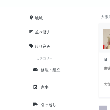
大阪
place
地域
sort
並べ替え
local_offer
絞り込み
カテゴリー
class
書道
weekend
修理・組立
大
local_laundry_service
家事
local_shipping
引っ越し