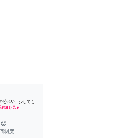
の恐れや、少しでも
詳細を見る
tag_faces
価制度