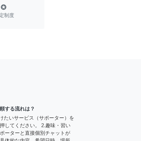
stars
定制度
頼する流れは？
受けたいサービス（サポーター）を
押してください。 2.趣味・習い
ポーターと直接個別チャットが
具体的な内容、希望日時、場所