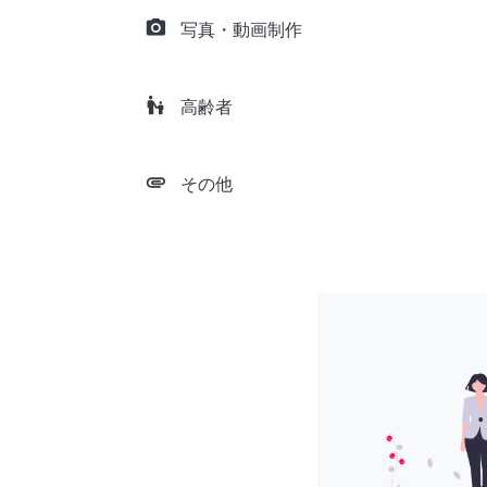
camera_alt
写真・動画制作
escalator_warning
高齢者
attachment
その他