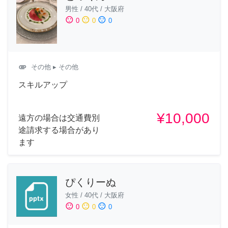
男性
/
40代
/
大阪府
sentiment_satisfied
sentiment_neutral
sentiment_dissatisfied
0
0
0
attachment
その他
▸ その他
スキルアップ
¥10,000
遠方の場合は交通費別
途請求する場合があり
ます
ぴくりーぬ
女性
/
40代
/
大阪府
sentiment_satisfied
sentiment_neutral
sentiment_dissatisfied
0
0
0