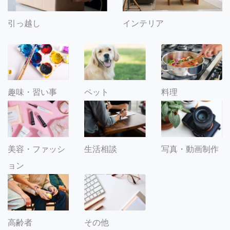
引っ越し
インテリア
趣味・習い事
ペット
料理
美容・ファッシ
生活相談
写真・動画制作
ョン
その他
高齢者