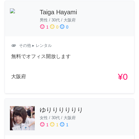
Taiga Hayami
男性
/
30代
/
大阪府
sentiment_satisfied
sentiment_neutral
sentiment_dissatisfied
1
0
0
attachment
その他
▸ レンタル
無料でオフィス開放します
¥0
大阪府
ゆりりりりりり
女性
/
30代
/
大阪府
sentiment_satisfied
sentiment_neutral
sentiment_dissatisfied
1
1
1