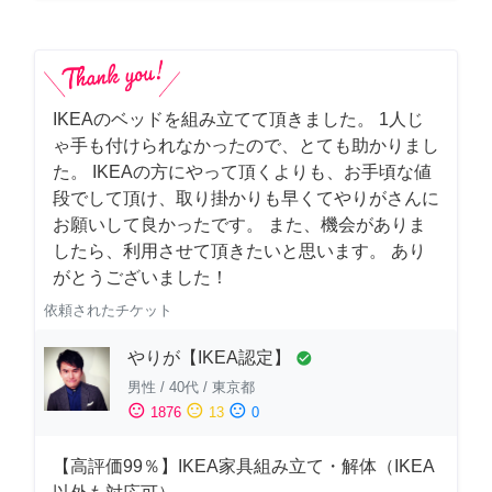
IKEAのベッドを組み立てて頂きました。 1人じ
ゃ手も付けられなかったので、とても助かりまし
た。 IKEAの方にやって頂くよりも、お手頃な値
段でして頂け、取り掛かりも早くてやりがさんに
お願いして良かったです。 また、機会がありま
したら、利用させて頂きたいと思います。 あり
がとうございました！
依頼されたチケット
やりが【IKEA認定】
check_circle
男性
/
40代
/
東京都
sentiment_satisfied
sentiment_neutral
sentiment_dissatisfied
1876
13
0
【高評価99％】IKEA家具組み立て・解体（IKEA