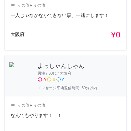
attachment
その他
▸ その他
一人じゃなかなかできない事、一緒にします！
¥0
大阪府
よっしゃんしゃん
男性
/
30代
/
大阪府
sentiment_satisfied
sentiment_neutral
sentiment_dissatisfied
0
0
0
メッセージ平均返信時間: 30分以内
attachment
その他
▸ その他
なんでもやります！！！