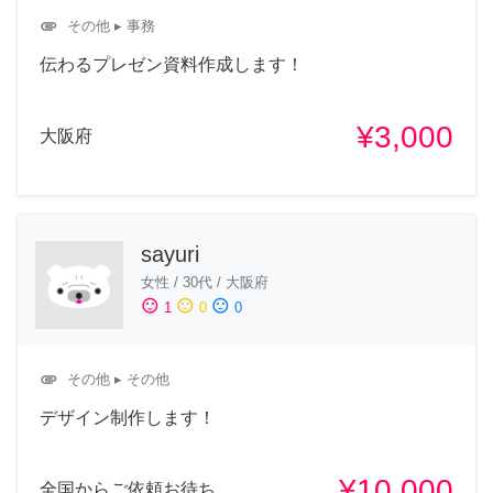
attachment
その他
▸ 事務
伝わるプレゼン資料作成します！
¥3,000
大阪府
sayuri
女性
/
30代
/
大阪府
sentiment_satisfied
sentiment_neutral
sentiment_dissatisfied
1
0
0
attachment
その他
▸ その他
デザイン制作します！
¥10,000
全国からご依頼お待ち