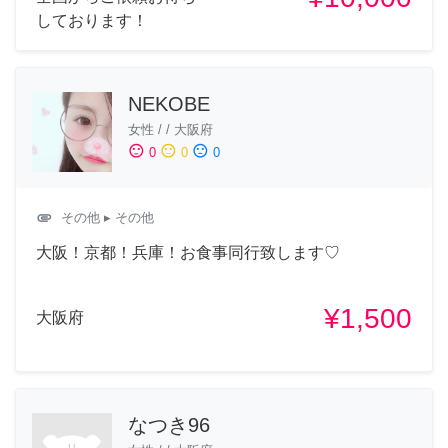
しております！
NEKOBE
女性
/
/
大阪府
sentiment_satisfied
sentiment_neutral
sentiment_dissatisfied
0
0
0
attachment
その他
▸ その他
大阪！京都！兵庫！お食事同行致します♡
¥1,500
大阪府
なつき96