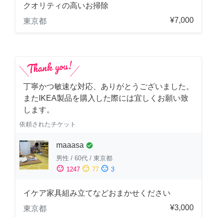
クオリティの高いお掃除
¥7,000
東京都
丁寧かつ敏速な対応、ありがとうございました。
またIKEA製品を購入した際には宜しくお願い致
します。
依頼されたチケット
maaasa
check_circle
男性
/
60代
/
東京都
sentiment_satisfied
sentiment_neutral
sentiment_dissatisfied
1247
77
3
イケア家具組み立てなどおまかせください
¥3,000
東京都