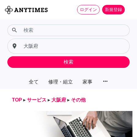
ログイン
新規登録
search
place
検索
more_horiz
全て
修理・組立
家事
TOP
▸
サービス
▸
大阪府
▸
その他