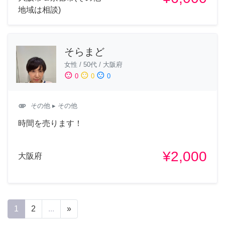
地域は相談)
そらまど
女性
/
50代
/
大阪府
sentiment_satisfied
sentiment_neutral
sentiment_dissatisfied
0
0
0
attachment
その他
▸ その他
時間を売ります！
¥2,000
大阪府
1
2
...
»