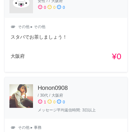
女性
/
/
大阪府
sentiment_satisfied
sentiment_neutral
sentiment_dissatisfied
0
0
0
attachment
その他
▸ その他
スタバでお茶しましょう！
¥0
大阪府
Honon0908
/
30代
/
大阪府
sentiment_satisfied
sentiment_neutral
sentiment_dissatisfied
1
0
0
メッセージ平均返信時間: 3日以上
attachment
その他
▸ 事務