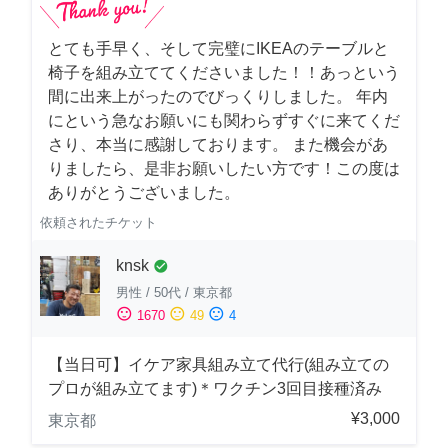
とても手早く、そして完璧にIKEAのテーブルと
椅子を組み立ててくださいました！！あっという
間に出来上がったのでびっくりしました。 年内
にという急なお願いにも関わらずすぐに来てくだ
さり、本当に感謝しております。 また機会があ
りましたら、是非お願いしたい方です！この度は
ありがとうございました。
依頼されたチケット
knsk
check_circle
男性
/
50代
/
東京都
sentiment_satisfied
sentiment_neutral
sentiment_dissatisfied
1670
49
4
【当日可】イケア家具組み立て代行(組み立ての
プロが組み立てます)＊ワクチン3回目接種済み
¥3,000
東京都