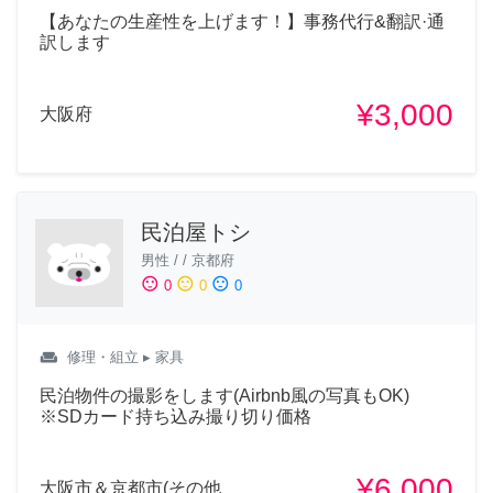
【あなたの生産性を上げます！】事務代行&翻訳·通
訳します
¥3,000
大阪府
民泊屋トシ
男性
/
/
京都府
sentiment_satisfied
sentiment_neutral
sentiment_dissatisfied
0
0
0
weekend
修理・組立
▸ 家具
民泊物件の撮影をします(Airbnb風の写真もOK)
※SDカード持ち込み撮り切り価格
¥6,000
大阪市＆京都市(その他