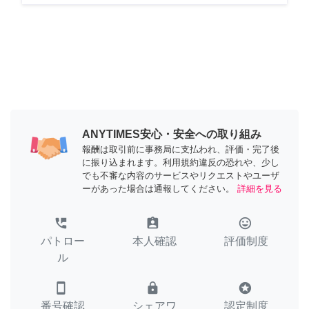
ANYTIMES安心・安全への取り組み
報酬は取引前に事務局に支払われ、評価・完了後
に振り込まれます。利用規約違反の恐れや、少し
でも不審な内容のサービスやリクエストやユーザ
ーがあった場合は通報してください。
詳細を見る
perm_phone_msg
assignment_ind
tag_faces
パトロー
本人確認
評価制度
ル
smartphone
lock
stars
番号確認
シェアワ
認定制度