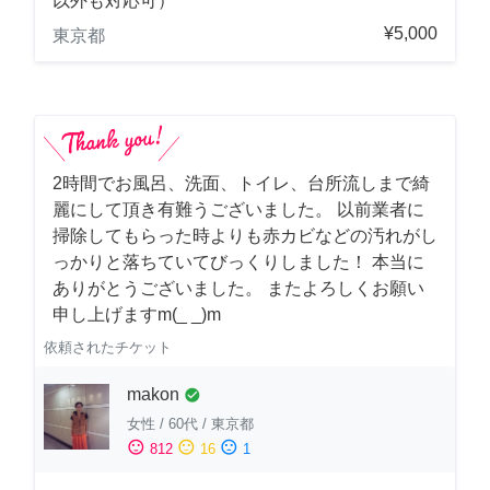
以外も対応可）
¥5,000
東京都
2時間でお風呂、洗面、トイレ、台所流しまで綺
麗にして頂き有難うございました。 以前業者に
掃除してもらった時よりも赤カビなどの汚れがし
っかりと落ちていてびっくりしました！ 本当に
ありがとうございました。 またよろしくお願い
申し上げますm(_ _)m
依頼されたチケット
makon
check_circle
女性
/
60代
/
東京都
sentiment_satisfied
sentiment_neutral
sentiment_dissatisfied
812
16
1