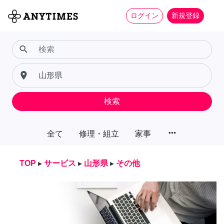
ログイン
新規登録
search
place
検索
more_horiz
全て
修理・組立
家事
TOP
▸
サービス
▸
山形県
▸
その他