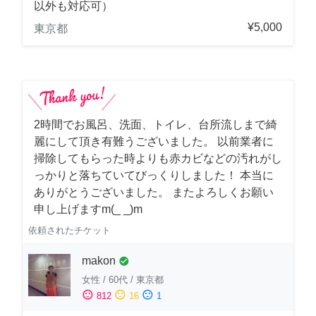
以外も対応可）
¥5,000
東京都
2時間でお風呂、洗面、トイレ、台所流しまで綺
麗にして頂き有難うございました。 以前業者に
掃除してもらった時よりも赤カビなどの汚れがし
っかりと落ちていてびっくりしました！ 本当に
ありがとうございました。 またよろしくお願い
申し上げますm(_ _)m
依頼されたチケット
makon
check_circle
女性
/
60代
/
東京都
sentiment_satisfied
sentiment_neutral
sentiment_dissatisfied
812
16
1