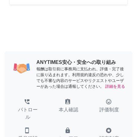
ANYTIMES安心・安全への取り組み
報酬は取引前に事務局に支払われ、評価・完了後
に振り込まれます。利用規約違反の恐れや、少し
でも不審な内容のサービスやリクエストやユーザ
ーがあった場合は通報してください。
詳細を見る
perm_phone_msg
assignment_ind
tag_faces
パトロー
本人確認
評価制度
ル
smartphone
lock
stars