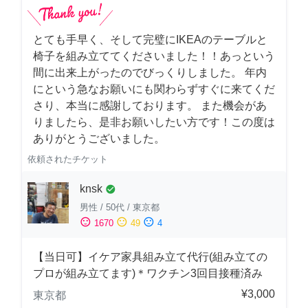
とても手早く、そして完璧にIKEAのテーブルと
椅子を組み立ててくださいました！！あっという
間に出来上がったのでびっくりしました。 年内
にという急なお願いにも関わらずすぐに来てくだ
さり、本当に感謝しております。 また機会があ
りましたら、是非お願いしたい方です！この度は
ありがとうございました。
依頼されたチケット
knsk
check_circle
男性
/
50代
/
東京都
sentiment_satisfied
sentiment_neutral
sentiment_dissatisfied
1670
49
4
【当日可】イケア家具組み立て代行(組み立ての
プロが組み立てます)＊ワクチン3回目接種済み
¥3,000
東京都