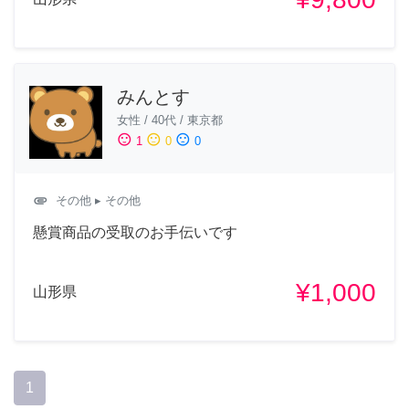
みんとす
女性
/
40代
/
東京都
sentiment_satisfied
sentiment_neutral
sentiment_dissatisfied
1
0
0
attachment
その他
▸ その他
懸賞商品の受取のお手伝いです
¥1,000
山形県
1