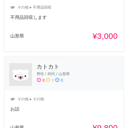
attachment
その他
▸ 不用品回収
不用品回収します
¥3,000
山形県
カトカト
男性
/
40代
/
山形県
sentiment_satisfied
sentiment_neutral
sentiment_dissatisfied
0
0
0
attachment
その他
▸ その他
お話
¥9,800
山形県