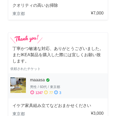
クオリティの高いお掃除
¥7,000
東京都
丁寧かつ敏速な対応、ありがとうございました。
またIKEA製品を購入した際には宜しくお願い致
します。
依頼されたチケット
maaasa
check_circle
男性
/
60代
/
東京都
sentiment_satisfied
sentiment_neutral
sentiment_dissatisfied
1247
77
3
イケア家具組み立てなどおまかせください
¥3,000
東京都