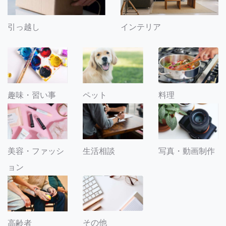
引っ越し
インテリア
趣味・習い事
ペット
料理
美容・ファッシ
生活相談
写真・動画制作
ョン
その他
高齢者