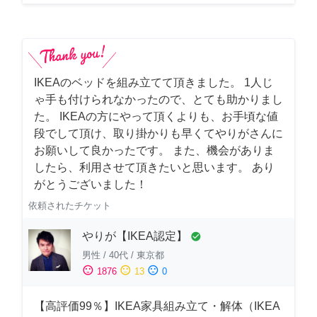
IKEAのベッドを組み立てて頂きました。 1人じ
ゃ手も付けられなかったので、とても助かりまし
た。 IKEAの方にやって頂くよりも、お手頃な値
段でして頂け、取り掛かりも早くてやりがさんに
お願いして良かったです。 また、機会がありま
したら、利用させて頂きたいと思います。 あり
がとうございました！
依頼されたチケット
やりが【IKEA認定】
check_circle
男性
/
40代
/
東京都
sentiment_satisfied
sentiment_neutral
sentiment_dissatisfied
1876
13
0
【高評価99％】IKEA家具組み立て・解体（IKEA