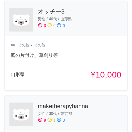
オッチー3
男性
/
40代
/
山形県
sentiment_satisfied
sentiment_neutral
sentiment_dissatisfied
0
0
0
attachment
その他
▸ その他
庭の片付け、草刈り等
¥10,000
山形県
maketherapyhanna
女性
/
30代
/
東京都
sentiment_satisfied
sentiment_neutral
sentiment_dissatisfied
9
1
0