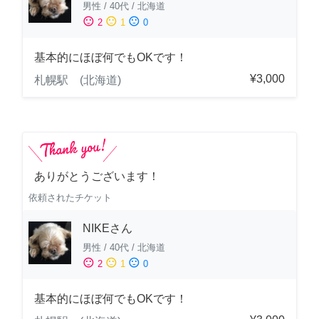
男性
/
40代
/
北海道
sentiment_satisfied
sentiment_neutral
sentiment_dissatisfied
2
1
0
基本的にほぼ何でもOKです！
¥3,000
札幌駅 (北海道)
ありがとうございます！
依頼されたチケット
NIKEさん
男性
/
40代
/
北海道
sentiment_satisfied
sentiment_neutral
sentiment_dissatisfied
2
1
0
基本的にほぼ何でもOKです！