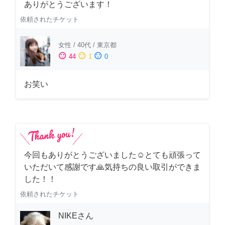
ありがとうございます！
依頼されたチケット
女性
/
40代
/
東京都
sentiment_satisfied
sentiment_neutral
sentiment_dissatisfied
44
1
0
お笑い
今回もありがとうございました☺️とても頑張って
いただいて感謝です🙏気持ちの良い取引ができま
した！！
依頼されたチケット
NIKEさん