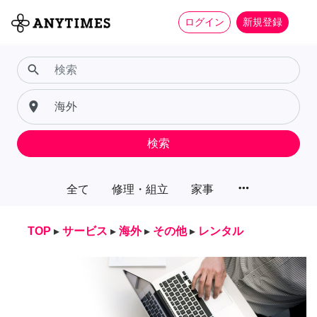
ログイン
新規登録
search
place
検索
more_horiz
全て
修理・組立
家事
TOP
▸
サービス
▸
海外
▸
その他
▸
レンタル