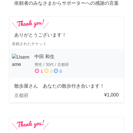
依頼者のみなさまからサポーターへの感謝の言葉
ありがとうございます！
依頼されたチケット
中田 和生
男性
/
30代
/
京都府
sentiment_satisfied
sentiment_neutral
sentiment_dissatisfied
1
0
0
散歩屋さん あなたの散歩付き合います！
¥1,000
京都府