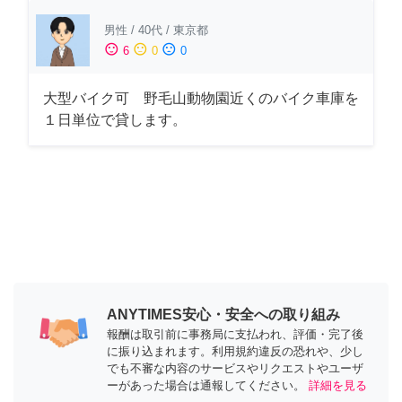
男性
/
40代
/
東京都
sentiment_satisfied
sentiment_neutral
sentiment_dissatisfied
6
0
0
大型バイク可 野毛山動物園近くのバイク車庫を
１日単位で貸します。
ANYTIMES安心・安全への取り組み
報酬は取引前に事務局に支払われ、評価・完了後
に振り込まれます。利用規約違反の恐れや、少し
でも不審な内容のサービスやリクエストやユーザ
ーがあった場合は通報してください。
詳細を見る