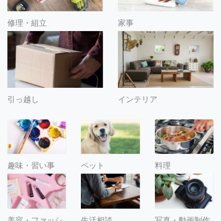
修理・組立
家事
引っ越し
インテリア
趣味・習い事
ペット
料理
美容・ファッシ
生活相談
写真・動画制作