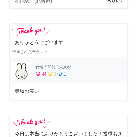
¥3,000
札幌駅 (北海道)
ありがとうございます！
依頼されたチケット
女性
/
30代
/
東京都
sentiment_satisfied
sentiment_neutral
sentiment_dissatisfied
44
0
1
赤坂お笑い
今日は本当にありがとうございました！投球もき