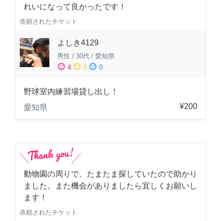
れいになって良かったです！
依頼されたチケット
よしき4129
男性
/
30代
/
愛知県
sentiment_satisfied
sentiment_neutral
sentiment_dissatisfied
4
0
0
野球室内練習場貸し出し！
¥200
愛知県
動物園の周りで、たまたま探していたので助かり
ました。また機会がありましたら宜しくお願いし
ます！
依頼されたチケット