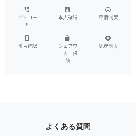
perm_phone_msg
assignment_ind
tag_faces
パトロー
本人確認
評価制度
ル
smartphone
lock
stars
番号確認
シェアワ
認定制度
ーカー保
険
よくある質問