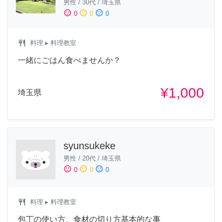
男性
/
30代
/
埼玉県
sentiment_satisfied
sentiment_neutral
sentiment_dissatisfied
0
0
0
restaurant
料理
▸ 料理教室
一緒にごはん食べませんか？
¥1,000
埼玉県
syunsukeke
男性
/
20代
/
埼玉県
sentiment_satisfied
sentiment_neutral
sentiment_dissatisfied
0
0
0
restaurant
料理
▸ 料理教室
包丁の使い方、食材の切り方基本的な事