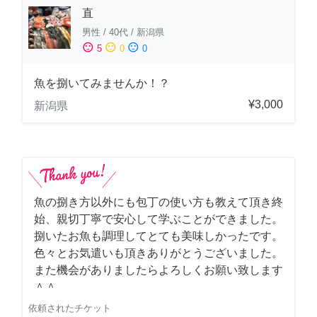
直
男性
/
40代
/
新潟県
sentiment_satisfied
sentiment_neutral
sentiment_dissatisfied
5
0
0
魚を捌いてみませんか！？
¥3,000
新潟県
魚の捌き方以外にも包丁の使い方も教えて頂き終
始、親切丁寧で安心して学ぶことができました。
捌いたお魚も調理してとても美味しかったです。
色々とお気遣いも頂きありがとうございました。
また機会がありましたらよろしくお願い致します
＾＾
依頼されたチケット