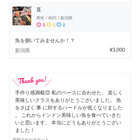
直
男性
/
40代
/
新潟県
sentiment_satisfied
sentiment_neutral
sentiment_dissatisfied
5
0
0
魚を捌いてみませんか！？
¥3,000
新潟県
手作り感満載😊 私のペースに合わせた、 楽しく
美味しいクラスをありがとうございました。 魚
をさばく 事 に対するハードルが低くなりました
。 これからドンドン美味しい魚を食べていきた
いと思います。 本当にどうもありがとうござい
ました！
依頼されたチケット