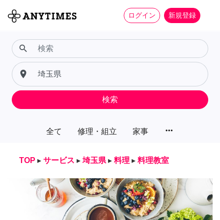
ログイン
新規登録
search
place
検索
more_horiz
全て
修理・組立
家事
TOP
▸
サービス
▸
埼玉県
▸
料理
▸
料理教室