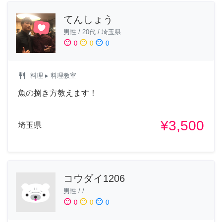
てんしょう
男性
/
20代
/
埼玉県
sentiment_satisfied
sentiment_neutral
sentiment_dissatisfied
0
0
0
restaurant
料理
▸ 料理教室
魚の捌き方教えます！
¥3,500
埼玉県
コウダイ1206
男性
/
/
sentiment_satisfied
sentiment_neutral
sentiment_dissatisfied
0
0
0