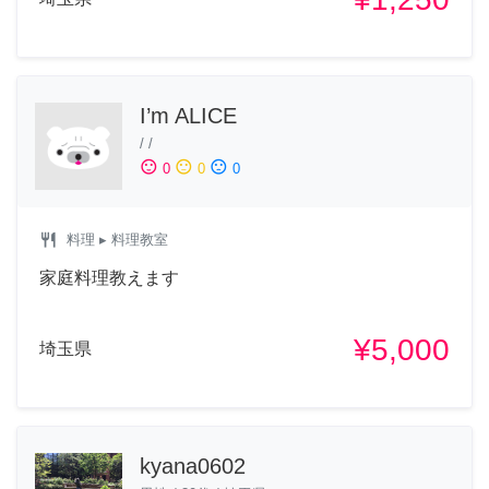
I’m ALICE
/
/
sentiment_satisfied
sentiment_neutral
sentiment_dissatisfied
0
0
0
restaurant
料理
▸ 料理教室
家庭料理教えます
¥5,000
埼玉県
kyana0602