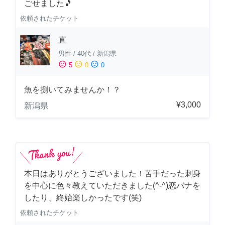
ごせました🎵
依頼されたチケット
直
男性
/
40代
/
新潟県
sentiment_satisfied
sentiment_neutral
sentiment_dissatisfied
5
0
0
魚を捌いてみませんか！？
¥3,000
新潟県
本日はありがとうございました！苦手だった刺身
を中心に色々教えていただきました(^-^)恋バナを
したり、終始楽しかったです(笑)
依頼されたチケット