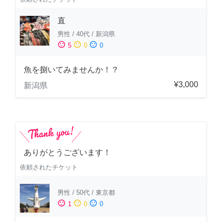
直
男性
/
40代
/
新潟県
sentiment_satisfied
sentiment_neutral
sentiment_dissatisfied
5
0
0
魚を捌いてみませんか！？
¥3,000
新潟県
ありがとうございます！
依頼されたチケット
男性
/
50代
/
東京都
sentiment_satisfied
sentiment_neutral
sentiment_dissatisfied
1
0
0