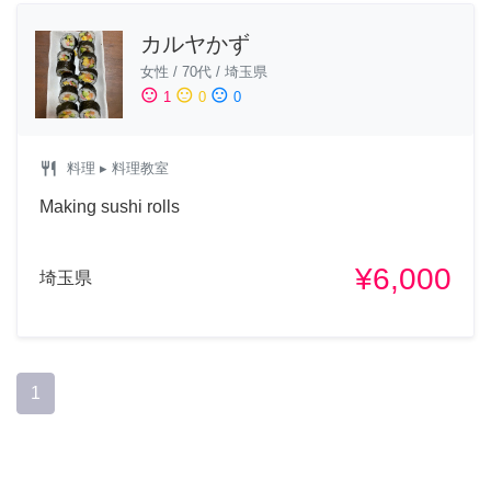
カルヤかず
女性
/
70代
/
埼玉県
sentiment_satisfied
sentiment_neutral
sentiment_dissatisfied
1
0
0
restaurant
料理
▸ 料理教室
Making sushi rolls
¥6,000
埼玉県
1