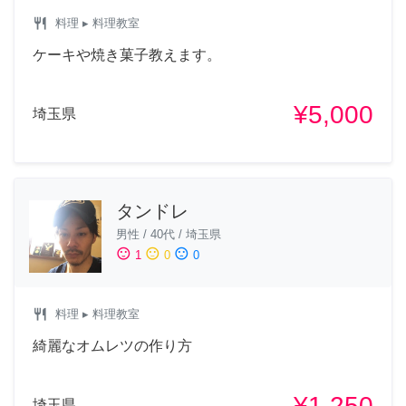
restaurant
料理
▸ 料理教室
ケーキや焼き菓子教えます。
¥5,000
埼玉県
タンドレ
男性
/
40代
/
埼玉県
sentiment_satisfied
sentiment_neutral
sentiment_dissatisfied
1
0
0
restaurant
料理
▸ 料理教室
綺麗なオムレツの作り方
¥1,250
埼玉県