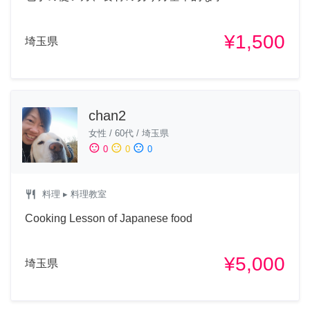
¥1,500
埼玉県
chan2
女性
/
60代
/
埼玉県
sentiment_satisfied
sentiment_neutral
sentiment_dissatisfied
0
0
0
restaurant
料理
▸ 料理教室
Cooking Lesson of Japanese food
¥5,000
埼玉県