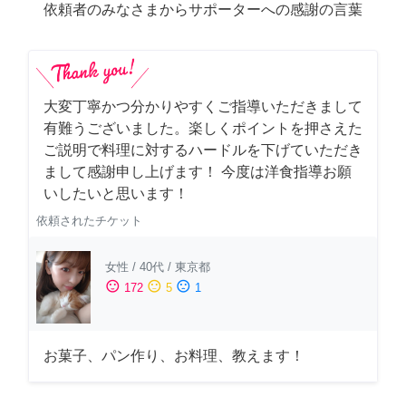
依頼者のみなさまからサポーターへの感謝の言葉
大変丁寧かつ分かりやすくご指導いただきまして
有難うございました。楽しくポイントを押さえた
ご説明で料理に対するハードルを下げていただき
まして感謝申し上げます！ 今度は洋食指導お願
いしたいと思います！
依頼されたチケット
女性
/
40代
/
東京都
sentiment_satisfied
sentiment_neutral
sentiment_dissatisfied
172
5
1
お菓子、パン作り、お料理、教えます！