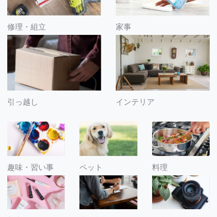
修理・組立
家事
引っ越し
インテリア
趣味・習い事
ペット
料理