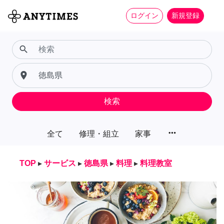
ログイン
新規登録
search
place
検索
more_horiz
全て
修理・組立
家事
TOP
▸
サービス
▸
徳島県
▸
料理
▸
料理教室