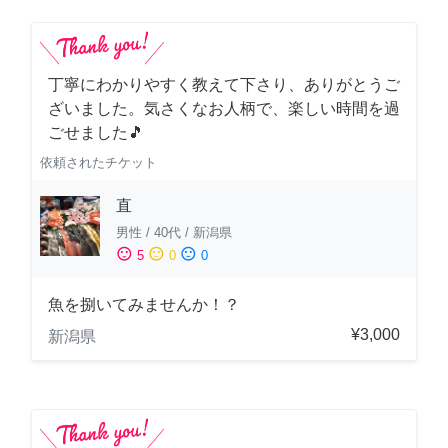
丁寧にわかりやすく教えて下さり、ありがとうご
ざいました。気さくなお人柄で、楽しい時間を過
ごせました🎵
依頼されたチケット
直
男性
/
40代
/
新潟県
sentiment_satisfied
sentiment_neutral
sentiment_dissatisfied
5
0
0
魚を捌いてみませんか！？
¥3,000
新潟県