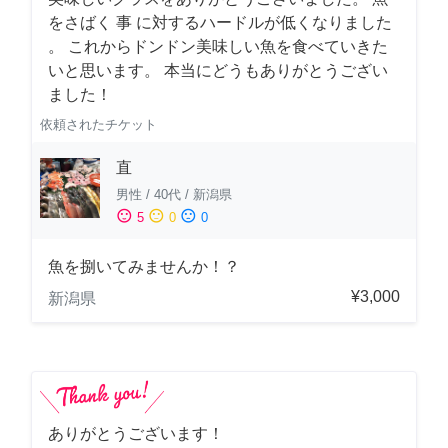
をさばく 事 に対するハードルが低くなりました
。 これからドンドン美味しい魚を食べていきた
いと思います。 本当にどうもありがとうござい
ました！
依頼されたチケット
直
男性
/
40代
/
新潟県
sentiment_satisfied
sentiment_neutral
sentiment_dissatisfied
5
0
0
魚を捌いてみませんか！？
¥3,000
新潟県
ありがとうございます！