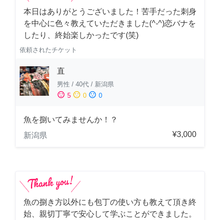
本日はありがとうございました！苦手だった刺身
を中心に色々教えていただきました(^-^)恋バナを
したり、終始楽しかったです(笑)
依頼されたチケット
直
男性
/
40代
/
新潟県
sentiment_satisfied
sentiment_neutral
sentiment_dissatisfied
5
0
0
魚を捌いてみませんか！？
¥3,000
新潟県
魚の捌き方以外にも包丁の使い方も教えて頂き終
始、親切丁寧で安心して学ぶことができました。