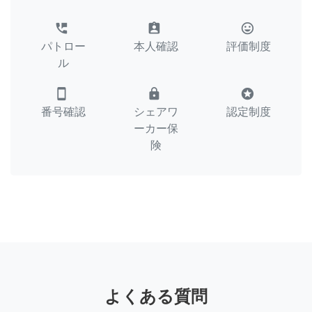
perm_phone_msg
assignment_ind
tag_faces
パトロー
本人確認
評価制度
ル
smartphone
lock
stars
番号確認
シェアワ
認定制度
ーカー保
険
よくある質問