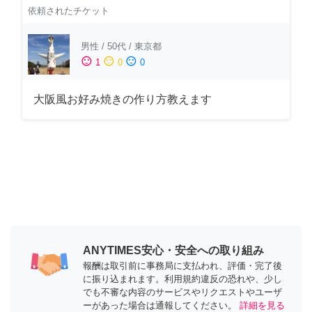
依頼されたチケット
男性
/
50代
/
東京都
sentiment_satisfied
sentiment_neutral
sentiment_dissatisfied
1
0
0
大阪風お好み焼きの作り方教えます
ANYTIMES安心・安全への取り組み
報酬は取引前に事務局に支払われ、評価・完了後
に振り込まれます。利用規約違反の恐れや、少し
でも不審な内容のサービスやリクエストやユーザ
ーがあった場合は通報してください。
詳細を見る