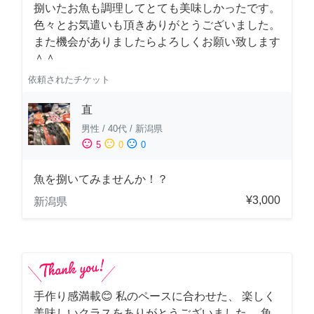
捌いたお魚も調理してとても美味しかったです。
色々とお気遣いも頂きありがとうございました。
また機会がありましたらよろしくお願い致します
＾＾
依頼されたチケット
直
男性
/
40代
/
新潟県
sentiment_satisfied
sentiment_neutral
sentiment_dissatisfied
5
0
0
魚を捌いてみませんか！？
¥3,000
新潟県
手作り感満載😊 私のペースに合わせた、 楽しく
美味しいクラスをありがとうございました。 魚