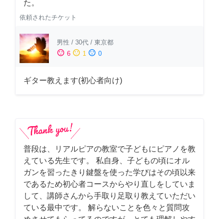
た。
依頼されたチケット
男性
/
30代
/
東京都
sentiment_satisfied
sentiment_neutral
sentiment_dissatisfied
6
1
0
ギター教えます(初心者向け)
普段は、リアルピアの教室で子どもにピアノを教
えている先生です。 私自身、子どもの頃にオル
ガンを習ったきり鍵盤を使った学びはその頃以来
であるため初心者コースからやり直しをしていま
して、講師さんから手取り足取り教えていただい
ている最中です。 解らないことを色々と質問攻