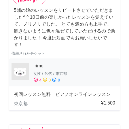
5歳の娘のレッスンをリピートさせていただきま
した^ ^ 10日前の楽しかったレッスンを覚えてい
て、ノリノリでした。 とても褒め方も上手で、
飽きないように色々混ぜてしていただけるので助
かりました！ 今度は対面でもお願いしたいで
す！
依頼されたチケット
irime
女性
/
40代
/
東京都
sentiment_satisfied
sentiment_neutral
sentiment_dissatisfied
4
0
0
初回レッスン無料 ピアノオンラインレッスン
¥1,500
東京都