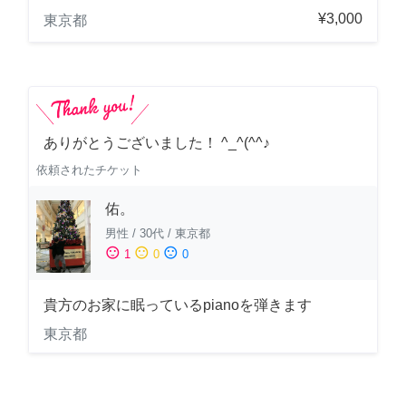
¥3,000
東京都
ありがとうございました！ ^_^(^^♪
依頼されたチケット
佑。
男性
/
30代
/
東京都
sentiment_satisfied
sentiment_neutral
sentiment_dissatisfied
1
0
0
貴方のお家に眠っているpianoを弾きます
東京都