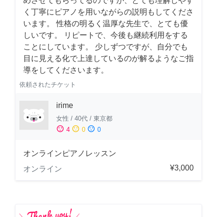
めさせてもらってるのですが、とても理解しやす
く丁寧にピアノを用いながらの説明もしてくださ
います。 性格の明るく温厚な先生で、とても優
しいです。 リピートで、今後も継続利用をする
ことにしています。 少しずつですが、自分でも
目に見える化で上達しているのが解るようなご指
導をしてくださいます。
依頼されたチケット
irime
女性
/
40代
/
東京都
sentiment_satisfied
sentiment_neutral
sentiment_dissatisfied
4
0
0
オンラインピアノレッスン
¥3,000
オンライン