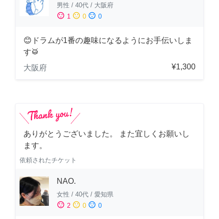
男性
/
40代
/
大阪府
sentiment_satisfied
sentiment_neutral
sentiment_dissatisfied
1
0
0
😊ドラムが1番の趣味になるようにお手伝いしま
す🥁
¥1,300
大阪府
ありがとうございました。 また宜しくお願いし
ます。
依頼されたチケット
NAO.
女性
/
40代
/
愛知県
sentiment_satisfied
sentiment_neutral
sentiment_dissatisfied
2
0
0