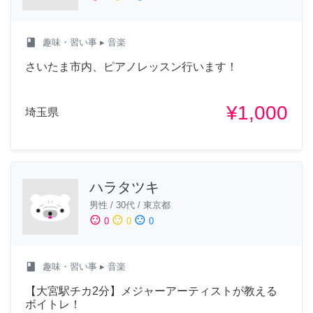
class
趣味・習い事
▸ 音楽
さいたま市内、ピアノレッスン行います！
¥1,000
埼玉県
ハラタツキ
男性
/
30代
/
東京都
sentiment_satisfied
sentiment_neutral
sentiment_dissatisfied
0
0
0
class
趣味・習い事
▸ 音楽
【大宮駅チカ2分】メジャーアーティストが教える
ボイトレ！