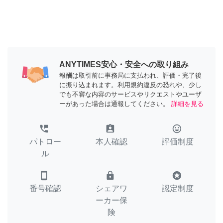
ANYTIMES安心・安全への取り組み
報酬は取引前に事務局に支払われ、評価・完了後
に振り込まれます。利用規約違反の恐れや、少し
でも不審な内容のサービスやリクエストやユーザ
ーがあった場合は通報してください。
詳細を見る
perm_phone_msg
assignment_ind
tag_faces
パトロー
本人確認
評価制度
ル
smartphone
lock
stars
番号確認
シェアワ
認定制度
ーカー保
険