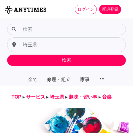
ログイン
新規登録
search
place
検索
more_horiz
全て
修理・組立
家事
TOP
▸
サービス
▸
埼玉県
▸
趣味・習い事
▸
音楽