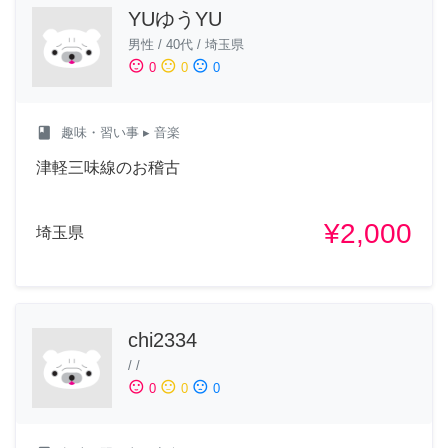
YUゆうYU
男性
/
40代
/
埼玉県
sentiment_satisfied
sentiment_neutral
sentiment_dissatisfied
0
0
0
class
趣味・習い事
▸ 音楽
津軽三味線のお稽古
¥2,000
埼玉県
chi2334
/
/
sentiment_satisfied
sentiment_neutral
sentiment_dissatisfied
0
0
0