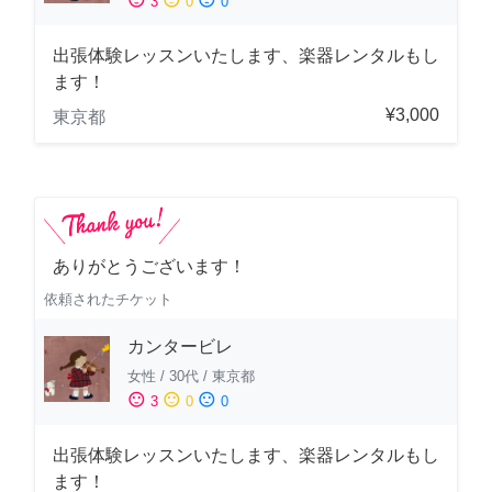
3
0
0
出張体験レッスンいたします、楽器レンタルもし
ます！
¥3,000
東京都
ありがとうございます！
依頼されたチケット
カンタービレ
女性
/
30代
/
東京都
sentiment_satisfied
sentiment_neutral
sentiment_dissatisfied
3
0
0
出張体験レッスンいたします、楽器レンタルもし
ます！