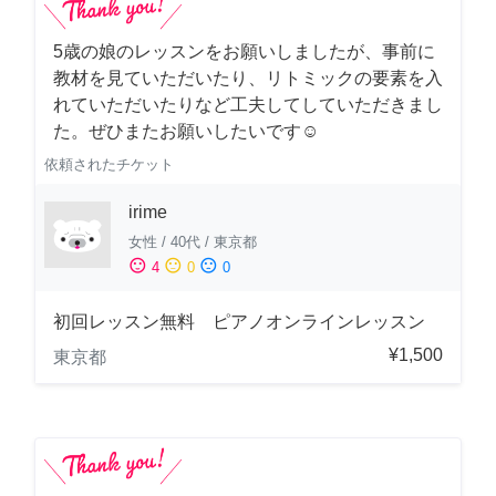
5歳の娘のレッスンをお願いしましたが、事前に
教材を見ていただいたり、リトミックの要素を入
れていただいたりなど工夫してしていただきまし
た。ぜひまたお願いしたいです☺️
依頼されたチケット
irime
女性
/
40代
/
東京都
sentiment_satisfied
sentiment_neutral
sentiment_dissatisfied
4
0
0
初回レッスン無料 ピアノオンラインレッスン
¥1,500
東京都