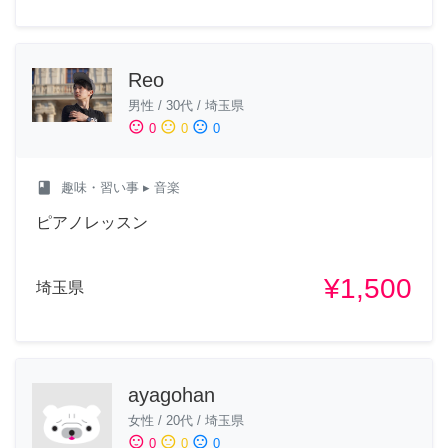
Reo
男性
/
30代
/
埼玉県
sentiment_satisfied
sentiment_neutral
sentiment_dissatisfied
0
0
0
class
趣味・習い事
▸ 音楽
ピアノレッスン
¥1,500
埼玉県
ayagohan
女性
/
20代
/
埼玉県
sentiment_satisfied
sentiment_neutral
sentiment_dissatisfied
0
0
0