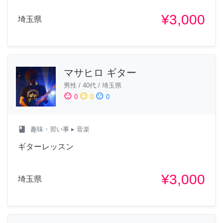
¥3,000
埼玉県
マサヒロ ギター
男性
/
40代
/
埼玉県
sentiment_satisfied
sentiment_neutral
sentiment_dissatisfied
0
0
0
class
趣味・習い事
▸ 音楽
ギターレッスン
¥3,000
埼玉県