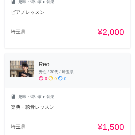
class
趣味・習い事
▸ 音楽
ピアノレッスン
¥2,000
埼玉県
Reo
男性
/
30代
/
埼玉県
sentiment_satisfied
sentiment_neutral
sentiment_dissatisfied
0
0
0
class
趣味・習い事
▸ 音楽
楽典・聴音レッスン
¥1,500
埼玉県