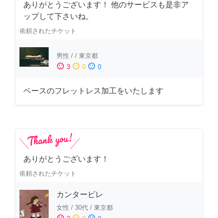
ありがとうございます！ 他のサービスも是非ア
ップして下さいね。
依頼されたチケット
男性
/
/
東京都
sentiment_satisfied
sentiment_neutral
sentiment_dissatisfied
3
0
0
ベースのフレットレス加工をいたします
ありがとうございます！
依頼されたチケット
カンタービレ
女性
/
30代
/
東京都
sentiment_satisfied
sentiment_neutral
sentiment_dissatisfied