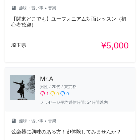
class
趣味・習い事
▸ 音楽
【関東どこでも】ユーフォニアム対面レッスン（初
心者歓迎）
¥5,000
埼玉県
Mr.A
男性
/
20代
/
東京都
sentiment_satisfied
sentiment_neutral
sentiment_dissatisfied
1
0
0
メッセージ平均返信時間: 24時間以内
class
趣味・習い事
▸ 音楽
弦楽器に興味のある方！🎻体験してみませんか？