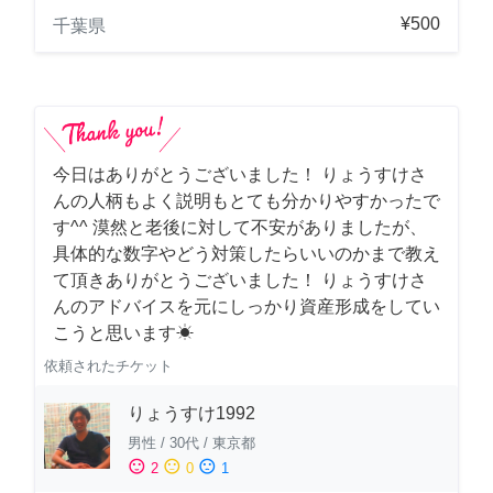
¥500
千葉県
今日はありがとうございました！ りょうすけさ
んの人柄もよく説明もとても分かりやすかったで
す^^ 漠然と老後に対して不安がありましたが、
具体的な数字やどう対策したらいいのかまで教え
て頂きありがとうございました！ りょうすけさ
んのアドバイスを元にしっかり資産形成をしてい
こうと思います☀︎
依頼されたチケット
りょうすけ1992
男性
/
30代
/
東京都
sentiment_satisfied
sentiment_neutral
sentiment_dissatisfied
2
0
1