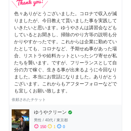
色々ありがとうございました。コロナで収入が減
りましたが、今日教えて貰いました事を実践して
いきたいと思います。ゆうやさんは講習会なども
しているとお聞きし、掃除のやり方等の説明も分
かりやすかったです。これからは企業に勤めてい
たとしても、コロナなど、予期せぬ事があった場
合、リストラや給料カットといったシワ寄せが私
たちを襲います。ですが、フリーランスとして自
分の力で稼ぐ、生きる事が出来るように今回なり
ました。本当にお世話になりました。ありがとう
ございます。これからもアフターフォローなどで
も宜しくお願い致します。
依頼されたチケット
ゆうやクリーン
check_circle
男性
/
40代
/
東京都
sentiment_satisfied
sentiment_neutral
sentiment_dissatisfied
150
1
0