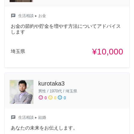
chat
生活相談
▸ お金
お金の節約や貯金を増やす方法についてアドバイス
します
¥10,000
埼玉県
kurotaka3
男性
/
1970代
/
埼玉県
sentiment_satisfied
sentiment_neutral
sentiment_dissatisfied
0
0
0
chat
生活相談
▸ 結婚
あなたの未来をお伝えします。