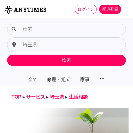
ログイン
新規登録
search
place
検索
more_horiz
全て
修理・組立
家事
TOP
▸
サービス
▸
埼玉県
▸
生活相談