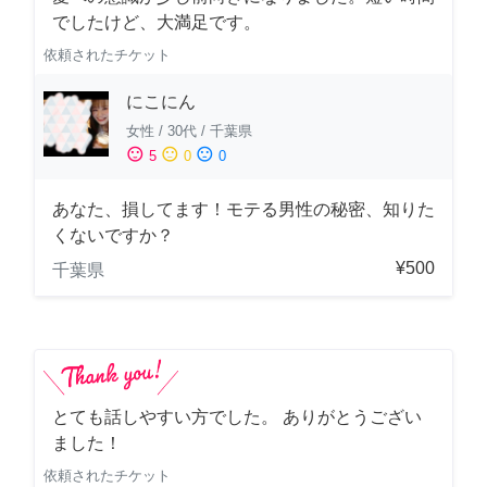
でしたけど、大満足です。
依頼されたチケット
にこにん
女性
/
30代
/
千葉県
sentiment_satisfied
sentiment_neutral
sentiment_dissatisfied
5
0
0
あなた、損してます！モテる男性の秘密、知りた
くないですか？
¥500
千葉県
とても話しやすい方でした。 ありがとうござい
ました！
依頼されたチケット