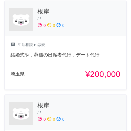
根岸
/
/
sentiment_satisfied
sentiment_neutral
sentiment_dissatisfied
0
0
0
chat
生活相談
▸ 恋愛
結婚式や，葬儀の出席者代行，デート代行
¥200,000
埼玉県
根岸
/
/
sentiment_satisfied
sentiment_neutral
sentiment_dissatisfied
0
0
0