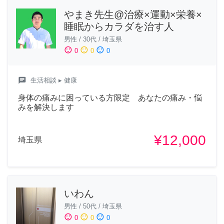
やまき先生@治療×運動×栄養×
睡眠からカラダを治す人
男性
/
30代
/
埼玉県
sentiment_satisfied
sentiment_neutral
sentiment_dissatisfied
0
0
0
chat
生活相談
▸ 健康
身体の痛みに困っている方限定 あなたの痛み・悩
みを解決します
¥12,000
埼玉県
いわん
男性
/
50代
/
埼玉県
sentiment_satisfied
sentiment_neutral
sentiment_dissatisfied
0
0
0