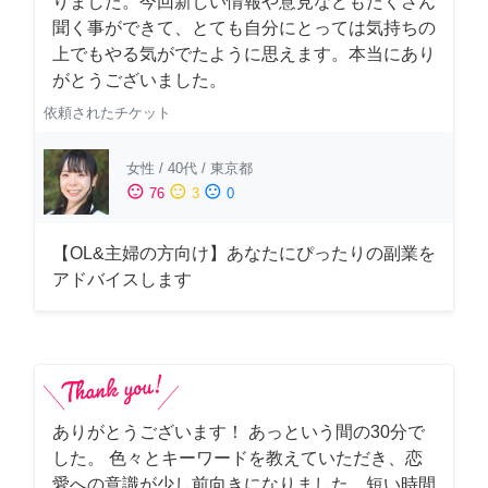
りました。今回新しい情報や意見などもたくさん
聞く事ができて、とても自分にとっては気持ちの
上でもやる気がでたように思えます。本当にあり
がとうございました。
依頼されたチケット
女性
/
40代
/
東京都
sentiment_satisfied
sentiment_neutral
sentiment_dissatisfied
76
3
0
【OL&主婦の方向け】あなたにぴったりの副業を
アドバイスします
ありがとうございます！ あっという間の30分で
した。 色々とキーワードを教えていただき、恋
愛への意識が少し前向きになりました。短い時間