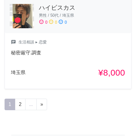
ハイビスカス
男性
/
50代
/
埼玉県
sentiment_satisfied
sentiment_neutral
sentiment_dissatisfied
0
0
0
chat
生活相談
▸ 恋愛
秘密厳守.調査
¥8,000
埼玉県
1
2
...
»