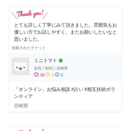
とても詳しく丁寧にみて頂きました。雰囲気もお
優しい方でお話しやすく、またお願いしたいなと
思いました。
依頼されたチケット
ミニトマト
check_circle
女性
/
60代
/
宮崎県
sentiment_satisfied
sentiment_neutral
sentiment_dissatisfied
19
0
0
「オンライン」お悩み相談 #占い #相互扶助ボラ
ンティア
宮崎県