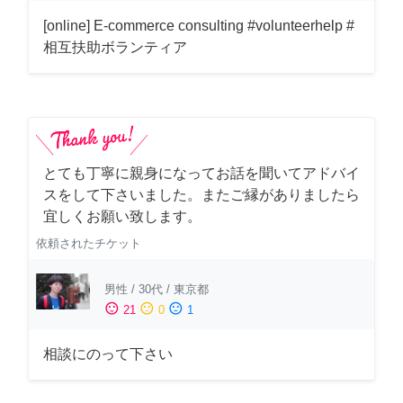
[online] E-commerce consulting #volunteerhelp #
相互扶助ボランティア
とても丁寧に親身になってお話を聞いてアドバイ
スをして下さいました。またご縁がありましたら
宜しくお願い致します。
依頼されたチケット
男性
/
30代
/
東京都
sentiment_satisfied
sentiment_neutral
sentiment_dissatisfied
21
0
1
相談にのって下さい