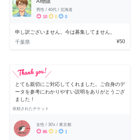
AI物販
男性
/
40代
/
北海道
sentiment_satisfied
sentiment_neutral
sentiment_dissatisfied
10
0
0
申し訳ございません。今は募集してません。
¥50
千葉県
とても親切にご対応してくれました。ご自身のデ
ータを参考にわかりやすい説明をありがとうござ
ました！
依頼されたチケット
女性
/
30's
/
東京都
sentiment_satisfied
sentiment_neutral
sentiment_dissatisfied
86
2
1