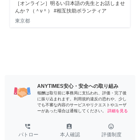
［オンライン］明るい日本語の先生とお話しませ
んか？（＾ν＾） #相互扶助ボランティア
東京都
ANYTIMES安心・安全への取り組み
報酬は取引前に事務局に支払われ、評価・完了後
に振り込まれます。利用規約違反の恐れや、少し
でも不審な内容のサービスやリクエストやユーザ
ーがあった場合は通報してください。
詳細を見る
perm_phone_msg
assignment_ind
tag_faces
パトロー
本人確認
評価制度