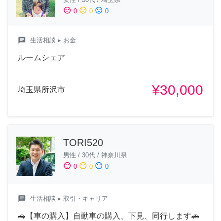
sentiment_satisfied
sentiment_neutral
sentiment_dissatisfied
0
0
0
chat
生活相談
▸ お金
ルームシェア
¥30,000
埼玉県所沢市
TORI520
男性
/
30代
/
神奈川県
sentiment_satisfied
sentiment_neutral
sentiment_dissatisfied
0
0
0
chat
生活相談
▸ 取引・キャリア
🚗【車の購入】自動車の購入、下見、同行します🚗