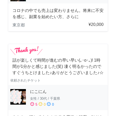
コロナの中でも売上は変わりません。将来に不安
を感じ、副業を始めたい方、さらに
¥20,000
東京都
話が楽しくて時間が進むの早い早い(｡･о･｡)! 1時
間が1分かと感じました(笑) 凄く明るかったので
すぐうちとけました♪ありがとうございました♪☆
依頼されたチケット
にこにん
女性
/
30代
/
千葉県
sentiment_satisfied
sentiment_neutral
sentiment_dissatisfied
5
0
0