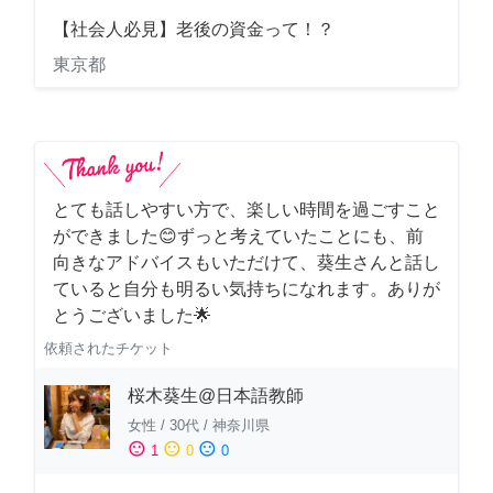
【社会人必見】老後の資金って！？
東京都
とても話しやすい方で、楽しい時間を過ごすこと
ができました😊ずっと考えていたことにも、前
向きなアドバイスもいただけて、葵生さんと話し
ていると自分も明るい気持ちになれます。ありが
とうございました🌟
依頼されたチケット
桜木葵生@日本語教師
女性
/
30代
/
神奈川県
sentiment_satisfied
sentiment_neutral
sentiment_dissatisfied
1
0
0