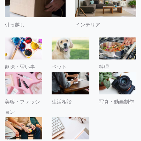
引っ越し
インテリア
趣味・習い事
ペット
料理
美容・ファッシ
生活相談
写真・動画制作
ョン