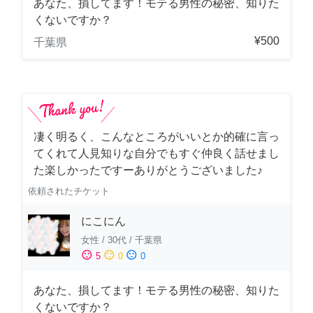
あなた、損してます！モテる男性の秘密、知りた
くないですか？
¥500
千葉県
凄く明るく、こんなところがいいとか的確に言っ
てくれて人見知りな自分でもすぐ仲良く話せまし
た楽しかったですーありがとうございました♪
依頼されたチケット
にこにん
女性
/
30代
/
千葉県
sentiment_satisfied
sentiment_neutral
sentiment_dissatisfied
5
0
0
あなた、損してます！モテる男性の秘密、知りた
くないですか？