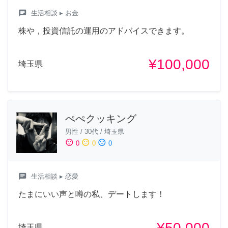
chat
生活相談
▸ お金
株や，投資信託の運用のアドバイスできます。
¥100,000
埼玉県
ぺぺクッキング
男性
/
30代
/
埼玉県
sentiment_satisfied
sentiment_neutral
sentiment_dissatisfied
0
0
0
chat
生活相談
▸ 恋愛
たまにいい声と噂の私、デートします！
¥50,000
埼玉県