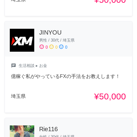
JINYOU
男性
/
30代
/
埼玉県
sentiment_satisfied
sentiment_neutral
sentiment_dissatisfied
0
0
0
chat
生活相談
▸ お金
億稼ぐ私がやっているFXの手法をお教えします！
¥50,000
埼玉県
Rie116
女性
/
30代
/
埼玉県