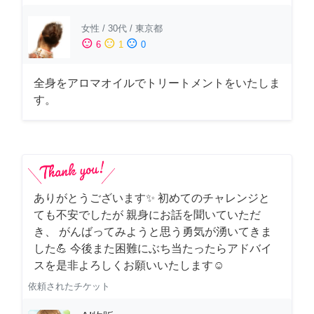
女性
/
30代
/
東京都
sentiment_satisfied
sentiment_neutral
sentiment_dissatisfied
6
1
0
全身をアロマオイルでトリートメントをいたしま
す。
ありがとうございます✨ 初めてのチャレンジと
ても不安でしたが 親身にお話を聞いていただ
き、 がんばってみようと思う勇気が湧いてきま
した💪 今後また困難にぶち当たったらアドバイ
スを是非よろしくお願いいたします☺️
依頼されたチケット