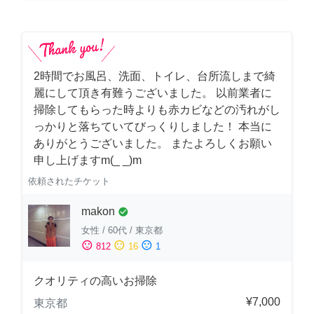
2時間でお風呂、洗面、トイレ、台所流しまで綺
麗にして頂き有難うございました。 以前業者に
掃除してもらった時よりも赤カビなどの汚れがし
っかりと落ちていてびっくりしました！ 本当に
ありがとうございました。 またよろしくお願い
申し上げますm(_ _)m
依頼されたチケット
makon
check_circle
女性
/
60代
/
東京都
sentiment_satisfied
sentiment_neutral
sentiment_dissatisfied
812
16
1
クオリティの高いお掃除
¥7,000
東京都