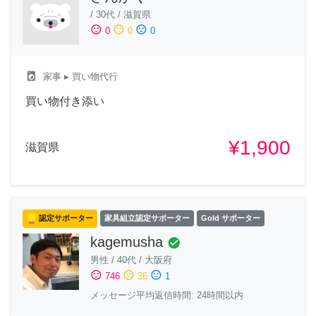
/
30代
/
滋賀県
sentiment_satisfied
sentiment_neutral
sentiment_dissatisfied
0
0
0
local_laundry_service
家事
▸ 買い物代行
買い物付き添い
¥1,900
滋賀県
認定サポーター
家具組立認定サポーター
Gold サポーター
kagemusha
check_circle
男性
/
40代
/
大阪府
sentiment_satisfied
sentiment_neutral
sentiment_dissatisfied
746
36
1
メッセージ平均返信時間: 24時間以内