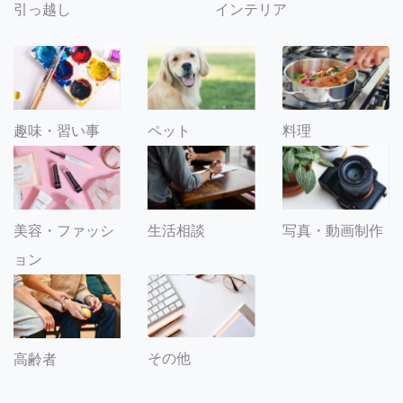
引っ越し
インテリア
趣味・習い事
ペット
料理
美容・ファッシ
生活相談
写真・動画制作
ョン
その他
高齢者