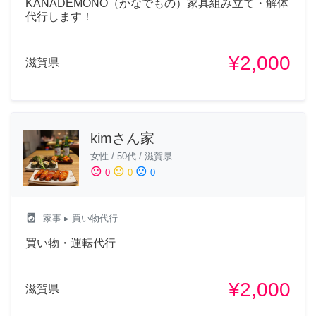
KANADEMONO（かなでもの）家具組み立て・解体
代行します！
¥2,000
滋賀県
kimさん家
女性
/
50代
/
滋賀県
sentiment_satisfied
sentiment_neutral
sentiment_dissatisfied
0
0
0
local_laundry_service
家事
▸ 買い物代行
買い物・運転代行
¥2,000
滋賀県