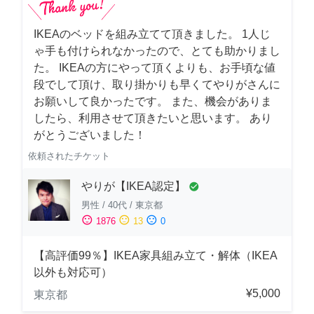
IKEAのベッドを組み立てて頂きました。 1人じ
ゃ手も付けられなかったので、とても助かりまし
た。 IKEAの方にやって頂くよりも、お手頃な値
段でして頂け、取り掛かりも早くてやりがさんに
お願いして良かったです。 また、機会がありま
したら、利用させて頂きたいと思います。 あり
がとうございました！
依頼されたチケット
やりが【IKEA認定】
check_circle
男性
/
40代
/
東京都
sentiment_satisfied
sentiment_neutral
sentiment_dissatisfied
1876
13
0
【高評価99％】IKEA家具組み立て・解体（IKEA
以外も対応可）
¥5,000
東京都