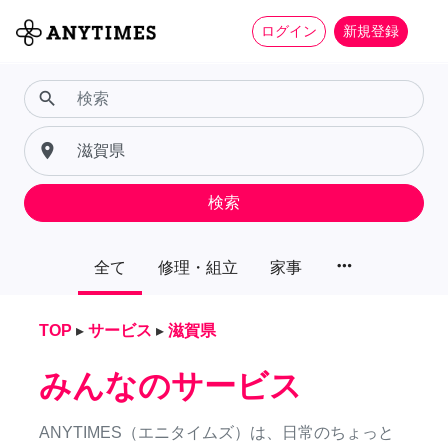
ログイン
新規登録
search
place
検索
more_horiz
全て
修理・組立
家事
TOP
▸
サービス
▸
滋賀県
みんなのサービス
ANYTIMES（エニタイムズ）は、日常のちょっと