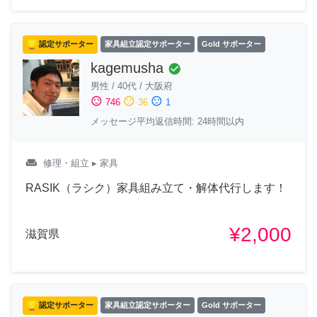
認定サポーター
家具組立認定サポーター
Gold サポーター
kagemusha
check_circle
男性
/
40代
/
大阪府
sentiment_satisfied
sentiment_neutral
sentiment_dissatisfied
746
36
1
メッセージ平均返信時間: 24時間以内
weekend
修理・組立
▸ 家具
RASIK（ラシク）家具組み立て・解体代行します！
¥2,000
滋賀県
認定サポーター
家具組立認定サポーター
Gold サポーター