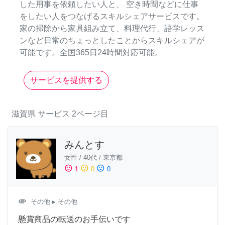
した用事を依頼したい人と、 空き時間などに仕事
をしたい人をつなげるスキルシェアサービスです。
家の掃除から家具組み立て、料理代行、語学レッス
ンなど日常のちょっとしたことからスキルシェアが
可能です。全国365日24時間対応可能。
サービスを提供する
滋賀県
サービス
2ページ目
みんとす
女性
/
40代
/
東京都
sentiment_satisfied
sentiment_neutral
sentiment_dissatisfied
1
0
0
attachment
その他
▸ その他
懸賞商品の転送のお手伝いです