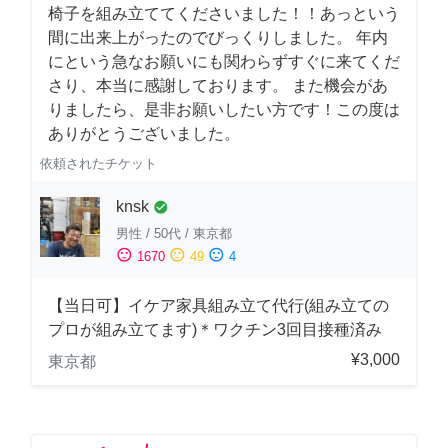
椅子を組み立ててくださいました！！あっという
間に出来上がったのでびっくりしました。 年内
にという急なお願いにも関わらずすぐに来てくだ
さり、本当に感謝しております。 また機会があ
りましたら、是非お願いしたい方です！この度は
ありがとうございました。
依頼されたチケット
knsk
check_circle
男性
/
50代
/
東京都
sentiment_satisfied
sentiment_neutral
sentiment_dissatisfied
1670
49
4
【当日可】イケア家具組み立て代行(組み立ての
プロが組み立てます)＊ワクチン3回目接種済み
¥3,000
東京都