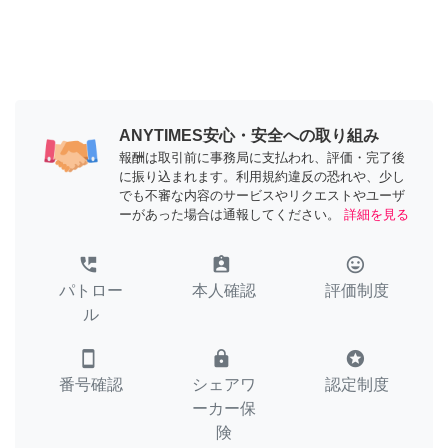
ANYTIMES安心・安全への取り組み
報酬は取引前に事務局に支払われ、評価・完了後
に振り込まれます。利用規約違反の恐れや、少し
でも不審な内容のサービスやリクエストやユーザ
ーがあった場合は通報してください。
詳細を見る
perm_phone_msg
assignment_ind
tag_faces
パトロー
本人確認
評価制度
ル
smartphone
lock
stars
番号確認
シェアワ
認定制度
ーカー保
険