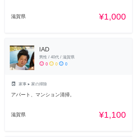
¥1,000
滋賀県
IAD
男性
/
40代
/
滋賀県
sentiment_satisfied
sentiment_neutral
sentiment_dissatisfied
0
0
0
local_laundry_service
家事
▸ 家の掃除
アパート、マンション清掃。
¥1,100
滋賀県