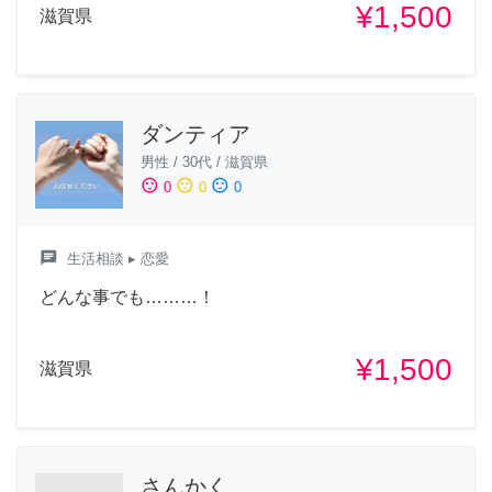
¥1,500
滋賀県
ダンティア
男性
/
30代
/
滋賀県
sentiment_satisfied
sentiment_neutral
sentiment_dissatisfied
0
0
0
chat
生活相談
▸ 恋愛
どんな事でも………！
¥1,500
滋賀県
さんかく