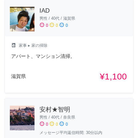
IAD
男性
/
40代
/
滋賀県
sentiment_satisfied
sentiment_neutral
sentiment_dissatisfied
0
0
0
local_laundry_service
家事
▸ 家の掃除
アパート、マンション清掃。
¥1,100
滋賀県
安村★智明
男性
/
40代
/
奈良県
sentiment_satisfied
sentiment_neutral
sentiment_dissatisfied
0
0
0
メッセージ平均返信時間: 30分以内