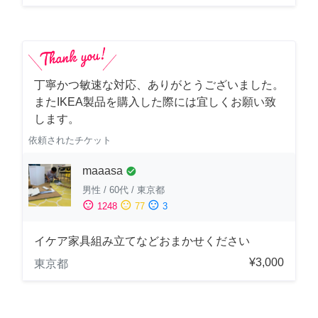
丁寧かつ敏速な対応、ありがとうございました。
またIKEA製品を購入した際には宜しくお願い致
します。
依頼されたチケット
maaasa
check_circle
男性
/
60代
/
東京都
sentiment_satisfied
sentiment_neutral
sentiment_dissatisfied
1248
77
3
イケア家具組み立てなどおまかせください
¥3,000
東京都