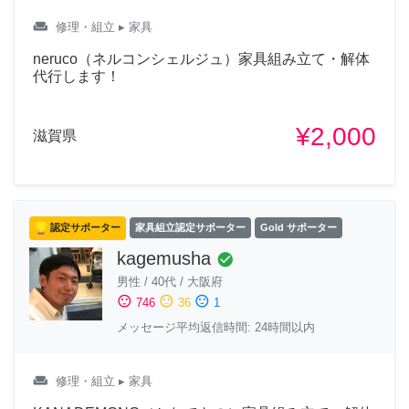
weekend
修理・組立
▸ 家具
neruco（ネルコンシェルジュ）家具組み立て・解体
代行します！
¥2,000
滋賀県
認定サポーター
家具組立認定サポーター
Gold サポーター
kagemusha
check_circle
男性
/
40代
/
大阪府
sentiment_satisfied
sentiment_neutral
sentiment_dissatisfied
746
36
1
メッセージ平均返信時間: 24時間以内
weekend
修理・組立
▸ 家具