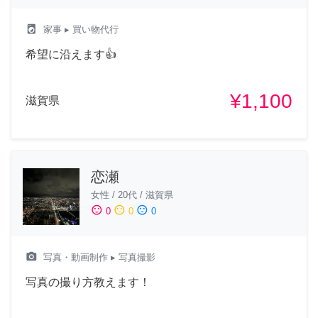
local_laundry_service
家事
▸ 買い物代行
希望に沿えます👍
¥1,100
滋賀県
恋瀬
女性
/
20代
/
滋賀県
sentiment_satisfied
sentiment_neutral
sentiment_dissatisfied
0
0
0
camera_alt
写真・動画制作
▸ 写真撮影
写真の撮り方教えます！