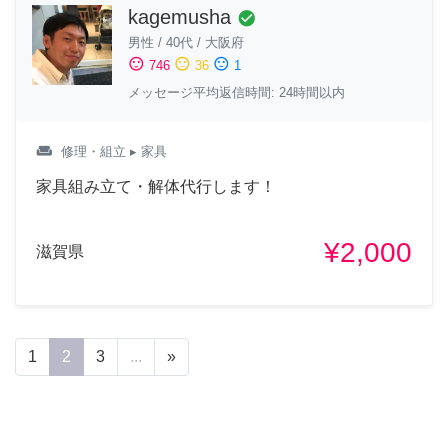
kagemusha
check_circle
男性
/
40代
/
大阪府
sentiment_satisfied
sentiment_neutral
sentiment_dissatisfied
746
36
1
メッセージ平均返信時間: 24時間以内
weekend
修理・組立
▸ 家具
家具組み立て・解体代行します！
¥2,000
滋賀県
1
2
3
...
»