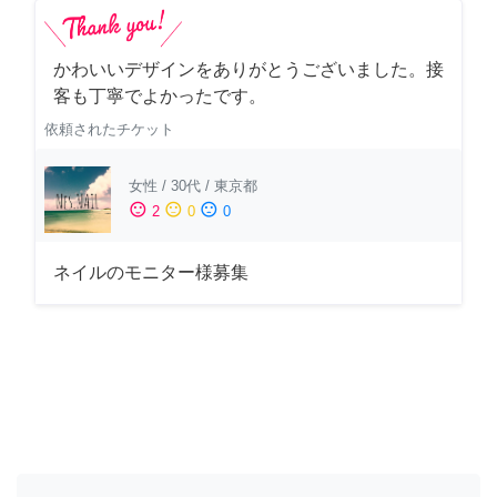
かわいいデザインをありがとうございました。接
客も丁寧でよかったです。
依頼されたチケット
女性
/
30代
/
東京都
sentiment_satisfied
sentiment_neutral
sentiment_dissatisfied
2
0
0
ネイルのモニター様募集