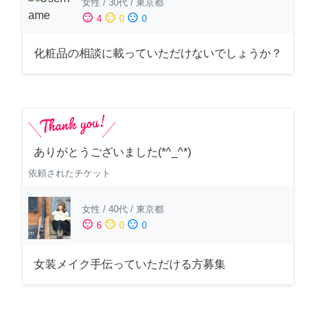
女性
/
30代
/
東京都
sentiment_satisfied
sentiment_neutral
sentiment_dissatisfied
4
0
0
化粧品の相談に載っていただけないでしょうか？
ありがとうございました(*^_^*)
依頼されたチケット
女性
/
40代
/
東京都
sentiment_satisfied
sentiment_neutral
sentiment_dissatisfied
6
0
0
女装メイク手伝っていただける方募集