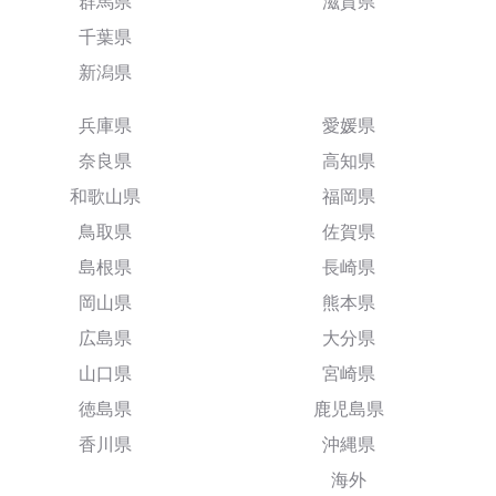
群馬県
滋賀県
千葉県
新潟県
兵庫県
愛媛県
奈良県
高知県
和歌山県
福岡県
鳥取県
佐賀県
島根県
長崎県
岡山県
熊本県
広島県
大分県
山口県
宮崎県
徳島県
鹿児島県
香川県
沖縄県
海外