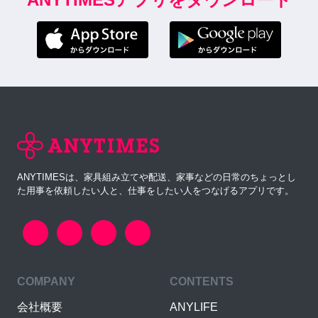
ANYTIMESは、家具組み立てや配送、家事などの日常のちょっとし
た用事を依頼したい人と、仕事をしたい人をつなげるアプリです。
COMPANY
CONTENTS
会社概要
ANYLIFE