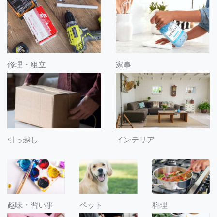
修理・組立
家事
引っ越し
インテリア
趣味・習い事
ペット
料理