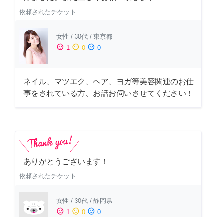
依頼されたチケット
女性
/
30代
/
東京都
sentiment_satisfied
sentiment_neutral
sentiment_dissatisfied
1
0
0
ネイル、マツエク、ヘア、ヨガ等美容関連のお仕
事をされている方、お話お伺いさせてください！
ありがとうございます！
依頼されたチケット
女性
/
30代
/
静岡県
sentiment_satisfied
sentiment_neutral
sentiment_dissatisfied
1
0
0