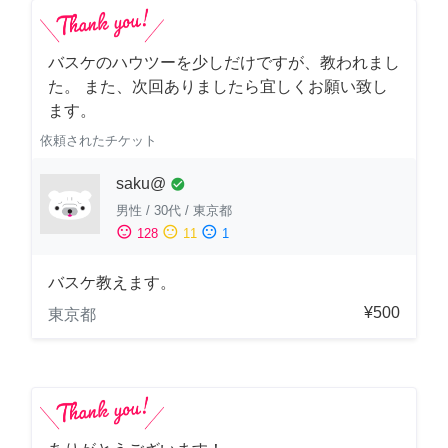
バスケのハウツーを少しだけですが、教われまし
た。 また、次回ありましたら宜しくお願い致し
ます。
依頼されたチケット
saku@
check_circle
男性
/
30代
/
東京都
sentiment_satisfied
sentiment_neutral
sentiment_dissatisfied
128
11
1
バスケ教えます。
¥500
東京都