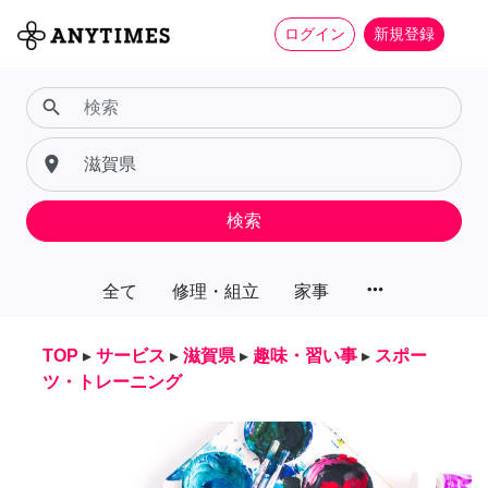
ログイン
新規登録
search
place
検索
more_horiz
全て
修理・組立
家事
TOP
▸
サービス
▸
滋賀県
▸
趣味・習い事
▸
スポー
ツ・トレーニング