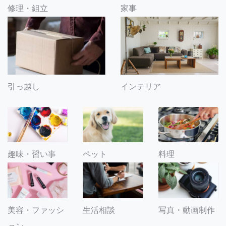
修理・組立
家事
引っ越し
インテリア
趣味・習い事
ペット
料理
美容・ファッシ
生活相談
写真・動画制作