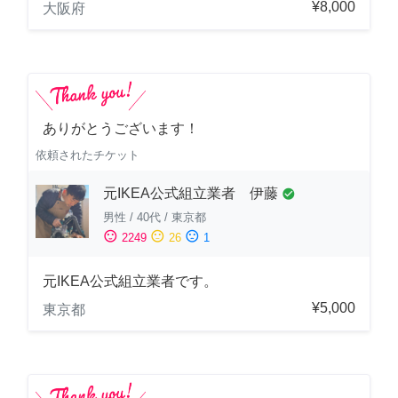
¥8,000
大阪府
ありがとうございます！
依頼されたチケット
元IKEA公式組立業者 伊藤
check_circle
男性
/
40代
/
東京都
sentiment_satisfied
sentiment_neutral
sentiment_dissatisfied
2249
26
1
元IKEA公式組立業者です。
¥5,000
東京都