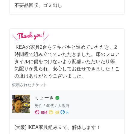
不要品回収、ゴミ出し
IKEAの家具2台をテキパキと進めていただき、2
時間程で組み立てていただきました。床のフロア
タイルに傷をつけないよう配慮いただいたり等、
気配りが見られ、安心してお任せできました！こ
の度はありがとうございました。
依頼されたチケット
りょーき
check_circle
男性
/
40代
/
大阪府
sentiment_satisfied
sentiment_neutral
sentiment_dissatisfied
984
49
5
[大阪] IKEA家具組み立て、解体します！