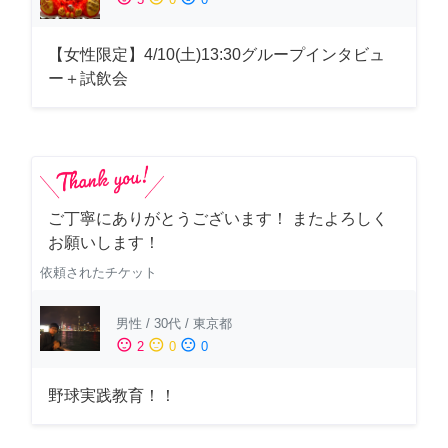
【女性限定】4/10(土)13:30グループインタビュ
ー＋試飲会
ご丁寧にありがとうございます！ またよろしく
お願いします！
依頼されたチケット
男性
/
30代
/
東京都
sentiment_satisfied
sentiment_neutral
sentiment_dissatisfied
2
0
0
野球実践教育！！