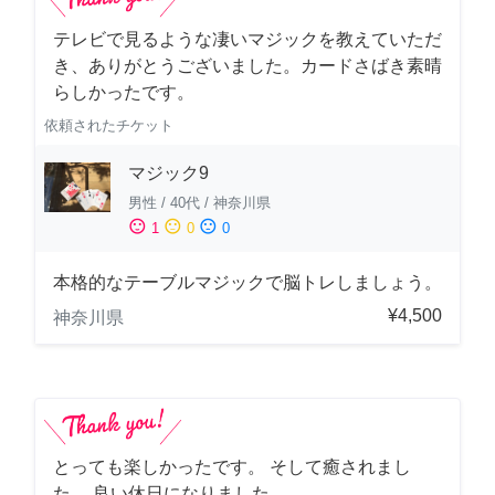
テレビで見るような凄いマジックを教えていただ
き、ありがとうございました。カードさばき素晴
らしかったです。
依頼されたチケット
マジック9
男性
/
40代
/
神奈川県
sentiment_satisfied
sentiment_neutral
sentiment_dissatisfied
1
0
0
本格的なテーブルマジックで脳トレしましょう。
¥4,500
神奈川県
とっても楽しかったです。 そして癒されまし
た。 良い休日になりました。