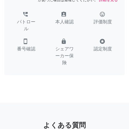
perm_phone_msg
assignment_ind
tag_faces
パトロー
本人確認
評価制度
ル
smartphone
lock
stars
番号確認
シェアワ
認定制度
ーカー保
険
よくある質問