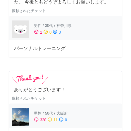
た。 今後ともどうぞよろしくお願いします。
依頼されたチケット
男性
/
30代
/
神奈川県
sentiment_satisfied
sentiment_neutral
sentiment_dissatisfied
1
0
0
パーソナルトレーニング
ありがとうございます！
依頼されたチケット
男性
/
50代
/
大阪府
sentiment_satisfied
sentiment_neutral
sentiment_dissatisfied
320
11
0