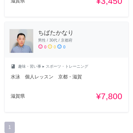
¥3,450
滋賀県
ちばたかなり
男性
/
30代
/
京都府
sentiment_satisfied
sentiment_neutral
sentiment_dissatisfied
0
0
0
class
趣味・習い事
▸ スポーツ・トレーニング
水泳 個人レッスン 京都・滋賀
¥7,800
滋賀県
1