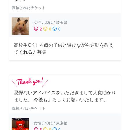
依頼されたチケット
女性
/
30代
/
埼玉県
sentiment_satisfied
sentiment_neutral
sentiment_dissatisfied
2
0
0
高校生OK！４歳の子供と遊びながら運動を教え
てくれる方募集
忌憚ないアドバイスをいただきまして大変助かり
ました。 今後もよろしくお願いいたします。
依頼されたチケット
女性
/
40代
/
東京都
sentiment_satisfied
sentiment_neutral
sentiment_dissatisfied
5
0
0