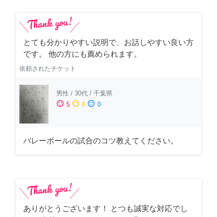
とても分かりやすい説明で、お話しやすい良い方
です。 他の方にも薦められます。
依頼されたチケット
男性
/
30代
/
千葉県
sentiment_satisfied
sentiment_neutral
sentiment_dissatisfied
5
0
0
バレーボールの試合のコツ教えてください。
ありがとうございます！ とつも誠実な対応でし