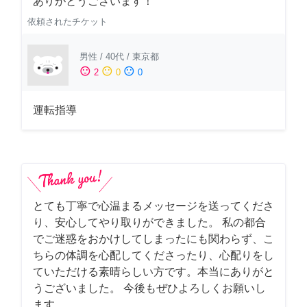
ありがとうございます！
依頼されたチケット
男性
/
40代
/
東京都
sentiment_satisfied
sentiment_neutral
sentiment_dissatisfied
2
0
0
運転指導
とても丁寧で心温まるメッセージを送ってくださ
り、安心してやり取りができました。 私の都合
でご迷惑をおかけしてしまったにも関わらず、こ
ちらの体調を心配してくださったり、心配りをし
ていただける素晴らしい方です。本当にありがと
うございました。 今後もぜひよろしくお願いし
ます。