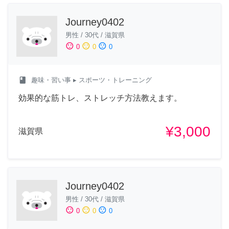
Journey0402
男性
/
30代
/
滋賀県
sentiment_satisfied
sentiment_neutral
sentiment_dissatisfied
0
0
0
class
趣味・習い事
▸ スポーツ・トレーニング
効果的な筋トレ、ストレッチ方法教えます。
¥3,000
滋賀県
Journey0402
男性
/
30代
/
滋賀県
sentiment_satisfied
sentiment_neutral
sentiment_dissatisfied
0
0
0