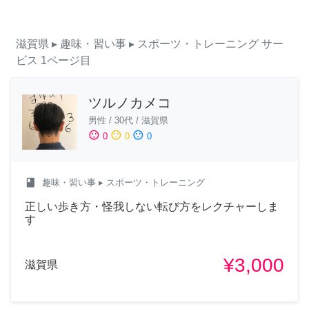
滋賀県
▸ 趣味・習い事
▸ スポーツ・トレーニング
サー
ビス
1ページ目
ツルノカメコ
男性
/
30代
/
滋賀県
sentiment_satisfied
sentiment_neutral
sentiment_dissatisfied
0
0
0
class
趣味・習い事
▸ スポーツ・トレーニング
正しい歩き方・怪我しない転び方をレクチャーしま
す
¥3,000
滋賀県