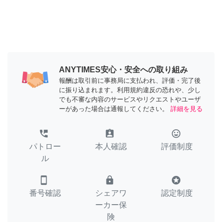
ANYTIMES安心・安全への取り組み
報酬は取引前に事務局に支払われ、評価・完了後
に振り込まれます。利用規約違反の恐れや、少し
でも不審な内容のサービスやリクエストやユーザ
ーがあった場合は通報してください。
詳細を見る
perm_phone_msg
assignment_ind
tag_faces
パトロー
本人確認
評価制度
ル
smartphone
lock
stars
番号確認
シェアワ
認定制度
ーカー保
険