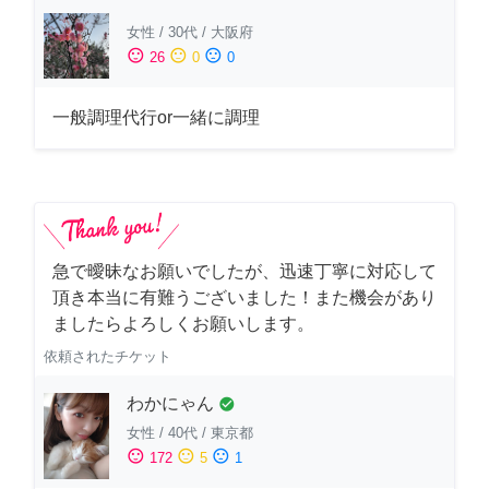
女性
/
30代
/
大阪府
sentiment_satisfied
sentiment_neutral
sentiment_dissatisfied
26
0
0
一般調理代行or一緒に調理
急で曖昧なお願いでしたが、迅速丁寧に対応して
頂き本当に有難うございました！また機会があり
ましたらよろしくお願いします。
依頼されたチケット
わかにゃん
check_circle
女性
/
40代
/
東京都
sentiment_satisfied
sentiment_neutral
sentiment_dissatisfied
172
5
1