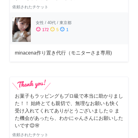
依頼されたチケット
女性
/
40代
/
東京都
sentiment_satisfied
sentiment_neutral
sentiment_dissatisfied
172
5
1
minacena作り置き代行（モニターさま専用)
お菓子もラッピングもプロ級で本当に助かりまし
た！！ 始終とても親切で、無理なお願いも快く
受け入れてくれてありがとうございました☺️ ま
た機会があったら、わかにゃんさんにお願いした
いです😌🌸
依頼されたチケット