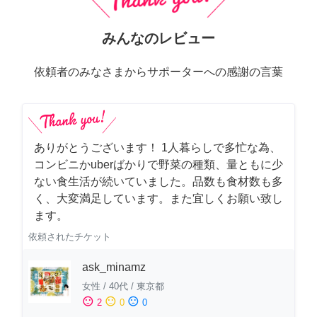
みんなのレビュー
依頼者のみなさまからサポーターへの感謝の言葉
ありがとうございます！ 1人暮らしで多忙な為、
コンビニかuberばかりで野菜の種類、量ともに少
ない食生活が続いていました。品数も食材数も多
く、大変満足しています。また宜しくお願い致し
ます。
依頼されたチケット
ask_minamz
女性
/
40代
/
東京都
sentiment_satisfied
sentiment_neutral
sentiment_dissatisfied
2
0
0