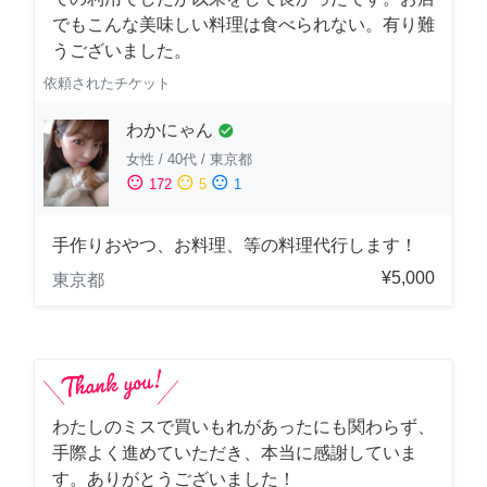
でもこんな美味しい料理は食べられない。有り難
うございました。
依頼されたチケット
わかにゃん
check_circle
女性
/
40代
/
東京都
sentiment_satisfied
sentiment_neutral
sentiment_dissatisfied
172
5
1
手作りおやつ、お料理、等の料理代行します！
¥5,000
東京都
わたしのミスで買いもれがあったにも関わらず、
手際よく進めていただき、本当に感謝していま
す。ありがとうございました！