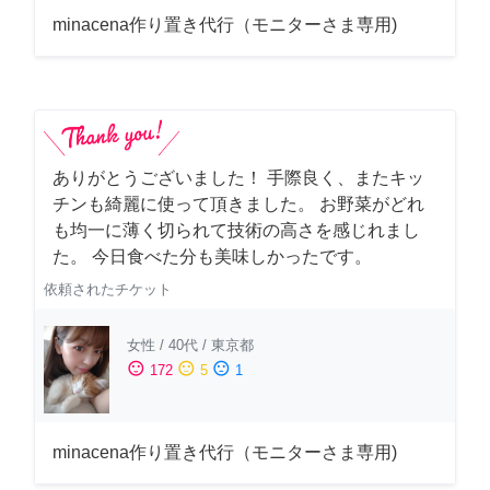
minacena作り置き代行（モニターさま専用)
ありがとうございました！ 手際良く、またキッ
チンも綺麗に使って頂きました。 お野菜がどれ
も均一に薄く切られて技術の高さを感じれまし
た。 今日食べた分も美味しかったです。
依頼されたチケット
女性
/
40代
/
東京都
sentiment_satisfied
sentiment_neutral
sentiment_dissatisfied
172
5
1
minacena作り置き代行（モニターさま専用)