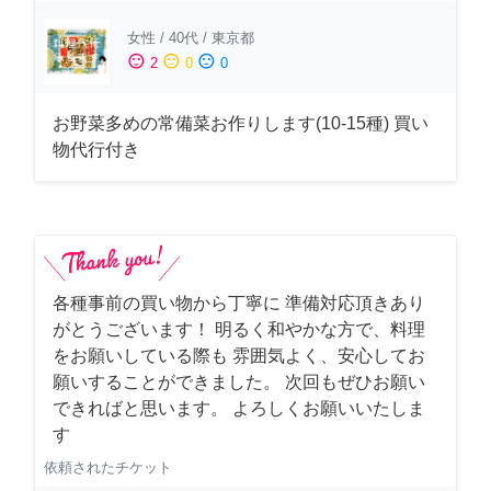
女性
/
40代
/
東京都
sentiment_satisfied
sentiment_neutral
sentiment_dissatisfied
2
0
0
お野菜多めの常備菜お作りします(10-15種) 買い
物代行付き
各種事前の買い物から丁寧に 準備対応頂きあり
がとうございます！ 明るく和やかな方で、料理
をお願いしている際も 雰囲気よく、安心してお
願いすることができました。 次回もぜひお願い
できればと思います。 よろしくお願いいたしま
す
依頼されたチケット