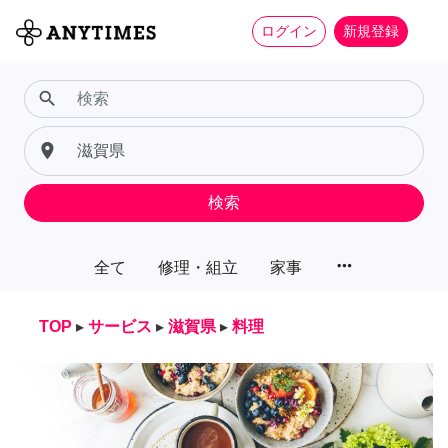
ログイン
新規登録
search
place
検索
more_horiz
全て
修理・組立
家事
TOP
▸
サービス
▸
滋賀県
▸
料理