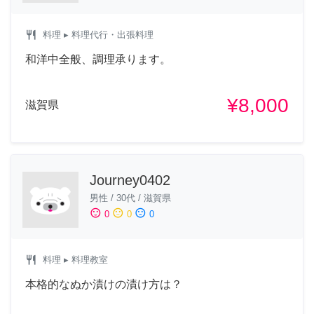
restaurant
料理
▸ 料理代行・出張料理
和洋中全般、調理承ります。
¥8,000
滋賀県
Journey0402
男性
/
30代
/
滋賀県
sentiment_satisfied
sentiment_neutral
sentiment_dissatisfied
0
0
0
restaurant
料理
▸ 料理教室
本格的なぬか漬けの漬け方は？