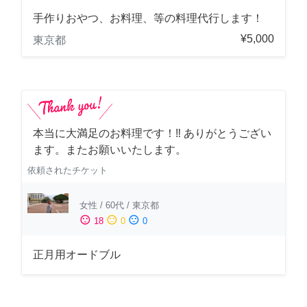
手作りおやつ、お料理、等の料理代行します！
¥5,000
東京都
本当に大満足のお料理です！‼️ ありがとうござい
ます。またお願いいたします。
依頼されたチケット
女性
/
60代
/
東京都
sentiment_satisfied
sentiment_neutral
sentiment_dissatisfied
18
0
0
正月用オードブル