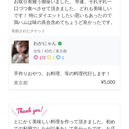
お取引有難う御座いました。 早速、それぞれ一
口づつ食べさせて頂きました。 どれも美味しい
です！ 特にダイエットしたい思いもあったので
鶏ハムは味の具合含めてちょうど良かったです。
依頼されたチケット
わかにゃん
check_circle
女性
/
40代
/
東京都
sentiment_satisfied
sentiment_neutral
sentiment_dissatisfied
172
5
1
手作りおやつ、お料理、等の料理代行します！
¥5,000
東京都
とにかく美味しい料理を作って頂きました。初め
ての利用でしたが以来をして良かったです。お店