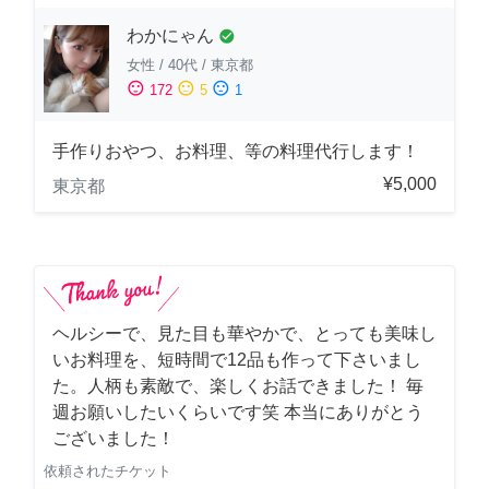
わかにゃん
check_circle
女性
/
40代
/
東京都
sentiment_satisfied
sentiment_neutral
sentiment_dissatisfied
172
5
1
手作りおやつ、お料理、等の料理代行します！
¥5,000
東京都
ヘルシーで、見た目も華やかで、とっても美味し
いお料理を、短時間で12品も作って下さいまし
た。人柄も素敵で、楽しくお話できました！ 毎
週お願いしたいくらいです笑 本当にありがとう
ございました！
依頼されたチケット