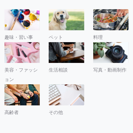
趣味・習い事
ペット
料理
美容・ファッシ
生活相談
写真・動画制作
ョン
その他
高齢者