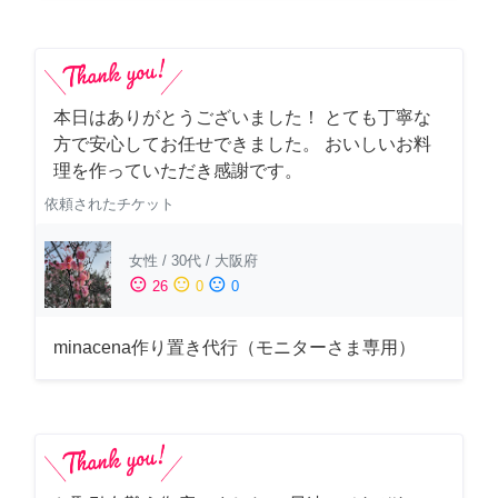
本日はありがとうございました！ とても丁寧な
方で安心してお任せできました。 おいしいお料
理を作っていただき感謝です。
依頼されたチケット
女性
/
30代
/
大阪府
sentiment_satisfied
sentiment_neutral
sentiment_dissatisfied
26
0
0
minacena作り置き代行（モニターさま専用）