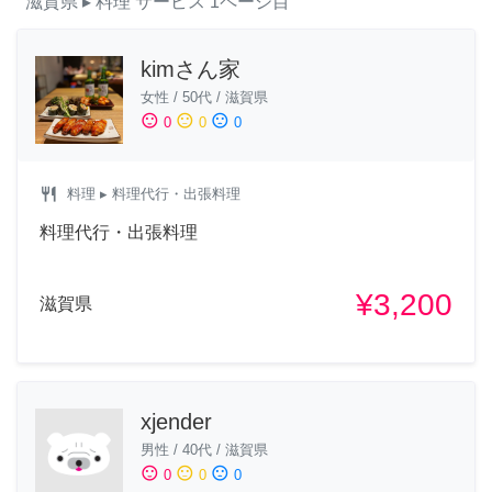
滋賀県
▸ 料理
サービス
1ページ目
kimさん家
女性
/
50代
/
滋賀県
sentiment_satisfied
sentiment_neutral
sentiment_dissatisfied
0
0
0
restaurant
料理
▸ 料理代行・出張料理
料理代行・出張料理
¥3,200
滋賀県
xjender
男性
/
40代
/
滋賀県
sentiment_satisfied
sentiment_neutral
sentiment_dissatisfied
0
0
0