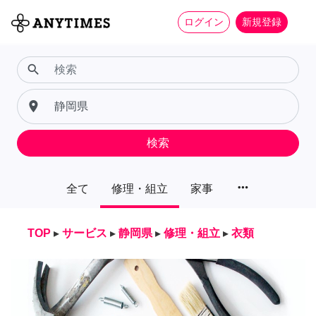
ログイン
新規登録
search
place
検索
more_horiz
全て
修理・組立
家事
TOP
▸
サービス
▸
静岡県
▸
修理・組立
▸
衣類