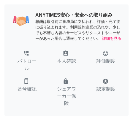
ANYTIMES安心・安全への取り組み
報酬は取引前に事務局に支払われ、評価・完了後
に振り込まれます。利用規約違反の恐れや、少し
でも不審な内容のサービスやリクエストやユーザ
ーがあった場合は通報してください。
詳細を見る
perm_phone_msg
assignment_ind
tag_faces
パトロー
本人確認
評価制度
ル
smartphone
lock
stars
番号確認
シェアワ
認定制度
ーカー保
険