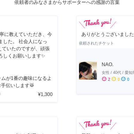
依頼者のみなさまからサポーターへの感謝の言葉
丁寧に教えていただき、今
ありがとうございました
ました。 社会人になっ
依頼されたチケット
えていたのですが、頑張
ろしくお願いします✨
NAO.
女性
/
40代
/
愛知
ラムが1番の趣味になるよ
sentiment_satisfied
sentiment_neutral
sentiment_dissatisfied
2
0
0
手伝いします🥁
¥1,300
府