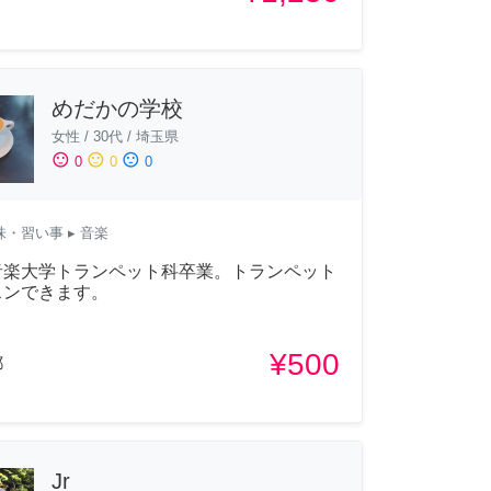
めだかの学校
女性
/
30代
/
埼玉県
sentiment_satisfied
sentiment_neutral
sentiment_dissatisfied
0
0
0
味・習い事
▸ 音楽
音楽大学トランペット科卒業。トランペット
スンできます。
¥500
都
Jr