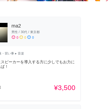
ma2
男性
/
30代
/
東京都
sentiment_satisfied
sentiment_neutral
sentiment_dissatisfied
0
0
0
味・習い事
▸ 音楽
にスピーカーを導入する方に少しでもお力に
れば！
¥3,500
都