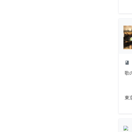
class
歌
東