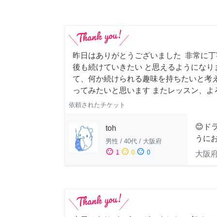
昨日はありがとうございました 非常に
後も続けていきたい と思えるようになり
て、何か続けられる趣味を持ちたいと考
ってみたいと思います またレッスン、よ
依頼されたチケット
😊ド
toh
うにお
男性
/
40代
/
大阪府
sentiment_satisfied
sentiment_neutral
sentiment_dissatisfied
1
0
0
大阪