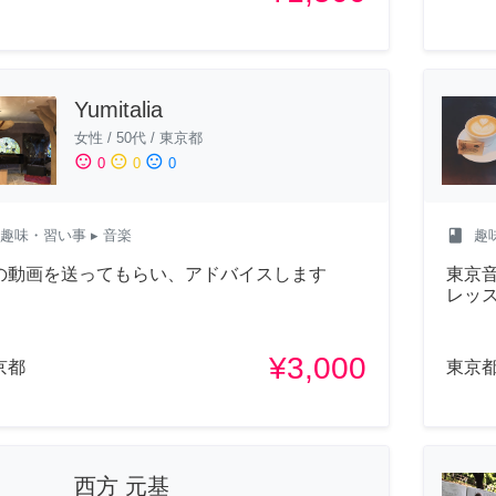
Yumitalia
女性
/
50代
/
東京都
sentiment_satisfied
sentiment_neutral
sentiment_dissatisfied
0
0
0
class
趣味・習い事
▸ 音楽
趣
の動画を送ってもらい、アドバイスします
東京
レッ
¥3,000
京都
東京
西方 元基