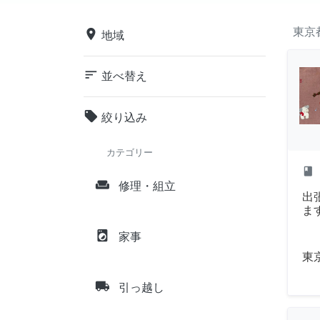
東京
place
地域
sort
並べ替え
local_offer
絞り込み
カテゴリー
class
weekend
修理・組立
出
ま
local_laundry_service
家事
東
local_shipping
引っ越し