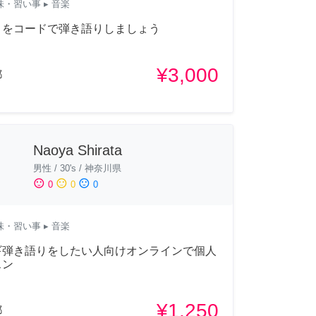
味・習い事
▸ 音楽
ノをコードで弾き語りしましょう
¥3,000
都
Naoya Shirata
男性
/
30's
/
神奈川県
sentiment_satisfied
sentiment_neutral
sentiment_dissatisfied
0
0
0
味・習い事
▸ 音楽
ギ弾き語りをしたい人向けオンラインで個人
スン
¥1,250
都