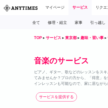
マイページ
サービス
リクエ
全て
修理・組立
家事
引っ越し
TOP
▸
サービス
▸
東京都
▸
趣味・習い事
▸
音楽のサービス
ピアノ、ギター、歌などのレッスンをスキル
てみませんか？プロの方から、「得意」を
インレッスンも可能なので、家に居ながら
サービスを提供する