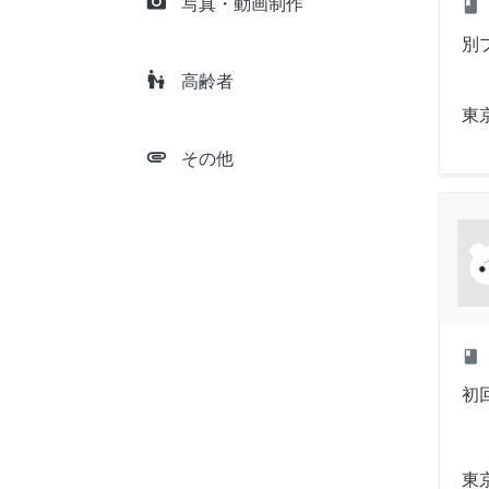
camera_alt
写真・動画制作
class
別
escalator_warning
高齢者
東
attachment
その他
class
初
東