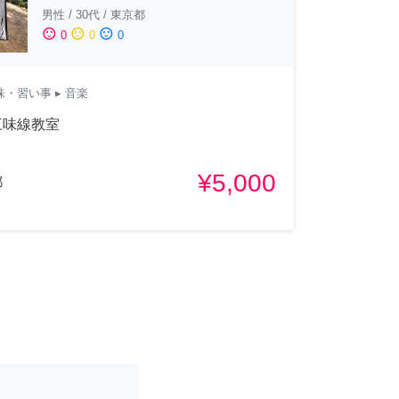
男性
/
30代
/
東京都
sentiment_satisfied
sentiment_neutral
sentiment_dissatisfied
0
0
0
味・習い事
▸ 音楽
三味線教室
¥5,000
都