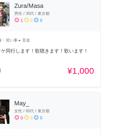
Zura/Masa
男性
/
30代
/
東京都
sentiment_satisfied
sentiment_neutral
sentiment_dissatisfied
1
0
0
味・習い事
▸ 音楽
オケ同行します！歌聴きます！歌います！
¥1,000
都
May_
女性
/
60代
/
東京都
sentiment_satisfied
sentiment_neutral
sentiment_dissatisfied
0
0
0