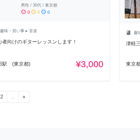
男性
/
30代
/
東京都
sentiment_satisfied
sentiment_neutral
sentiment_dissatisfied
0
0
0
趣味・習い事
▸ 音楽
class
趣
心者向けのギターレッスンします！
津軽
¥3,000
田駅 (東京都)
東京
2
...
»