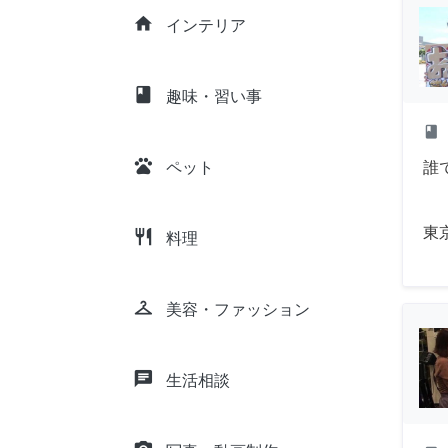
home
インテリア
class
趣味・習い事
class
pets
誰
ペット
東
restaurant
料理
checkroom
美容・ファッション
chat
生活相談