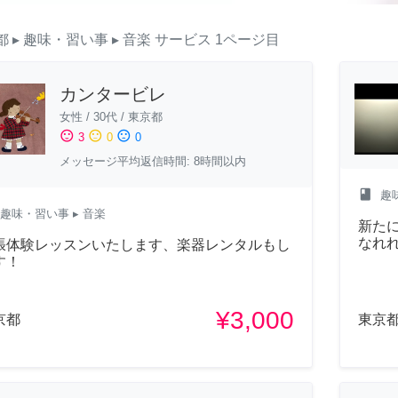
都
▸ 趣味・習い事
▸ 音楽
サービス
1ページ目
カンタービレ
女性
/
30代
/
東京都
sentiment_satisfied
sentiment_neutral
sentiment_dissatisfied
3
0
0
メッセージ平均返信時間: 8時間以内
class
趣
趣味・習い事
▸ 音楽
新た
なれ
張体験レッスンいたします、楽器レンタルもし
す！
¥3,000
京都
東京