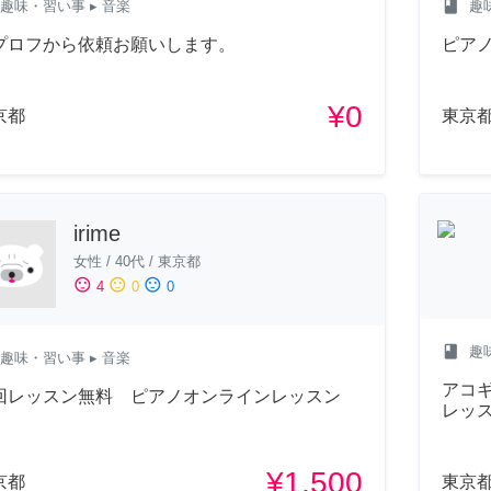
class
趣味・習い事
▸ 音楽
趣
プロフから依頼お願いします。
ピア
¥0
京都
東京
irime
女性
/
40代
/
東京都
sentiment_satisfied
sentiment_neutral
sentiment_dissatisfied
4
0
0
class
趣
趣味・習い事
▸ 音楽
アコ
回レッスン無料 ピアノオンラインレッスン
レッ
¥1,500
京都
東京