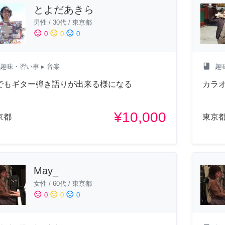
とよだあきら
男性
/
30代
/
東京都
sentiment_satisfied
sentiment_neutral
sentiment_dissatisfied
0
0
0
class
趣味・習い事
▸ 音楽
趣
でもギター弾き語りが出来る様になる
カラ
¥10,000
京都
東京
May_
女性
/
60代
/
東京都
sentiment_satisfied
sentiment_neutral
sentiment_dissatisfied
0
0
0