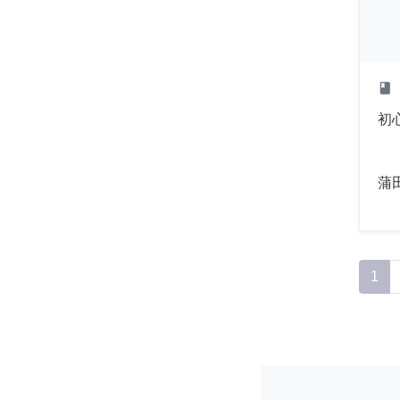
class
初
蒲
1