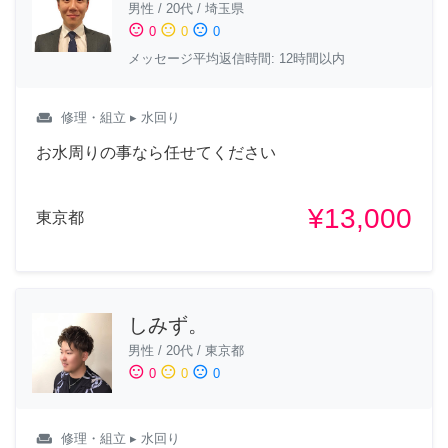
男性
/
20代
/
埼玉県
sentiment_satisfied
sentiment_neutral
sentiment_dissatisfied
0
0
0
メッセージ平均返信時間: 12時間以内
weekend
修理・組立
▸ 水回り
お水周りの事なら任せてください
¥13,000
東京都
しみず。
男性
/
20代
/
東京都
sentiment_satisfied
sentiment_neutral
sentiment_dissatisfied
0
0
0
weekend
修理・組立
▸ 水回り