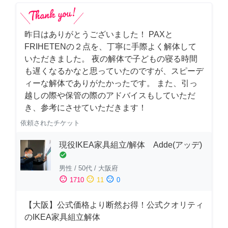
昨日はありがとうございました！ PAXと
FRIHETENの２点を、丁寧に手際よく解体して
いただきました。 夜の解体で子どもの寝る時間
も遅くなるかなと思っていたのですが、スピーデ
ィーな解体でありがたかったです。 また、引っ
越しの際や保管の際のアドバイスもしていただ
き、参考にさせていただきます！
依頼されたチケット
現役IKEA家具組立/解体 Adde(アッデ)
check_circle
男性
/
50代
/
大阪府
sentiment_satisfied
sentiment_neutral
sentiment_dissatisfied
1710
11
0
【大阪】公式価格より断然お得！公式クオリティ
のIKEA家具組立解体