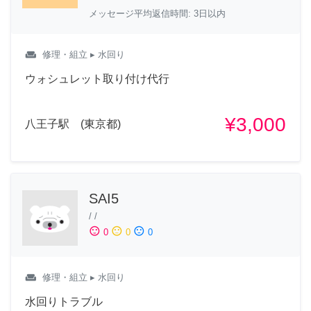
メッセージ平均返信時間: 3日以内
weekend
修理・組立
▸ 水回り
ウォシュレット取り付け代行
¥3,000
八王子駅 (東京都)
SAI5
/
/
sentiment_satisfied
sentiment_neutral
sentiment_dissatisfied
0
0
0
weekend
修理・組立
▸ 水回り
水回りトラブル