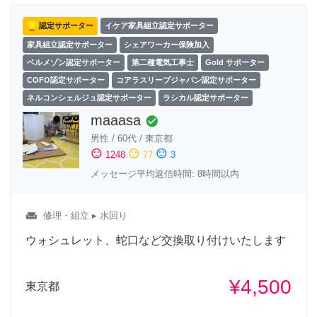
認定サポーター
イケア家具組立認定サポーター
家具組立認定サポーター
シェアワーカー保険加入
ベルメゾン認定サポーター
第二種電気工事士
Gold サポーター
COFO認定サポーター
コアラスリープジャパン認定サポーター
ネルコンシェルジュ認定サポーター
ラシカル認定サポーター
maaasa
check_circle
男性
/
60代
/
東京都
sentiment_satisfied
sentiment_neutral
sentiment_dissatisfied
1248
77
3
メッセージ平均返信時間: 8時間以内
weekend
修理・組立
▸ 水回り
ウォシュレット、蛇口など交換取り付けいたします
¥4,500
東京都