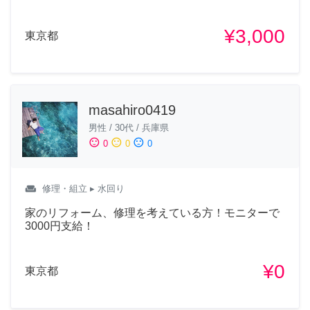
¥3,000
東京都
masahiro0419
男性
/
30代
/
兵庫県
sentiment_satisfied
sentiment_neutral
sentiment_dissatisfied
0
0
0
weekend
修理・組立
▸ 水回り
家のリフォーム、修理を考えている方！モニターで
3000円支給！
¥0
東京都