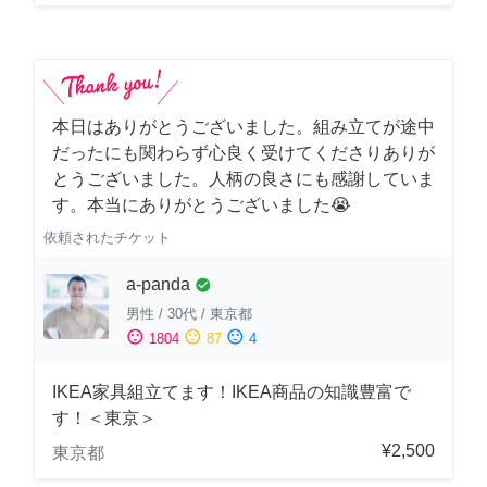
本日はありがとうございました。組み立てが途中
だったにも関わらず心良く受けてくださりありが
とうございました。人柄の良さにも感謝していま
す。本当にありがとうございました😭
依頼されたチケット
a-panda
check_circle
男性
/
30代
/
東京都
sentiment_satisfied
sentiment_neutral
sentiment_dissatisfied
1804
87
4
IKEA家具組立てます！IKEA商品の知識豊富で
す！＜東京＞
¥2,500
東京都