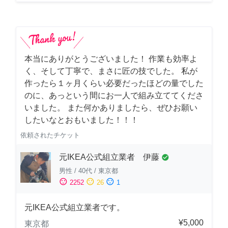
本当にありがとうございました！ 作業も効率よ
く、そして丁寧で、まさに匠の技でした。 私が
作ったら１ヶ月くらい必要だったほどの量でした
のに、あっという間にお一人で組み立ててくださ
いました。 また何かありましたら、ぜひお願い
したいなとおもいました！！！
依頼されたチケット
元IKEA公式組立業者 伊藤
check_circle
男性
/
40代
/
東京都
sentiment_satisfied
sentiment_neutral
sentiment_dissatisfied
2252
26
1
元IKEA公式組立業者です。
¥5,000
東京都