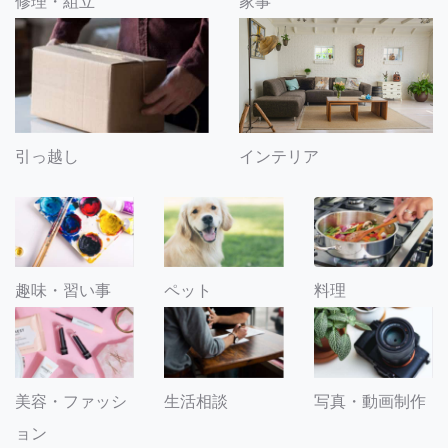
修理・組立
家事
引っ越し
インテリア
趣味・習い事
ペット
料理
美容・ファッシ
生活相談
写真・動画制作
ョン