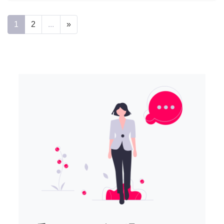
1
2
...
»