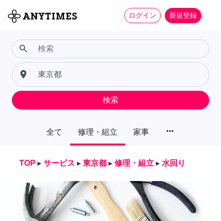
ログイン
新規登録
search
place
検索
more_horiz
全て
修理・組立
家事
TOP
▸
サービス
▸
東京都
▸
修理・組立
▸
水回り