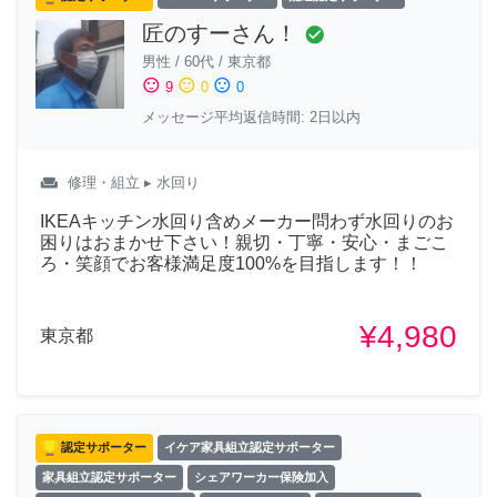
匠のすーさん！
check_circle
男性
/
60代
/
東京都
sentiment_satisfied
sentiment_neutral
sentiment_dissatisfied
9
0
0
メッセージ平均返信時間: 2日以内
weekend
修理・組立
▸ 水回り
IKEAキッチン水回り含めメーカー問わず水回りのお
困りはおまかせ下さい！親切・丁寧・安心・まごこ
ろ・笑顔でお客様満足度100%を目指します！！
¥4,980
東京都
認定サポーター
イケア家具組立認定サポーター
家具組立認定サポーター
シェアワーカー保険加入