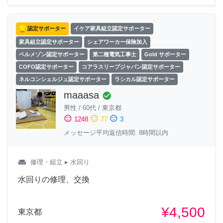
認定サポーター
イケア家具組立認定サポーター
家具組立認定サポーター
シェアワーカー保険加入
ベルメゾン認定サポーター
第二種電気工事士
Gold サポーター
COFO認定サポーター
コアラスリープジャパン認定サポーター
ネルコンシェルジュ認定サポーター
ラシカル認定サポーター
maaasa
check_circle
男性
/
60代
/
東京都
sentiment_satisfied
sentiment_neutral
sentiment_dissatisfied
1248
77
3
メッセージ平均返信時間: 8時間以内
weekend
修理・組立
▸ 水回り
水回りの修理、交換
¥4,500
東京都