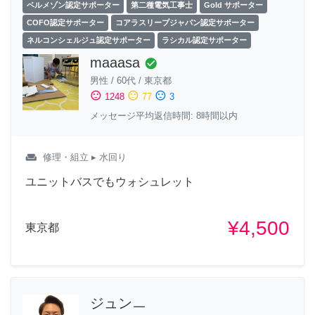
ベルメゾン認定サポーター
第二種電気工事士
Gold サポーター
COFO認定サポーター
コアラスリープジャパン認定サポーター
ネルコンシェルジュ認定サポーター
ラシカル認定サポーター
maaasa
check_circle
男性
/
60代
/
東京都
sentiment_satisfied
sentiment_neutral
sentiment_dissatisfied
1248
77
3
メッセージ平均返信時間: 8時間以内
weekend
修理・組立
▸ 水回り
ユニットバスでもウォシュレット
¥4,500
東京都
ジュンㅡ