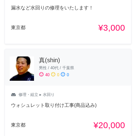
漏水など水回りの修理をいたします！
¥3,000
東京都
真(shin)
男性
/
40代
/
千葉県
sentiment_satisfied
sentiment_neutral
sentiment_dissatisfied
40
0
0
weekend
修理・組立
▸ 水回り
ウォシュレット取り付け工事(商品込み)
¥20,000
東京都