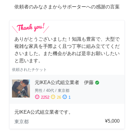
依頼者のみなさまからサポーターへの感謝の言葉
ありがとうございました！知識も豊富で、大型で
複雑な家具を手際よく且つ丁寧に組み立ててくだ
さいました。また機会があれば是非お願いしたい
と思います。
依頼されたチケット
元IKEA公式組立業者 伊藤
check_circle
男性
/
40代
/
東京都
sentiment_satisfied
sentiment_neutral
sentiment_dissatisfied
2252
26
1
元IKEA公式組立業者です。
¥5,000
東京都