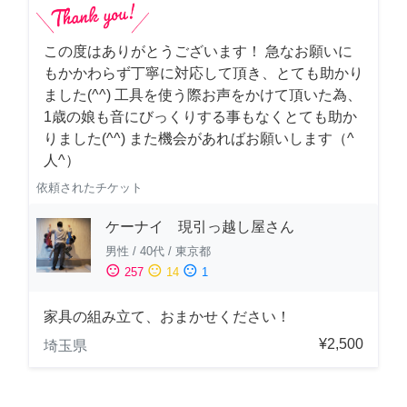
この度はありがとうございます！ 急なお願いに
もかかわらず丁寧に対応して頂き、とても助かり
ました(^^) 工具を使う際お声をかけて頂いた為、
1歳の娘も音にびっくりする事もなくとても助か
りました(^^) また機会があればお願いします（^
人^）
依頼されたチケット
ケーナイ 現引っ越し屋さん
男性
/
40代
/
東京都
sentiment_satisfied
sentiment_neutral
sentiment_dissatisfied
257
14
1
家具の組み立て、おまかせください！
¥2,500
埼玉県