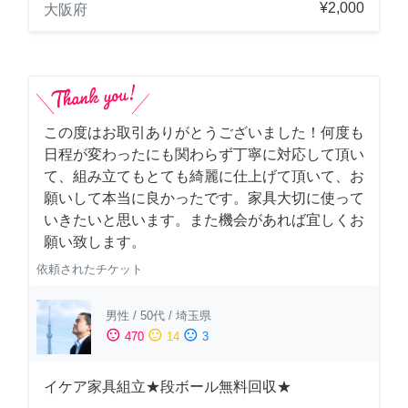
¥2,000
大阪府
この度はお取引ありがとうございました！何度も
日程が変わったにも関わらず丁寧に対応して頂い
て、組み立てもとても綺麗に仕上げて頂いて、お
願いして本当に良かったです。家具大切に使って
いきたいと思います。また機会があれば宜しくお
願い致します。
依頼されたチケット
男性
/
50代
/
埼玉県
sentiment_satisfied
sentiment_neutral
sentiment_dissatisfied
470
14
3
イケア家具組立★段ボール無料回収★