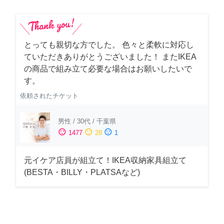
とっても親切な方でした。 色々と柔軟に対応し
ていただきありがとうございました！ またIKEA
の商品で組み立て必要な場合はお願いしたいで
す。
依頼されたチケット
男性
/
30代
/
千葉県
sentiment_satisfied
sentiment_neutral
sentiment_dissatisfied
1477
28
1
元イケア店員が組立て！IKEA収納家具組立て
(BESTA・BILLY・PLATSAなど)