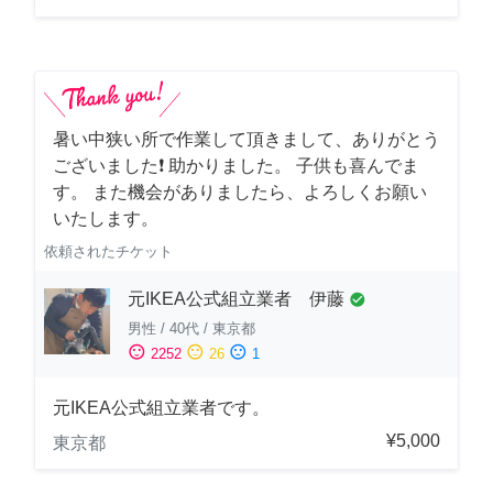
暑い中狭い所で作業して頂きまして、ありがとう
ございました❗️ 助かりました。 子供も喜んでま
す。 また機会がありましたら、よろしくお願い
いたします。
依頼されたチケット
元IKEA公式組立業者 伊藤
check_circle
男性
/
40代
/
東京都
sentiment_satisfied
sentiment_neutral
sentiment_dissatisfied
2252
26
1
元IKEA公式組立業者です。
¥5,000
東京都