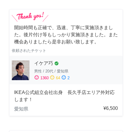
開始時間も正確で、迅速、丁寧に実施頂きまし
た。後片付け等もしっかり実施頂きました。また
機会ありましたら是非お願い致します。
依頼されたチケット
イケア巧
check_circle
男性
/
20代
/
愛知県
sentiment_satisfied
sentiment_neutral
sentiment_dissatisfied
1360
64
2
IKEA公式組立会社出身 長久手店エリア外対応
します！
¥6,500
愛知県