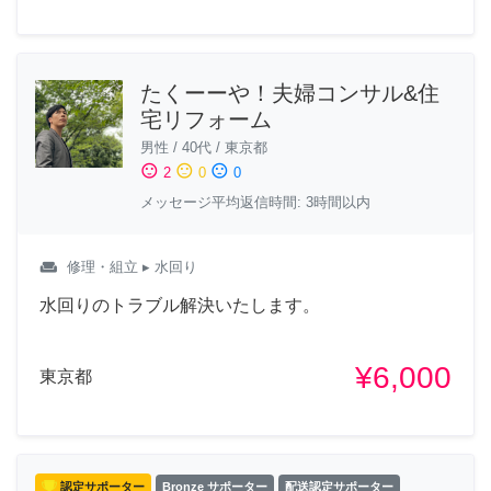
たくーーや！夫婦コンサル&住
宅リフォーム
男性
/
40代
/
東京都
sentiment_satisfied
sentiment_neutral
sentiment_dissatisfied
2
0
0
メッセージ平均返信時間: 3時間以内
weekend
修理・組立
▸ 水回り
水回りのトラブル解決いたします。
¥6,000
東京都
認定サポーター
Bronze サポーター
配送認定サポーター