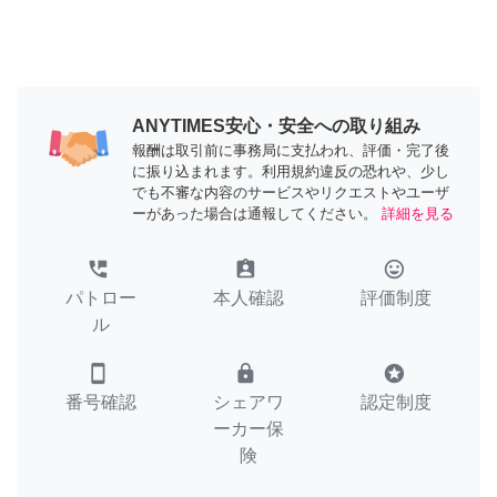
ANYTIMES安心・安全への取り組み
報酬は取引前に事務局に支払われ、評価・完了後
に振り込まれます。利用規約違反の恐れや、少し
でも不審な内容のサービスやリクエストやユーザ
ーがあった場合は通報してください。
詳細を見る
perm_phone_msg
assignment_ind
tag_faces
パトロー
本人確認
評価制度
ル
smartphone
lock
stars
番号確認
シェアワ
認定制度
ーカー保
険