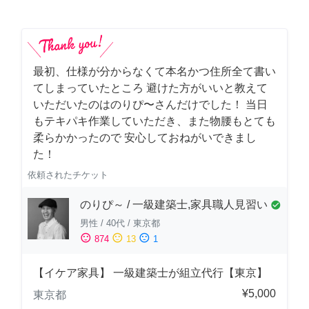
最初、仕様が分からなくて本名かつ住所全て書い
てしまっていたところ 避けた方がいいと教えて
いただいたのはのりぴ〜さんだけでした！ 当日
もテキパキ作業していただき、また物腰もとても
柔らかかったので 安心しておねがいできまし
た！
依頼されたチケット
のりぴ～ / 一級建築士,家具職人見習い
check_circle
男性
/
40代
/
東京都
sentiment_satisfied
sentiment_neutral
sentiment_dissatisfied
874
13
1
【イケア家具】 一級建築士が組立代行【東京】
¥5,000
東京都