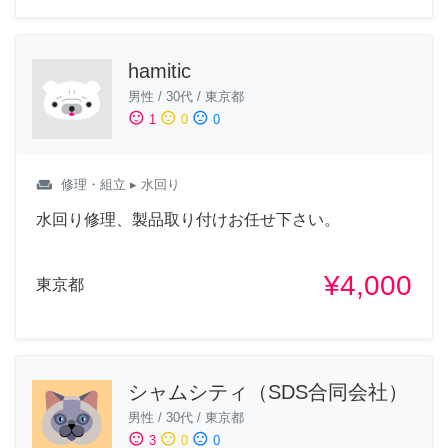
hamitic
男性
/
30代
/
東京都
sentiment_satisfied
sentiment_neutral
sentiment_dissatisfied
1
0
0
weekend
修理・組立
▸ 水回り
水回り修理、製品取り付けお任せ下さい。
¥4,000
東京都
シャムシティ（SDS合同会社）
男性
/
30代
/
東京都
sentiment_satisfied
sentiment_neutral
sentiment_dissatisfied
3
0
0