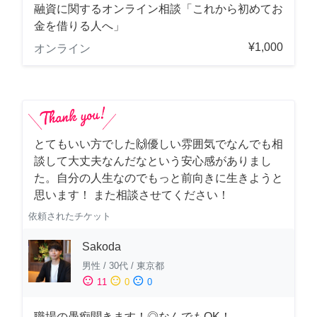
融資に関するオンライン相談「これから初めてお
金を借りる人へ」
¥1,000
オンライン
とてもいい方でした🙌優しい雰囲気でなんでも相
談して大丈夫なんだなという安心感がありまし
た。自分の人生なのでもっと前向きに生きようと
思います！ また相談させてください！
依頼されたチケット
Sakoda
男性
/
30代
/
東京都
sentiment_satisfied
sentiment_neutral
sentiment_dissatisfied
11
0
0
職場の愚痴聞きます！◎なんでもOK！