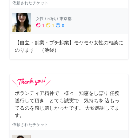
依頼されたチケット
女性
/
50代
/
東京都
sentiment_satisfied
sentiment_neutral
sentiment_dissatisfied
1
1
0
【自立・副業・プチ起業】モヤモヤ女性の相談に
のります！（池袋）
ボランティア精神で 様々 知恵をしぼり 任務
遂行して頂き とても誠実で 気持ちを 込もっ
てるのを感じ嬉しかったです。 大変感謝してま
す。
依頼されたチケット