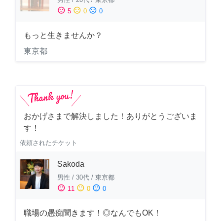
sentiment_satisfied
sentiment_neutral
sentiment_dissatisfied
5
0
0
もっと生きませんか？
東京都
おかげさまで解決しました！ありがとうございま
す！
依頼されたチケット
Sakoda
男性
/
30代
/
東京都
sentiment_satisfied
sentiment_neutral
sentiment_dissatisfied
11
0
0
職場の愚痴聞きます！◎なんでもOK！