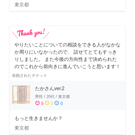
東京都
やりたいことについての相談をできる人がなかな
か周りにいなかったので、 話せてとてもすっき
りしました。 また今後の方向性まで決められた
のでこれから前向きに進んでいこうと思います！
依頼されたチケット
たかさんver.2
男性
/
20代
/
東京都
sentiment_satisfied
sentiment_neutral
sentiment_dissatisfied
5
0
0
もっと生きませんか？
東京都