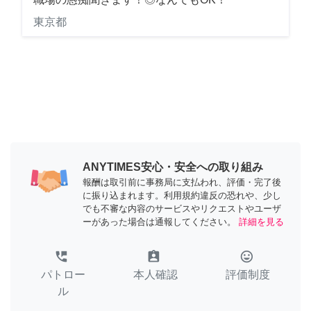
東京都
ANYTIMES安心・安全への取り組み
報酬は取引前に事務局に支払われ、評価・完了後
に振り込まれます。利用規約違反の恐れや、少し
でも不審な内容のサービスやリクエストやユーザ
ーがあった場合は通報してください。
詳細を見る
perm_phone_msg
assignment_ind
tag_faces
パトロー
本人確認
評価制度
ル