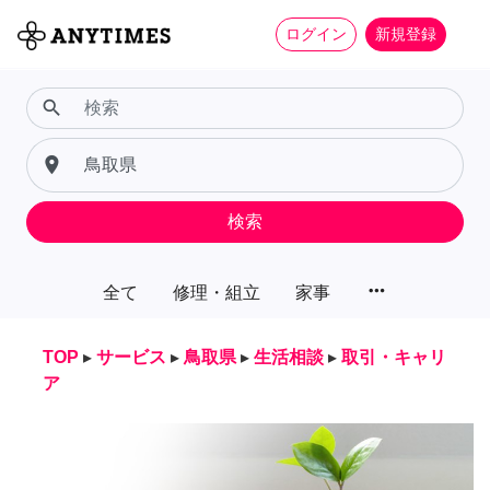
ログイン
新規登録
search
place
検索
more_horiz
全て
修理・組立
家事
TOP
▸
サービス
▸
鳥取県
▸
生活相談
▸
取引・キャリ
ア