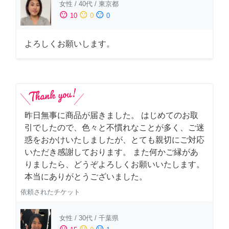
女性
/
40代
/
東京都
sentiment_satisfied
sentiment_neutral
sentiment_dissatisfied
10
0
0
よろしくお願いします。
昨日無事に商品が届きました。 はじめてのお取
引でしたので、色々と不慣れなことが多く、ご迷
惑をおかけいたしましたが、とても親切にご対応
いただき感謝しております。 また何かご縁があ
りましたら、どうぞよろしくお願いいたします。
本当にありがとうございました。
依頼されたチケット
女性
/
30代
/
千葉県
sentiment_satisfied
sentiment_neutral
sentiment_dissatisfied