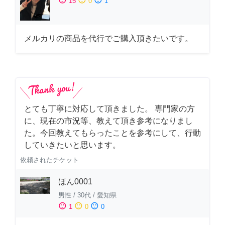
15
0
1
メルカリの商品を代行でご購入頂きたいです。
とても丁寧に対応して頂きました。 専門家の方
に、現在の市況等、教えて頂き参考になりまし
た。今回教えてもらったことを参考にして、行動
していきたいと思います。
依頼されたチケット
ほん0001
男性
/
30代
/
愛知県
sentiment_satisfied
sentiment_neutral
sentiment_dissatisfied
1
0
0