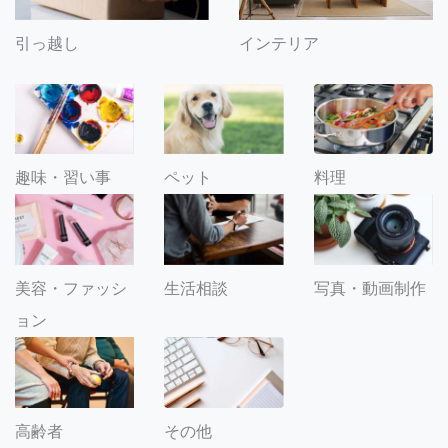
引っ越し
インテリア
趣味・習い事
ペット
料理
美容・ファッシ
生活相談
写真・動画制作
ョン
その他
高齢者