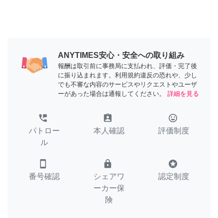
ANYTIMES安心・安全への取り組み
報酬は取引前に事務局に支払われ、評価・完了後
に振り込まれます。利用規約違反の恐れや、少し
でも不審な内容のサービスやリクエストやユーザ
ーがあった場合は通報してください。
詳細を見る
perm_phone_msg
assignment_ind
tag_faces
パトロー
本人確認
評価制度
ル
smartphone
lock
stars
番号確認
シェアワ
認定制度
ーカー保
険