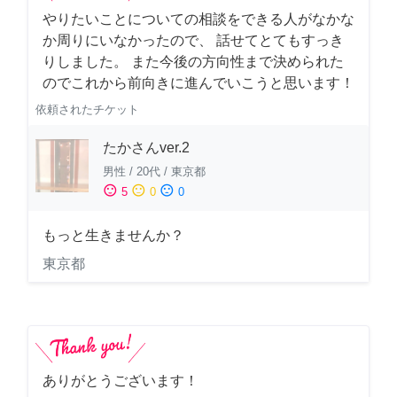
やりたいことについての相談をできる人がなかな
か周りにいなかったので、 話せてとてもすっき
りしました。 また今後の方向性まで決められた
のでこれから前向きに進んでいこうと思います！
依頼されたチケット
たかさんver.2
男性
/
20代
/
東京都
sentiment_satisfied
sentiment_neutral
sentiment_dissatisfied
5
0
0
もっと生きませんか？
東京都
ありがとうございます！