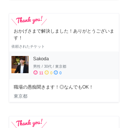
おかげさまで解決しました！ありがとうございま
す！
依頼されたチケット
Sakoda
男性
/
30代
/
東京都
sentiment_satisfied
sentiment_neutral
sentiment_dissatisfied
11
0
0
職場の愚痴聞きます！◎なんでもOK！
東京都