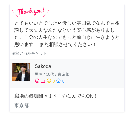
とてもいい方でした🙌優しい雰囲気でなんでも相
談して大丈夫なんだなという安心感がありまし
た。自分の人生なのでもっと前向きに生きようと
思います！ また相談させてください！
依頼されたチケット
Sakoda
男性
/
30代
/
東京都
sentiment_satisfied
sentiment_neutral
sentiment_dissatisfied
11
0
0
職場の愚痴聞きます！◎なんでもOK！
東京都