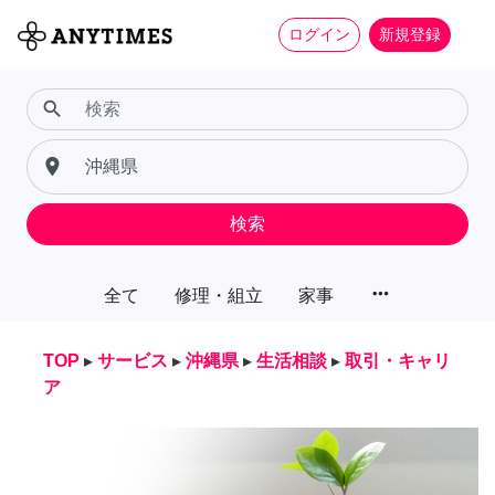
ログイン
新規登録
search
place
検索
more_horiz
全て
修理・組立
家事
TOP
▸
サービス
▸
沖縄県
▸
生活相談
▸
取引・キャリ
ア