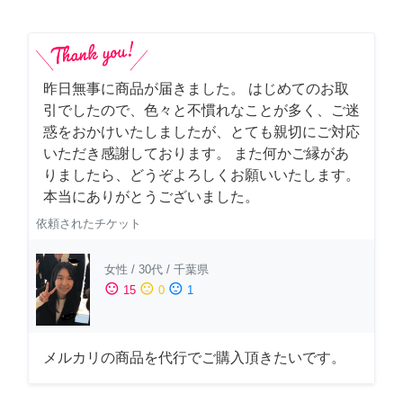
昨日無事に商品が届きました。 はじめてのお取
引でしたので、色々と不慣れなことが多く、ご迷
惑をおかけいたしましたが、とても親切にご対応
いただき感謝しております。 また何かご縁があ
りましたら、どうぞよろしくお願いいたします。
本当にありがとうございました。
依頼されたチケット
女性
/
30代
/
千葉県
sentiment_satisfied
sentiment_neutral
sentiment_dissatisfied
15
0
1
メルカリの商品を代行でご購入頂きたいです。