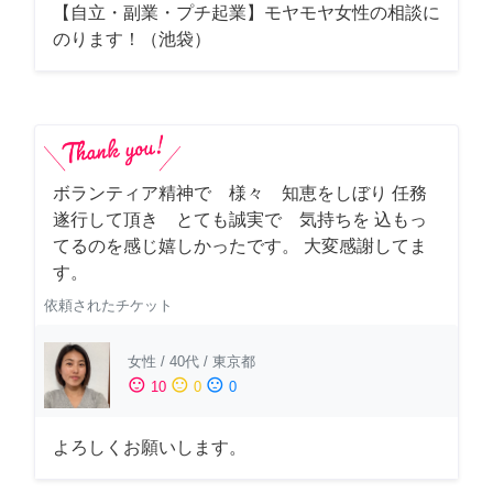
【自立・副業・プチ起業】モヤモヤ女性の相談に
のります！（池袋）
ボランティア精神で 様々 知恵をしぼり 任務
遂行して頂き とても誠実で 気持ちを 込もっ
てるのを感じ嬉しかったです。 大変感謝してま
す。
依頼されたチケット
女性
/
40代
/
東京都
sentiment_satisfied
sentiment_neutral
sentiment_dissatisfied
10
0
0
よろしくお願いします。