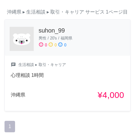
沖縄県
▸ 生活相談
▸ 取引・キャリア
サービス
1ページ目
suhon_99
男性
/
20's
/
福岡県
sentiment_satisfied
sentiment_neutral
sentiment_dissatisfied
0
0
0
chat
生活相談
▸ 取引・キャリア
心理相談 1時間
¥4,000
沖縄県
1