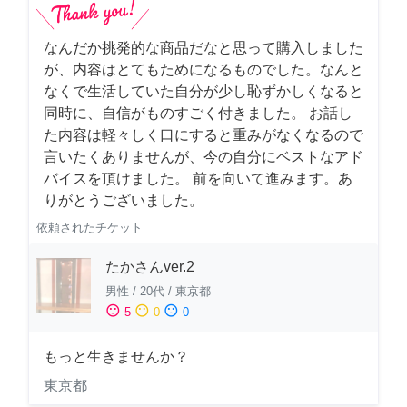
なんだか挑発的な商品だなと思って購入しました
が、内容はとてもためになるものでした。なんと
なくで生活していた自分が少し恥ずかしくなると
同時に、自信がものすごく付きました。 お話し
た内容は軽々しく口にすると重みがなくなるので
言いたくありませんが、今の自分にベストなアド
バイスを頂けました。 前を向いて進みます。あ
りがとうございました。
依頼されたチケット
たかさんver.2
男性
/
20代
/
東京都
sentiment_satisfied
sentiment_neutral
sentiment_dissatisfied
5
0
0
もっと生きませんか？
東京都