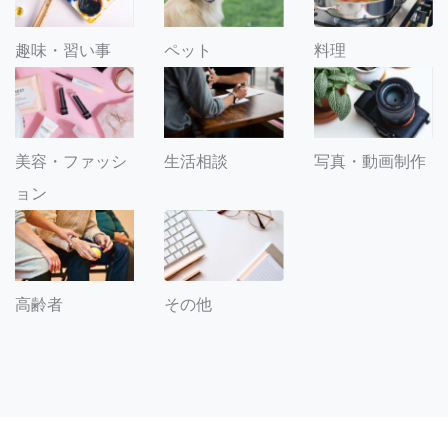
趣味・習い事
ペット
料理
美容・ファッシ
生活相談
写真・動画制作
ョン
その他
高齢者