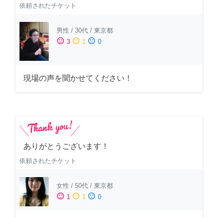
依頼されたチケット
男性
/
30代
/
東京都
sentiment_satisfied
sentiment_neutral
sentiment_dissatisfied
3
1
0
現場の声を聞かせてください！
ありがとうございます！
依頼されたチケット
女性
/
50代
/
東京都
sentiment_satisfied
sentiment_neutral
sentiment_dissatisfied
1
1
0