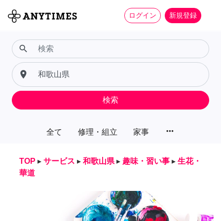
ログイン
新規登録
search
place
検索
more_horiz
全て
修理・組立
家事
TOP
▸
サービス
▸
和歌山県
▸
趣味・習い事
▸
生花・
華道