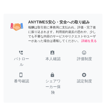
ANYTIMES安心・安全への取り組み
報酬は取引前に事務局に支払われ、評価・完了後
に振り込まれます。利用規約違反の恐れや、少し
でも不審な内容のサービスやリクエストやユーザ
ーがあった場合は通報してください。
詳細を見る
perm_phone_msg
assignment_ind
tag_faces
パトロー
本人確認
評価制度
ル
smartphone
lock
stars
番号確認
シェアワ
認定制度
ーカー保
険