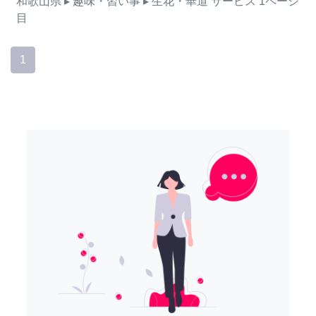
和歌山県
▸ 趣味・習い事
▸ 生花・華道
サービス
1ページ
目
1