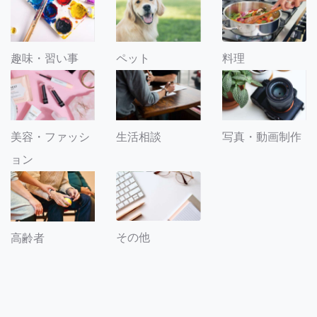
趣味・習い事
ペット
料理
美容・ファッシ
生活相談
写真・動画制作
ョン
その他
高齢者