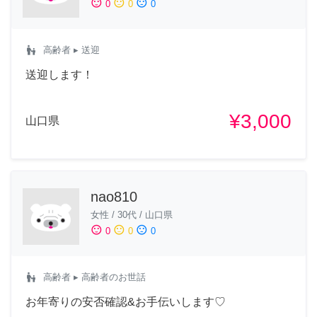
sentiment_satisfied
sentiment_neutral
sentiment_dissatisfied
0
0
0
escalator_warning
高齢者
▸ 送迎
送迎します！
¥3,000
山口県
nao810
女性
/
30代
/
山口県
sentiment_satisfied
sentiment_neutral
sentiment_dissatisfied
0
0
0
escalator_warning
高齢者
▸ 高齢者のお世話
お年寄りの安否確認&お手伝いします♡