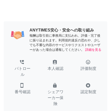
ANYTIMES安心・安全への取り組み
報酬は取引前に事務局に支払われ、評価・完了後
に振り込まれます。利用規約違反の恐れや、少し
でも不審な内容のサービスやリクエストやユーザ
ーがあった場合は通報してください。
詳細を見る
perm_phone_msg
assignment_ind
tag_faces
パトロー
本人確認
評価制度
ル
smartphone
lock
stars
番号確認
シェアワ
認定制度
ーカー保
険