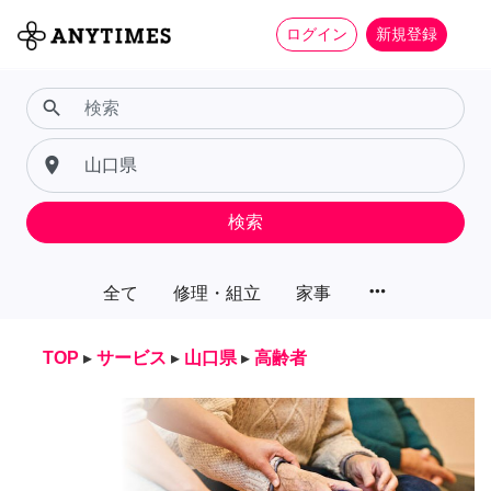
ログイン
新規登録
search
place
検索
more_horiz
全て
修理・組立
家事
TOP
▸
サービス
▸
山口県
▸
高齢者