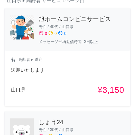
山口県
▸ 高齢者
サービス
1ページ目
旭ホームコンビニサービス
男性
/
40代
/
山口県
sentiment_satisfied
sentiment_neutral
sentiment_dissatisfied
0
0
0
メッセージ平均返信時間: 3日以上
escalator_warning
高齢者
▸ 送迎
送迎いたします
¥3,150
山口県
しょう24
男性
/
30代
/
山口県