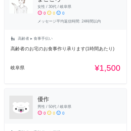
女性
/
30代
/
岐阜県
sentiment_satisfied
sentiment_neutral
sentiment_dissatisfied
0
0
0
メッセージ平均返信時間: 24時間以内
escalator_warning
高齢者
▸ 食事手伝い
高齢者のお宅のお食事作り承ります(1時間あたり)
¥1,500
岐阜県
優作
男性
/
50代
/
岐阜県
sentiment_satisfied
sentiment_neutral
sentiment_dissatisfied
0
0
0