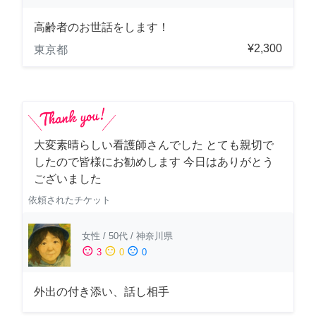
高齢者のお世話をします！
¥2,300
東京都
大変素晴らしい看護師さんでした とても親切で
したので皆様にお勧めします 今日はありがとう
ございました
依頼されたチケット
女性
/
50代
/
神奈川県
sentiment_satisfied
sentiment_neutral
sentiment_dissatisfied
3
0
0
外出の付き添い、話し相手