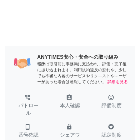
ANYTIMES安心・安全への取り組み
報酬は取引前に事務局に支払われ、評価・完了後
に振り込まれます。利用規約違反の恐れや、少し
でも不審な内容のサービスやリクエストやユーザ
ーがあった場合は通報してください。
詳細を見る
perm_phone_msg
assignment_ind
tag_faces
パトロー
本人確認
評価制度
ル
smartphone
lock
stars
番号確認
シェアワ
認定制度