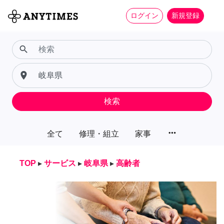
ログイン
新規登録
search
place
検索
more_horiz
全て
修理・組立
家事
TOP
▸
サービス
▸
岐阜県
▸
高齢者