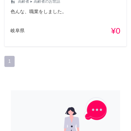
escalator_warning
高齢者
▸ 高齢者のお世話
色んな、職業をしました。
¥0
岐阜県
1