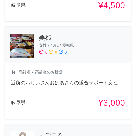
¥4,500
岐阜県
美都
女性
/
40代
/
愛知県
sentiment_satisfied
sentiment_neutral
sentiment_dissatisfied
0
0
0
escalator_warning
高齢者
▸ 高齢者のお世話
近所のおじいさんおばあさんの総合サポート女性
¥3,000
岐阜県
まごころ