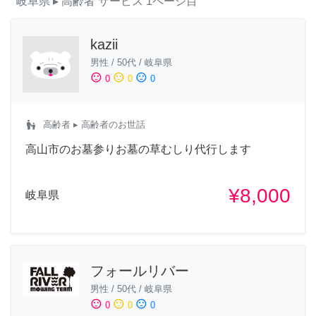
岐阜県
▸ 高齢者
サービス
1ページ目
kazii
男性
/
50代
/
岐阜県
sentiment_satisfied
sentiment_neutral
sentiment_dissatisfied
0
0
0
escalator_warning
高齢者
▸ 高齢者のお世話
高山市のお墓参りお墓の草むしり代行します
¥8,000
岐阜県
フォールリバー
男性
/
50代
/
岐阜県
sentiment_satisfied
sentiment_neutral
sentiment_dissatisfied
0
0
0