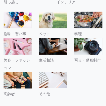
引っ越し
インテリア
趣味・習い事
ペット
料理
美容・ファッシ
生活相談
写真・動画制作
ョン
その他
高齢者