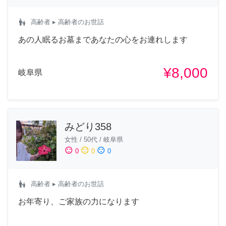
escalator_warning
高齢者
▸ 高齢者のお世話
あの人眠るお墓まであなたの心をお連れします
¥8,000
岐阜県
みどり358
女性
/
50代
/
岐阜県
sentiment_satisfied
sentiment_neutral
sentiment_dissatisfied
0
0
0
escalator_warning
高齢者
▸ 高齢者のお世話
お年寄り、ご家族の力になります